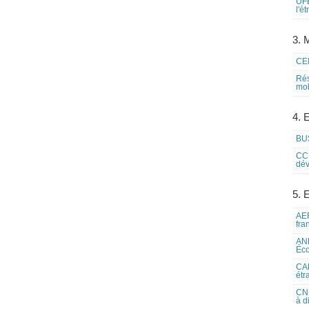
UFE
l'é
3. M
CEI
Rés
mob
4. 
BUS
CCI
dév
5. 
AEF
fra
ANE
Éco
CAM
étr
CNE
à d