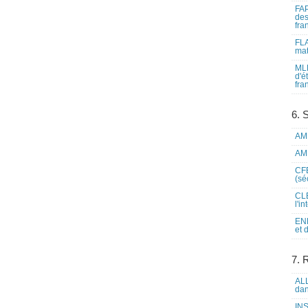
FAP
des
fra
FLA
mat
MLF
d'é
fra
6. 
AME
AME
CFE
(sé
CLE
l'i
ENL
et 
7. 
ALL
dan
INS