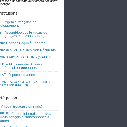
ous les classements sont établis par ordre
bétique :
nstitutions
 – Agence française de
veloppement
 – Assemblée des Français de
tranger (vos élus consulaires)
tre Charles Peguy à Londres
tre des IMPOTS des Non Résidents
nseils aux VOYAGEURS (MAEDI)
DI – Ministère des Affaires
angères et européennes
AT : Espace expatriés
RVICES AUX CITOYENS – tout sur
xpatriation (MAEDI)
ntégration
AT.com (réseau d'entraide)
FE, Fédération internationale des
ueils français et francophones à
tranger