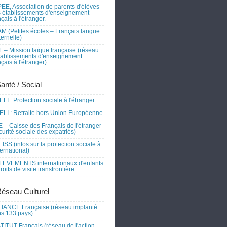
EE, Association de parents d'élèves
 établissements d'enseignement
nçais à l'étranger.
M (Petites écoles – Français langue
ernelle)
 – Mission laïque française (réseau
tablissements d'enseignement
nçais à l'étranger)
Santé / Social
LI : Protection sociale à l'étranger
LI : Retraite hors Union Européenne
 – Caisse des Français de l'étranger
curité sociale des expatriés)
ISS (infos sur la protection sociale à
nternational)
EVEMENTS internationaux d'enfants
droits de visite transfrontière
Réseau Culturel
IANCE Française (réseau implanté
s 133 pays)
TITUT Français (réseau de l'action