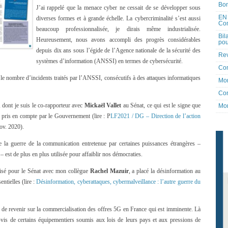
Bon
J’ai rappelé que la menace cyber ne cessait de se développer sous
EN 
diverses formes et à grande échelle. La cybercriminalité s’est aussi
Co
beaucoup professionnalisée, je dirais même industrialisée.
Bil
Heureusement, nous avons accompli des progrès considérables
pou
depuis dix ans sous l’égide de l’Agence nationale de la sécurité des
Rev
systèmes d’information (ANSSI) en termes de cybersécurité.
Co
e le nombre d’incidents traités par l’ANSSI, consécutifs à des attaques informatiques
Mon
Con
, dont je suis le co-rapporteur avec
Mickaël Vallet
au Sénat, ce qui est le signe que
Mon
n pris en compte par le Gouvernement (lire : P
LF2021 / DG – Direction de l’action
ov. 2020).
ue la guerre de la communication entretenue par certaines puissances étrangères –
 est de plus en plus utilisée pour affaiblir nos démocraties.
lisé pour le Sénat avec mon collègue
Rachel Mazuir
, a placé la désinformation au
tielles (lire :
Désinformation, cyberattaques, cybermalveillance : l’autre guerre du
de revenir sur la commercialisation des offres 5G en France qui est imminente. Là
-vis de certains équipementiers soumis aux lois de leurs pays et aux pressions de