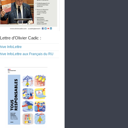
Lettre d’Olivier Cadic :
hive InfoLettre
hive InfoLettre aux Français du RU