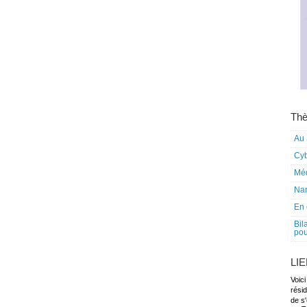
Thè
Au 
Cy
Mé
Nar
En 
Bil
pou
LI
Voici
rési
de s'