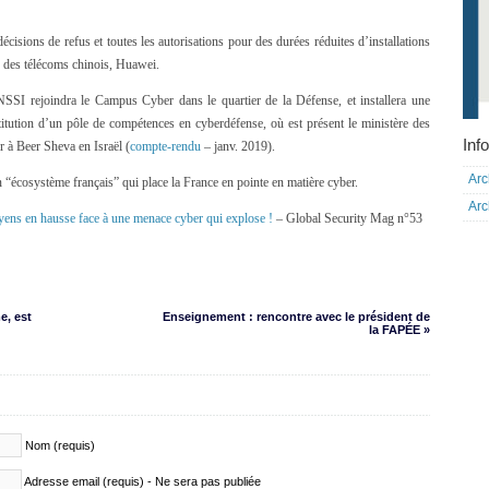
cisions de refus et toutes les autorisations pour des durées réduites d’installations
r des télécoms chinois, Huawei.
SI rejoindra le Campus Cyber dans le quartier de la Défense, et installera une
tution d’un pôle de compétences en cyberdéfense, où est présent le ministère des
Info
 à Beer Sheva en Israël (
compte-rendu
– janv. 2019).
Arc
écosystème français” qui place la France en pointe en matière cyber.
Arc
ens en hausse face à une menace cyber qui explose !
– Global Security Mag n°53
e, est
Enseignement : rencontre avec le président de
la FAPÉE »
Nom (requis)
Adresse email (requis) - Ne sera pas publiée