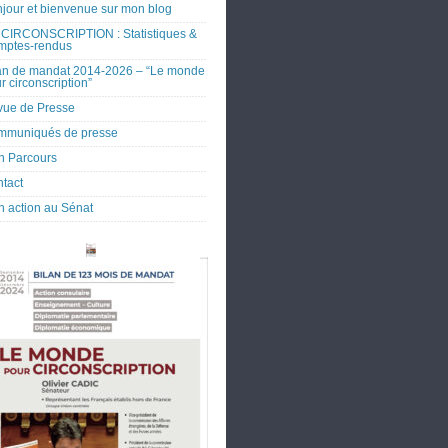
jour et bienvenue sur mon blog
CIRCONSCRIPTION : Statistiques &
mptes-rendus
an de mandat 2014-2026 – “Le monde
r circonscription”
ue de Presse
mmuniqués de presse
 Parcours
tact
 action au Sénat