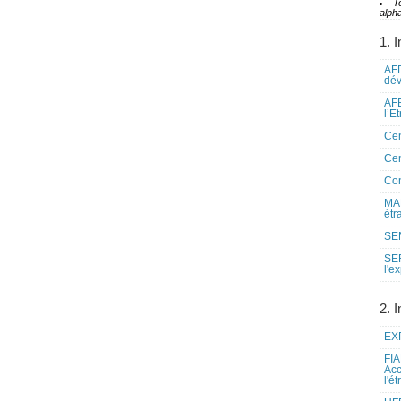
T
alpha
1. I
AFD
dé
AFE
l’E
Cen
Cen
Co
MAE
étr
SEN
SE
l'e
2. I
EXP
FIA
Acc
l'é