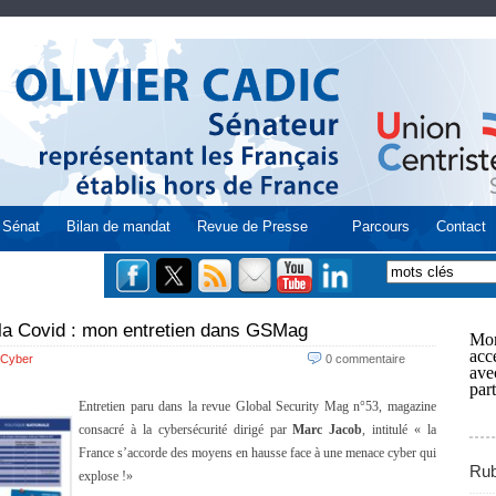
Sénat
Bilan de mandat
Revue de Presse
Parcours
Contact
 la Covid : mon entretien dans GSMag
Mon
acce
Cyber
0 commentaire
ave
part
Entretien paru dans la revue Global Security Mag n°53, magazine
consacré à la cybersécurité dirigé par
Marc Jacob
, intitulé « la
France s’accorde des moyens en hausse face à une menace cyber qui
Rub
explose !»