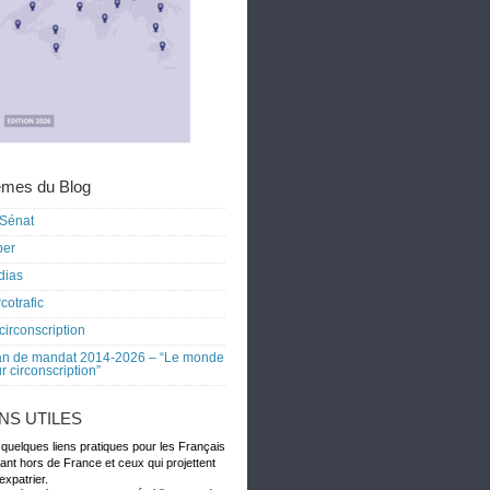
mes du Blog
Sénat
ber
dias
cotrafic
circonscription
an de mandat 2014-2026 – “Le monde
r circonscription”
ENS UTILES
 quelques liens pratiques pour les Français
dant hors de France et ceux qui projettent
expatrier.