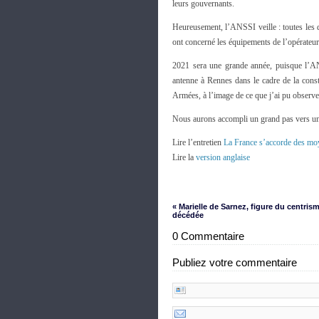
leurs gouvernants.
Heureusement, l’ANSSI veille : toutes les dé
ont concerné les équipements de l’opérateu
2021 sera une grande année, puisque l’ANS
antenne à Rennes dans le cadre de la consti
Armées, à l’image de ce que j’ai pu observer
Nous aurons accompli un grand pas vers un “
Lire l’entretien
La France s’accorde des moy
Lire la
version anglaise
« Marielle de Sarnez, figure du centrism
décédée
0 Commentaire
Publiez votre commentaire