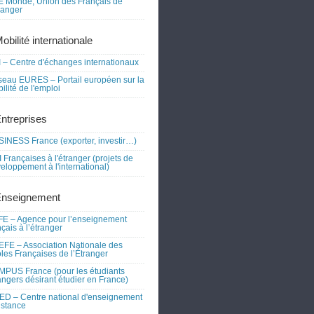
 Monde, Union des Français de
tranger
obilité internationale
 – Centre d'échanges internationaux
eau EURES – Portail européen sur la
ilité de l'emploi
Entreprises
INESS France (exporter, investir…)
 Françaises à l'étranger (projets de
eloppement à l'international)
Enseignement
E – Agence pour l’enseignement
nçais à l’étranger
FE – Association Nationale des
les Françaises de l’Étranger
PUS France (pour les étudiants
angers désirant étudier en France)
D – Centre national d'enseignement
istance