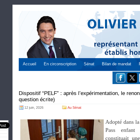
Accueil
En circonscription
Sénat
Bilan de mandat
Dispositif “PELF” : après l’expérimentation, le ren
question écrite)
12 juin, 2026
Au Sénat
Adopté dans la 
Pass enfant 
constituait un