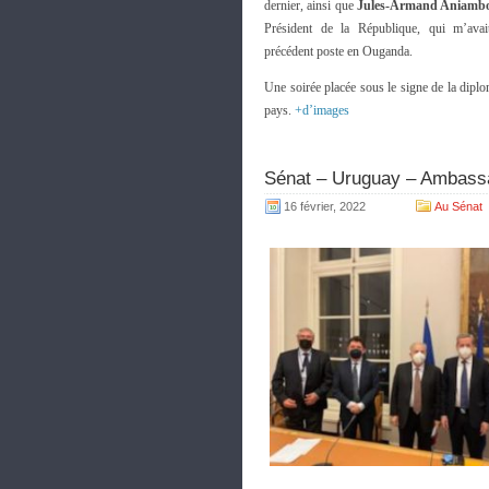
dernier, ainsi que
Jules-Armand Aniamb
Président de la République, qui m’avai
précédent poste en Ouganda.
Une soirée placée sous le signe de la diplom
pays.
+d’images
Sénat – Uruguay – Ambassad
16 février, 2022
Au Sénat