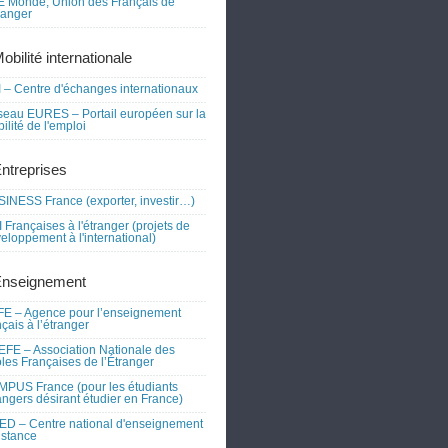
 Monde, Union des Français de
tranger
obilité internationale
 – Centre d'échanges internationaux
eau EURES – Portail européen sur la
ilité de l'emploi
Entreprises
INESS France (exporter, investir…)
 Françaises à l'étranger (projets de
eloppement à l'international)
Enseignement
E – Agence pour l’enseignement
nçais à l’étranger
FE – Association Nationale des
les Françaises de l’Étranger
PUS France (pour les étudiants
angers désirant étudier en France)
D – Centre national d'enseignement
istance