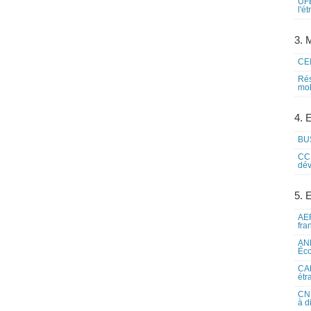
UFE
l'é
3. M
CEI
Rés
mob
4. 
BUS
CCI
dév
5. 
AEF
fra
ANE
Éco
CAM
étr
CNE
à d