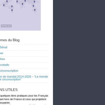
mes du Blog
Sénat
ber
dias
cotrafic
circonscription
an de mandat 2014-2026 – “Le monde
r circonscription”
ENS UTILES
 quelques liens pratiques pour les Français
dant hors de France et ceux qui projettent
expatrier.