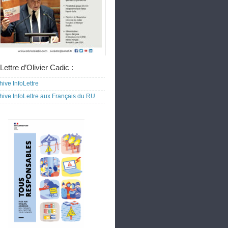
Lettre d’Olivier Cadic :
hive InfoLettre
hive InfoLettre aux Français du RU