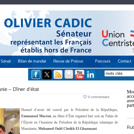
Sénat
Bilan de mandat
Revue de Presse
Parcours
Contact
nie – Dîner d’état
Mon
acce
0 commentaire
ave
part
Honoré d’avoir été convié par le Président de la République,
Emmanuel Macron
, au dîner d’État organisé hier soir au Palais de
l’Élysée en l’honneur du Président de la République islamique de
Rub
Mauritanie,
Mohamed Ould Cheikh El Ghazouani
.