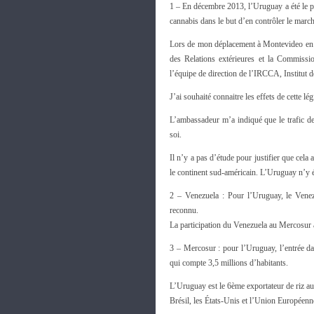
1 – En décembre 2013, l’Uruguay a été le pr
cannabis dans le but d’en contrôler le march
Lors de mon déplacement à Montevideo en av
des Relations extérieures et la Commissio
l’équipe de direction de l’IRCCA, Institut d
J’ai souhaité connaitre les effets de cette lé
L’ambassadeur m’a indiqué que le trafic de
soi.
Il n’y a pas d’étude pour justifier que cela 
le continent sud-américain. L’Uruguay n’y é
2 – Venezuela : Pour l’Uruguay, le Venez
reconnu.
La participation du Venezuela au Mercosur 
3 – Mercosur : pour l’Uruguay, l’entrée d
qui compte 3,5 millions d’habitants.
L’Uruguay est le 6ème exportateur de riz a
Brésil, les États-Unis et l’Union Européenn