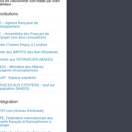
ous les classements sont établis par ordre
bétique :
nstitutions
 – Agence française de
veloppement
 – Assemblée des Français de
tranger (vos élus consulaires)
tre Charles Peguy à Londres
tre des IMPOTS des Non Résidents
nseils aux VOYAGEURS (MAEDI)
DI – Ministère des Affaires
angères et européennes
AT : Espace expatriés
RVICES AUX CITOYENS – tout sur
xpatriation (MAEDI)
ntégration
AT.com (réseau d'entraide)
FE, Fédération internationale des
ueils français et francophones à
tranger