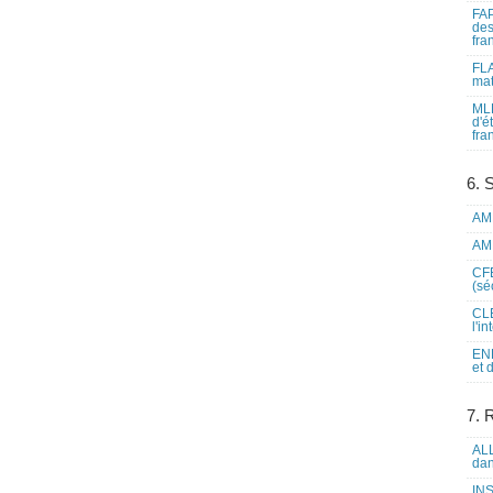
FAP
des
fra
FLA
mat
MLF
d'é
fra
6. 
AME
AME
CFE
(sé
CLE
l'i
ENL
et 
7. 
ALL
dan
INS