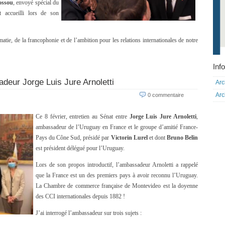
ossou
, envoyé spécial du
t accueilli lors de son
atie, de la francophonie et de l’ambition pour les relations internationales de notre
Info
eur Jorge Luis Jure Arnoletti
Arc
Arc
0 commentaire
Ce 8 février, entretien au Sénat entre
Jorge Luis Jure Arnoletti
,
ambassadeur de l’Uruguay en France et le groupe d’amitié France-
Pays du Cône Sud, présidé par
Victorin Lurel
et dont
Bruno Belin
est président délégué pour l’Uruguay.
Lors de son propos introductif, l’ambassadeur Arnoletti a rappelé
que la France est un des premiers pays à avoir reconnu l’Uruguay.
La Chambre de commerce française de Montevideo est la doyenne
des CCI internationales depuis 1882 !
J’ai interrogé l’ambassadeur sur trois sujets :