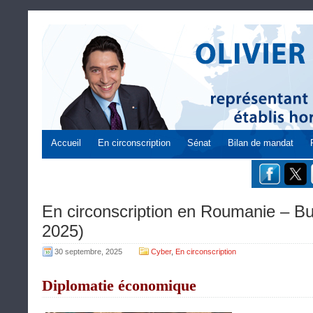
Accueil
En circonscription
Sénat
Bilan de mandat
En circonscription en Roumanie – Bu
2025)
30 septembre, 2025
Cyber
,
En circonscription
Diplomatie économique