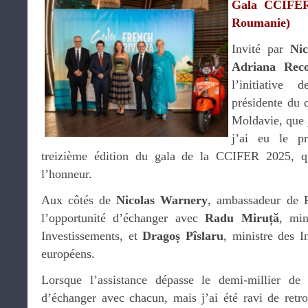
Gala CCIFER
Roumanie)
Invité par
Nic
Adriana Rec
l’initiative
présidente du 
Moldavie, que 
j’ai eu le pr
treizième édition du gala de la CCIFER 2025, 
l’honneur.
Aux côtés de
Nicolas Warnery
, ambassadeur de 
l’opportunité d’échanger avec
Radu Miruță
, min
Investissements, et
Dragoș Pîslaru
, ministre des I
européens.
Lorsque l’assistance dépasse le demi-millier de pa
d’échanger avec chacun, mais j’ai été ravi de retr