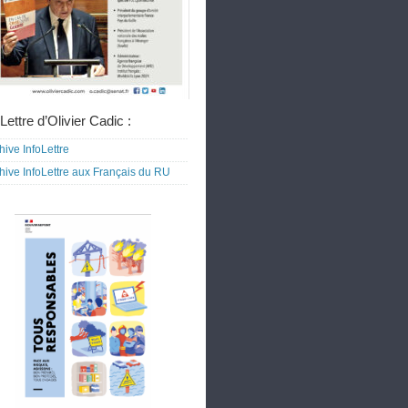
Lettre d’Olivier Cadic :
hive InfoLettre
hive InfoLettre aux Français du RU