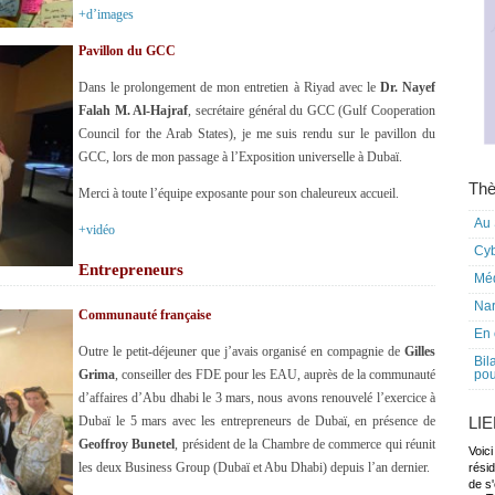
+d’images
Pavillon du GCC
Dans le prolongement de mon entretien à Riyad avec le
Dr. Nayef
Falah
M. Al-Hajraf
, secrétaire général du GCC (Gulf Cooperation
Council for the Arab States), je me suis rendu sur le pavillon du
GCC, lors de mon passage à l’Exposition universelle à Dubaï.
Thè
Merci à toute l’équipe exposante pour son chaleureux accueil.
Au 
+vidéo
Cy
Entrepreneurs
Mé
Nar
Communauté française
En 
Outre le petit-déjeuner que j’avais organisé en compagnie de
Gilles
Bil
Grima
, conseiller des FDE pour les EAU, auprès de la communauté
pou
d’affaires d’Abu dhabi le 3 mars, nous avons renouvelé l’exercice à
Dubaï le 5 mars avec les entrepreneurs de Dubaï, en présence de
LI
Geoffroy Bunetel
, président de la Chambre de commerce qui réunit
Voici
les deux Business Group (Dubaï et Abu Dhabi) depuis l’an dernier.
rési
de s'