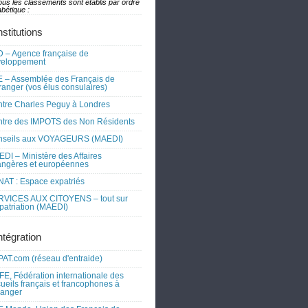
ous les classements sont établis par ordre
bétique :
nstitutions
 – Agence française de
veloppement
 – Assemblée des Français de
tranger (vos élus consulaires)
tre Charles Peguy à Londres
tre des IMPOTS des Non Résidents
nseils aux VOYAGEURS (MAEDI)
DI – Ministère des Affaires
angères et européennes
AT : Espace expatriés
RVICES AUX CITOYENS – tout sur
xpatriation (MAEDI)
ntégration
AT.com (réseau d'entraide)
FE, Fédération internationale des
ueils français et francophones à
tranger