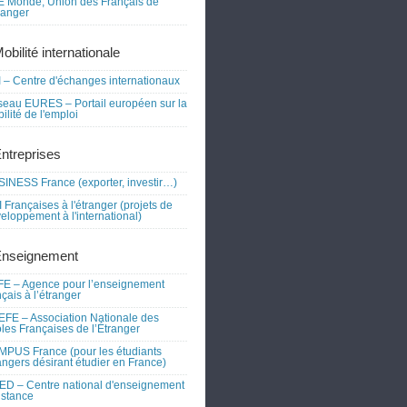
 Monde, Union des Français de
tranger
obilité internationale
 – Centre d'échanges internationaux
eau EURES – Portail européen sur la
ilité de l'emploi
Entreprises
INESS France (exporter, investir…)
 Françaises à l'étranger (projets de
eloppement à l'international)
Enseignement
E – Agence pour l’enseignement
nçais à l’étranger
FE – Association Nationale des
les Françaises de l’Étranger
PUS France (pour les étudiants
angers désirant étudier en France)
D – Centre national d'enseignement
istance