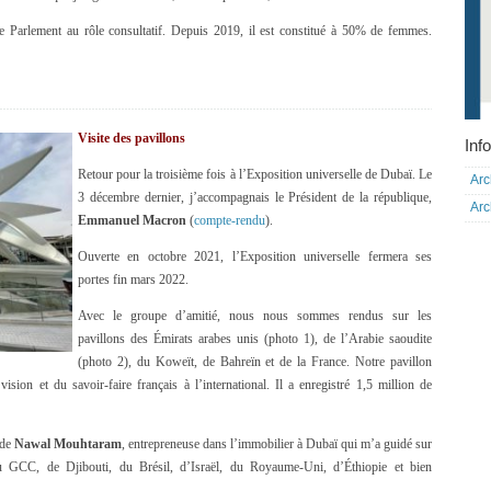
 de Parlement au rôle consultatif. Depuis 2019, il est constitué à 50% de femmes.
Visite des pavillons
Info
Retour pour la troisième fois à l’Exposition universelle de Dubaï. Le
Arc
3 décembre dernier, j’accompagnais le Président de la république,
Arc
Emmanuel Macron
(
compte-rendu
).
Ouverte en octobre 2021, l’Exposition universelle fermera ses
portes fin mars 2022.
Avec le groupe d’amitié, nous nous sommes rendus sur les
pavillons des Émirats arabes unis (photo 1), de l’Arabie saoudite
(photo 2), du Koweït, de Bahreïn et de la France. Notre pavillon
ision et du savoir-faire français à l’international. Il a enregistré 1,5 million de
 de
Nawal Mouhtaram
, entrepreneuse dans l’immobilier à Dubaï qui m’a guidé sur
u GCC, de Djibouti, du Brésil, d’Israël, du Royaume-Uni, d’Éthiopie et bien