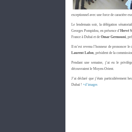
exceptionnel avec une force de caractère exe
Le lendemain soir, la délégation sénatoria
Georges Pompidou, en présence d’
Hervé S
France à Dubaï et de
Omar Germouni
, pr
Il m’est revenu l’honneur de prononcer le d
Laurent Lafon
, président de la commissio
Pendant une semaine, j’ai eu le privilèg
découvraient le Moyen-Orient.
J’ai déclaré que j’étais particulièrement 
Dubaï !
+d’images