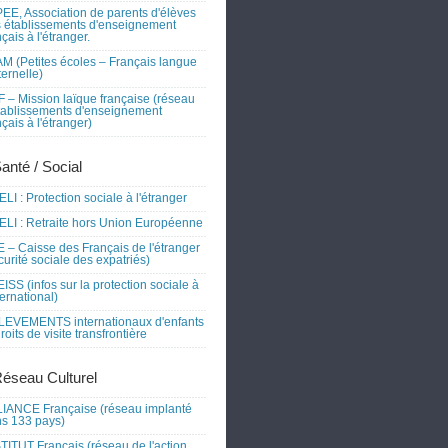
EE, Association de parents d'élèves
 établissements d'enseignement
nçais à l'étranger.
M (Petites écoles – Français langue
ernelle)
 – Mission laïque française (réseau
tablissements d'enseignement
nçais à l'étranger)
Santé / Social
LI : Protection sociale à l'étranger
LI : Retraite hors Union Européenne
 – Caisse des Français de l'étranger
curité sociale des expatriés)
ISS (infos sur la protection sociale à
nternational)
EVEMENTS internationaux d'enfants
droits de visite transfrontière
Réseau Culturel
IANCE Française (réseau implanté
s 133 pays)
TITUT Français (réseau de l'action