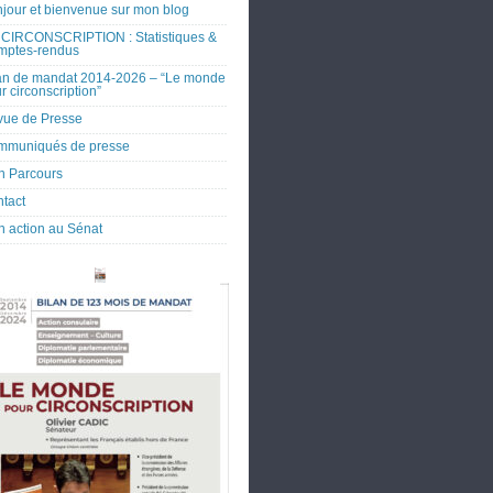
jour et bienvenue sur mon blog
CIRCONSCRIPTION : Statistiques &
mptes-rendus
an de mandat 2014-2026 – “Le monde
r circonscription”
ue de Presse
mmuniqués de presse
 Parcours
tact
 action au Sénat