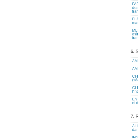
FAP
des
fra
FLA
mat
MLF
d'é
fra
6. 
AME
AME
CFE
(sé
CLE
l'i
ENL
et 
7. 
ALL
dan
INS