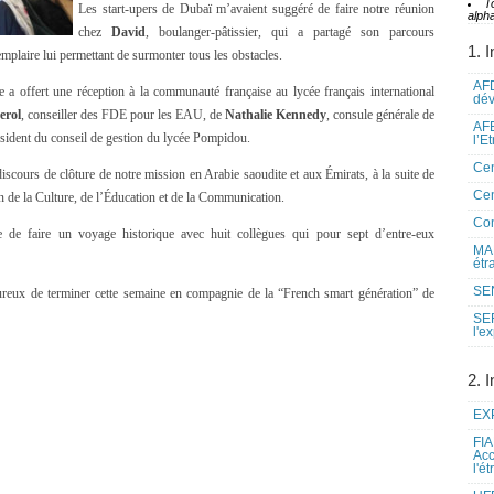
T
Les start-upers de Dubaï m’avaient suggéré de faire notre réunion
alpha
chez
David
, boulanger-pâtissier, qui a partagé son parcours
1. I
mplaire lui permettant de surmonter tous les obstacles.
AFD
le a offert une réception à la communauté française au lycée français international
dé
erol
, conseiller des FDE pour les EAU, de
Nathalie Kennedy
, consule générale de
AFE
ésident du conseil de gestion du lycée Pompidou.
l’E
Cen
iscours de clôture de notre mission en Arabie saoudite et aux Émirats, à la suite de
Cen
n de la Culture, de l’Éducation et de la Communication.
Co
e de faire un voyage historique avec huit collègues qui pour sept d’entre-eux
MAE
étr
SEN
heureux de terminer cette semaine en compagnie de la “French smart génération” de
SE
l'e
2. I
EXP
FIA
Acc
l'é