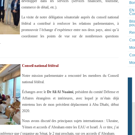
développer dans les services (services financiers, tourisme,
Bon
commerce de détail, etc.).
EN 
Co
La visite de notre délégation sénatoriale auprès du conseil national
Bil
fédéral a contribué à renforcer les relations parlementaires, à
pou
promouvoir l’échange d’expérience entre nos deux pays, ainsi qu’à
Rev
coordonner les points de vue sur de nombreuses questions
Co
.
Mon
Con
Mon
Conseil national fédéral
Notre mission parlementaire a rencontré les membres du Conseil
national fédéral.
Échanges avec le
Dr Ali Al Nuaimi
, président du comité Défense et
Affaires étrangères et intérieures, avec lequel je m’étais déjà
entretenu lors de mon précédent déplacement à Abu Dhabi, début
2020.
Nous avons discuté des principaux sujets internationaux : Ukraine,
Yémen et accords d’Abraham entre les EAU et Israël. À ce titre, j’ai
 conférence que j’organise au Sénat, le 2 mai prochain, sur ces accords d’Abraham.