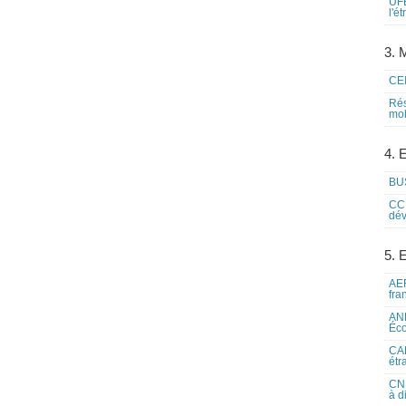
UFE
l'é
3. M
CEI
Rés
mob
4. 
BUS
CCI
dév
5. 
AEF
fra
ANE
Éco
CAM
étr
CNE
à d