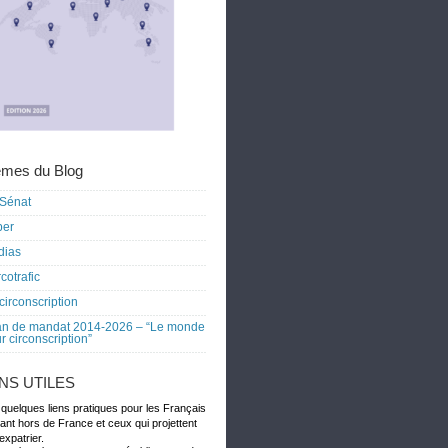
mes du Blog
Sénat
ber
dias
cotrafic
circonscription
an de mandat 2014-2026 – “Le monde
r circonscription”
ENS UTILES
 quelques liens pratiques pour les Français
dant hors de France et ceux qui projettent
expatrier.