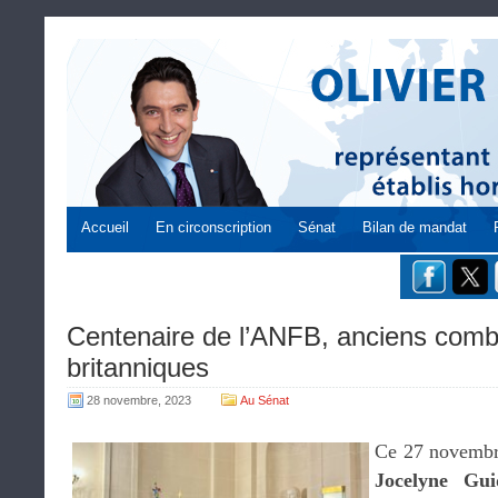
Accueil
En circonscription
Sénat
Bilan de mandat
Centenaire de l’ANFB, anciens comba
britanniques
28 novembre, 2023
Au Sénat
Ce 27 novembre
Jocelyne Gui