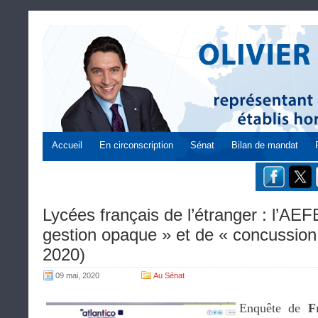
Accueil
En circonscription
Sénat
Bilan de mandat
Lycées français de l’étranger : l’AE
gestion opaque » et de « concussion 
2020)
09 mai, 2020
Au Sénat
Enquête de
F