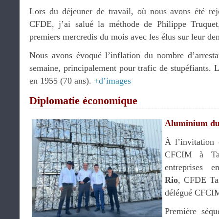
Lors du déjeuner de travail, où nous avons été re
CFDE, j’ai salué la méthode de Philippe Truquet,
premiers mercredis du mois avec les élus sur leur d
Nous avons évoqué l’inflation du nombre d’arresta
semaine, principalement pour trafic de stupéfiants. L
en 1955 (70 ans).
+d’images
Diplomatie économique
Aluminium d
À l’invitatio
CFCIM à Tang
entreprises 
Rio
, CFDE Ta
délégué CFCIM
Première séq