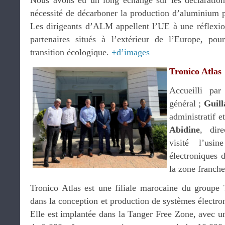
Nous avons eu un long échange sur les déclaration
nécessité de décarboner la production d’aluminium p
Les dirigeants d’ALM appellent l’UE à une réflexion
partenaires situés à l’extérieur de l’Europe, pou
transition écologique.
+d’images
Tronico Atlas
Accueilli pa
général ;
Guil
administratif et
Abidine
, dir
visité l’usi
électroniques 
la zone franche
Tronico Atlas est une filiale marocaine du groupe T
dans la conception et production de systèmes électron
Elle est implantée dans la Tanger Free Zone, avec une