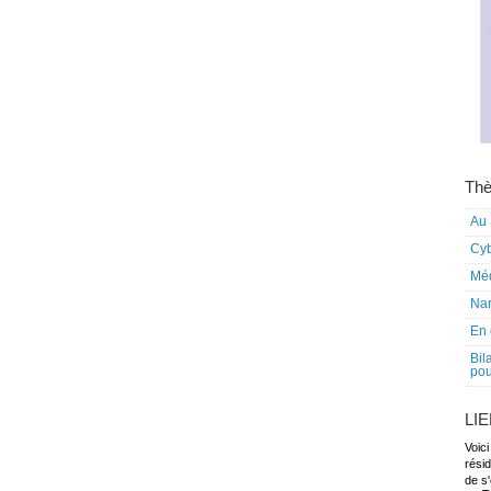
Thè
Au 
Cy
Mé
Nar
En 
Bil
pou
LI
Voici
rési
de s'