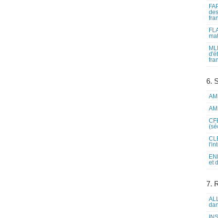
FAP
des
fra
FLA
mat
MLF
d'é
fra
6. 
AME
AME
CFE
(sé
CLE
l'i
ENL
et 
7. 
ALL
dan
INS