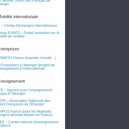
 Monde, Union des Français de
tranger
obilité internationale
 – Centre d'échanges internationaux
eau EURES – Portail européen sur la
ilité de l'emploi
Entreprises
INESS France (exporter, investir…)
 Françaises à l'étranger (projets de
eloppement à l'international)
Enseignement
E – Agence pour l’enseignement
nçais à l’étranger
FE – Association Nationale des
les Françaises de l’Étranger
PUS France (pour les étudiants
angers désirant étudier en France)
D – Centre national d'enseignement
istance