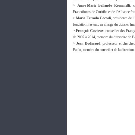
>
Anne-Marie Ballande Romanelli
, c
Francófonas de Curitiba et de l´Alliance fra
>
Maria Estrada Coccoli
, présidente de l
fondation Pasteur, en charge du dossier Im
>
François Cessieux
, conseiller des Franç
de 2007 à 2014, membre du directoire de l’
>
Jean Bodinaud
, professeur et cherche
Paulo, membre du conseil et de la direction 