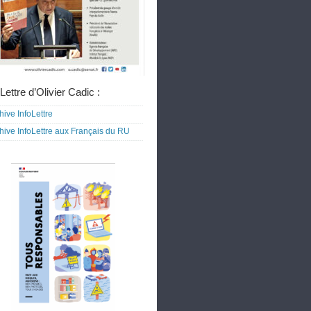
Lettre d’Olivier Cadic :
hive InfoLettre
hive InfoLettre aux Français du RU