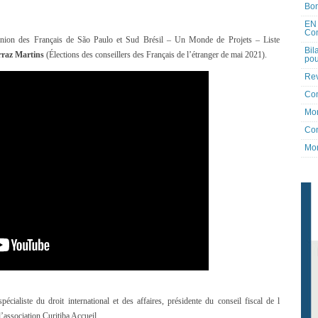
Bon
EN 
Co
 “Union des Français de São Paulo et Sud Brésil – Un Monde de Projets – Liste
Bil
rraz Martins
(Élections des conseillers des Français de l’étranger de mai 2021).
pou
Rev
Co
Mon
Con
Mon
spécialiste du droit international et des affaires, présidente du conseil fiscal de l
’association Curitiba Accueil.