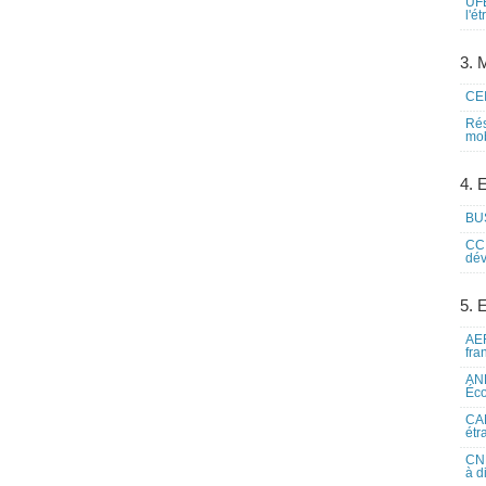
UFE
l'é
3. M
CEI
Rés
mob
4. 
BUS
CCI
dév
5. 
AEF
fra
ANE
Éco
CAM
étr
CNE
à d