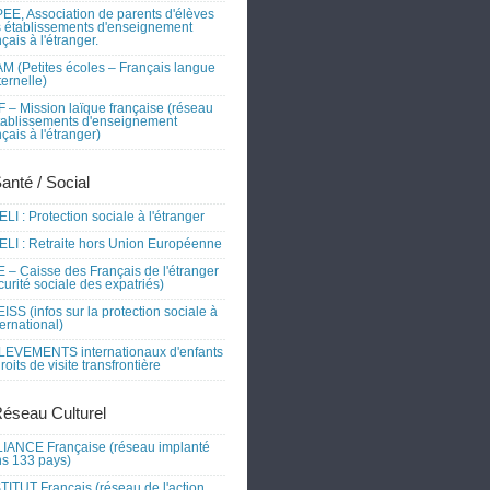
EE, Association de parents d'élèves
 établissements d'enseignement
nçais à l'étranger.
M (Petites écoles – Français langue
ernelle)
 – Mission laïque française (réseau
tablissements d'enseignement
nçais à l'étranger)
Santé / Social
LI : Protection sociale à l'étranger
LI : Retraite hors Union Européenne
 – Caisse des Français de l'étranger
curité sociale des expatriés)
ISS (infos sur la protection sociale à
nternational)
EVEMENTS internationaux d'enfants
droits de visite transfrontière
Réseau Culturel
IANCE Française (réseau implanté
s 133 pays)
TITUT Français (réseau de l'action