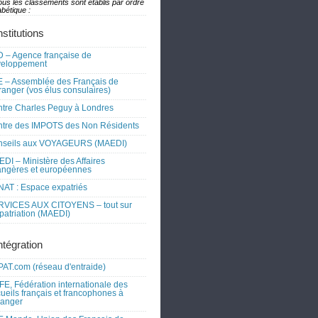
ous les classements sont établis par ordre
bétique :
nstitutions
 – Agence française de
veloppement
 – Assemblée des Français de
tranger (vos élus consulaires)
tre Charles Peguy à Londres
tre des IMPOTS des Non Résidents
nseils aux VOYAGEURS (MAEDI)
DI – Ministère des Affaires
angères et européennes
AT : Espace expatriés
RVICES AUX CITOYENS – tout sur
xpatriation (MAEDI)
ntégration
AT.com (réseau d'entraide)
FE, Fédération internationale des
ueils français et francophones à
tranger