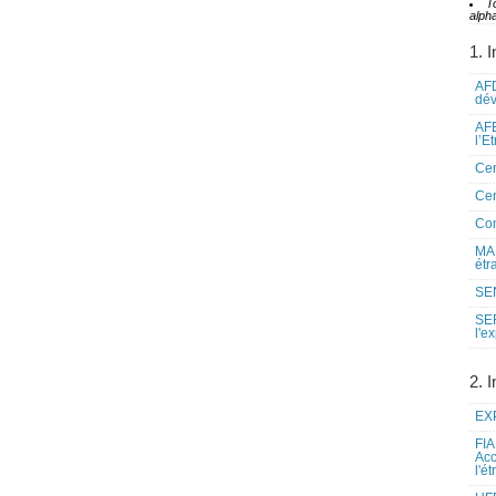
T
alpha
1. I
AFD
dé
AFE
l’E
Cen
Cen
Co
MAE
étr
SEN
SE
l'e
2. I
EXP
FIA
Acc
l'é