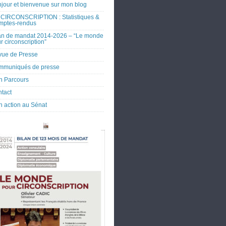
jour et bienvenue sur mon blog
CIRCONSCRIPTION : Statistiques &
mptes-rendus
an de mandat 2014-2026 – “Le monde
r circonscription”
ue de Presse
mmuniqués de presse
 Parcours
tact
 action au Sénat