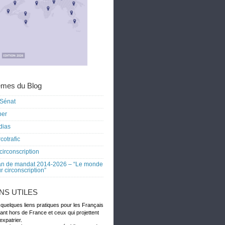
mes du Blog
Sénat
ber
dias
cotrafic
circonscription
an de mandat 2014-2026 – “Le monde
r circonscription”
ENS UTILES
 quelques liens pratiques pour les Français
dant hors de France et ceux qui projettent
expatrier.