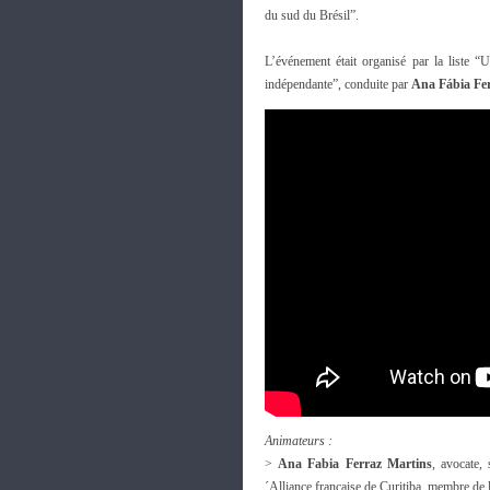
du sud du Brésil”.
L’événement était organisé par la liste
indépendante”, conduite par
Ana Fábia Fe
Animateurs :
>
Ana Fabia Ferraz Martins
, avocate, 
´Alliance française de Curitiba, membre de l