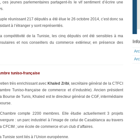
, ces jeunes parlementaires partagent-ils le vif sentiment d’écrire une
ys.
ple réunissant 217 députés a été élue le 26 octobre 2014, c’est donc sa
sidant à l’étranger y sont représentés.
la compétitivité de la Tunisie, les cinq députés ont été sensibles à ma
Info
nsulaires et nos conseillers du commerce extérieur, en présence des
Arc
Arc
mbre tuniso-française
retien très enrichissant avec
Khaled Zribi
, secrétaire général de la CTFCI
ambre Tuniso-française de commerce et d’industrie). Ancien président
la Bourse de Tunis, Khaled est le directeur général de CGF, intermédiaire
bourse.
Chambre compte 2200 membres. Elle étudie actuellement 3 projets
nvergure : un parc industriel à l’image de celui de Casablanca au travers
la CFCIM ; une école de commerce et un club d’affaires.
Tunisie sont liés à l’Union européenne.