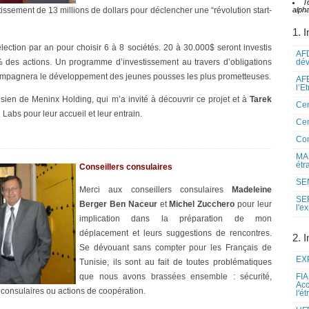
T
tissement de 13 millions de dollars pour déclencher une “révolution start-
alpha
1. I
lection par an pour choisir 6 à 8 sociétés. 20 à 30.000$ seront investis
AFD
 des actions. Un programme d’investissement au travers d’obligations
dé
ompagnera le développement des jeunes pousses les plus prometteuses.
AFE
l’E
nisien de Meninx Holding, qui m’a invité à découvrir ce projet et à
Tarek
Cen
 Labs pour leur accueil et leur entrain.
Cen
Co
MAE
étr
Conseillers consulaires
SEN
Merci aux conseillers consulaires
Madeleine
SE
Berger Ben Naceur
et
Michel Zucchero
pour leur
l'e
implication dans la préparation de mon
déplacement et leurs suggestions de rencontres.
2. I
Se dévouant sans compter pour les Français de
EXP
Tunisie, ils sont au fait de toutes problématiques
que nous avons brassées ensemble : sécurité,
FIA
Acc
 consulaires ou actions de coopération.
l'é