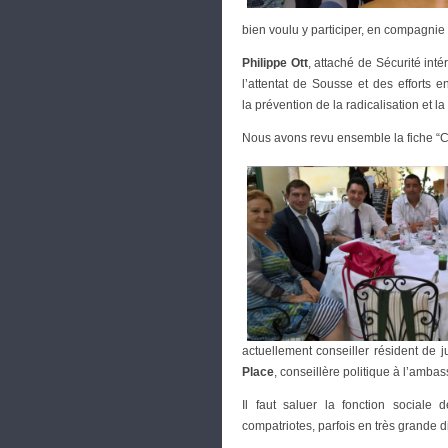
bien voulu y participer, en compagni
Philippe Ott
, attaché de Sécurité int
l’attentat de Sousse et des efforts
la prévention de la radicalisation et la
Nous avons revu ensemble la fiche “Co
actuellement conseiller résident de
Place
, conseillère politique à l’amba
Il faut saluer la fonction social
compatriotes, parfois en très grande dif