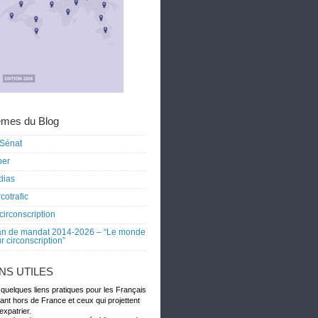
mes du Blog
Sénat
ber
dias
cotrafic
circonscription
an de mandat 2014-2026 – “Le monde
r circonscription”
ENS UTILES
 quelques liens pratiques pour les Français
dant hors de France et ceux qui projettent
expatrier.