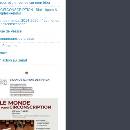
jour et bienvenue sur mon blog
CIRCONSCRIPTION : Statistiques &
mptes-rendus
an de mandat 2014-2026 – “Le monde
r circonscription”
ue de Presse
mmuniqués de presse
 Parcours
tact
 action au Sénat