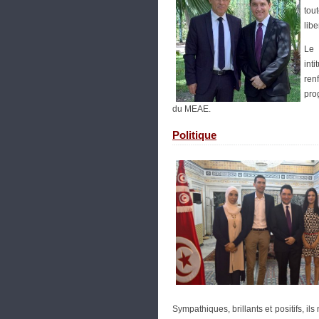
tou
libe
Le 
int
ren
pro
du MEAE.
Politique
Sympathiques, brillants et positifs, ils