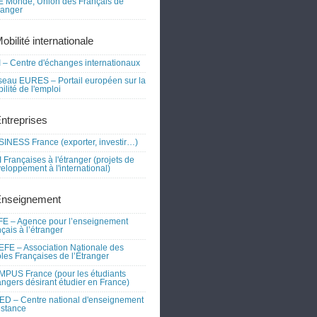
 Monde, Union des Français de
tranger
obilité internationale
 – Centre d'échanges internationaux
eau EURES – Portail européen sur la
ilité de l'emploi
Entreprises
INESS France (exporter, investir…)
 Françaises à l'étranger (projets de
eloppement à l'international)
Enseignement
E – Agence pour l’enseignement
nçais à l’étranger
FE – Association Nationale des
les Françaises de l’Étranger
PUS France (pour les étudiants
angers désirant étudier en France)
D – Centre national d'enseignement
istance