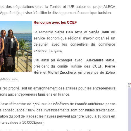
ce des négociations entre la Tunisie et l’UE autour du projet ALECA
pprofondi) qui vise à faciliter le développement économique tunisien.
Rencontre avec les CCEF
Je remercie
Sarra Ben Attia
et
Sanâa Tahir
du
service économique régional d’avoir organisé un
déjeuner avec les conseillers du commerce
extérieur français.
J’ai ainsi pu échanger avec
Alexandre Ratle
,
président du comité Tunisie des CCEF,
Pierre
Héry
et
Michel Zucchero
, en présence de
Zohra
rges du Lac.
 réciprocité, soit un environnement des affaires pour les entrepreneurs
ffrons aux entrepreneurs tunisiens en France.
ne taxe rétroactive de 7,5% sur les bénéfices de l’année antérieure passe
sans conséquence : 80% des investissements sont constitués d’extension.
isation du port de Rades : les navires peuvent attendre jusqu’à 18 jours en
rte évaluée à 10.000$/jour).