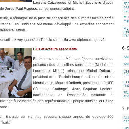
Laurent Caizergues
et
Michel Zucchero
d’avoir
FAP
des
e de
Jorge-Paul Fragoso
, consul général adjoint.
fra
FLA
érieure, a témoigné de la prise de conscience des autorités locales après
mat
 entrepris. Les Tunisiens ont même développé une expertise concernant
MLF
 déradicalisation.
d'é
fra
nseil aux voyageurs” en Tunisie sur le site www.diplomatie.gouv.fr.
6. 
Elus et acteurs associatifs
AME
En plein cœur de la Médina, déjeuner convivial en
AME
présence des conseillers consulaires (Madeleine,
Laurent et Michel), ainsi que
Michel Delattre
,
CFE
(sé
président de la Société française d’entraide et de
CLE
bienfaisance,
Mourad Dellech
, président de “l’UFE
l'i
Côtes de Carthage”,
Jean Baptiste Leclère
,
ENL
fonctionnaire de l’Assemblée nationale et
et 
 jumelage à l’Assemblée des représentants du peuple tunisien et
Céline
ssade.
7. 
e de l’Entraide qui vient au secours, chaque année, de quelque 200
ALL
dan
ficulté.
INS