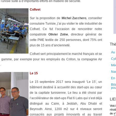
Tunisie suite à d’importants efforts en matière de sécurité.
Cofivet
Sur la proposition de
Michel Zucchero
, conseiller
consulaire Tunisie, j’ai pu visiter le site industriel de
Cofivet. Ce fut l’occasion de rencontrer notre
compatriote
Olivier Zolne
, directeur général de
cette PME textile de 250 personnes, dont 75% ont
Thè
plus de 15 ans d’ancienneté.
Au 
Cofivet sert principalement le marché français et se
Cy
e gamme, par exemple pour les employés du Crillon, la compagnie Air
.
Mé
Nar
Le 15
En 
Le 15 septembre 2017 sera inauguré ‘Le 15’, un
Bil
bâtiment destiné à accueillir des start-ups au cœur
pou
de la capitale tunisienne. Le lieu a été choisi par
l’accélérateur de start-ups Flat 6 Labs qui s’est déjà
LI
distingué au Caire, à Jeddah, Abu Dhabi et
Voici
Beyrouth. Ainsi, 1200 m2 sur 4 niveaux seront
rési
de s'
consacrés aux projets innovants et au travail