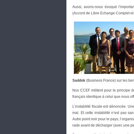
Aussi, avons-nous évoqué l’importan
(Accord de Libre Echange Complet et A
Saddok
(Business France) sur les be
Nos CCEF militent pour le principe de
français identique à celui que nous o
L’instabilité fiscale est dénoncée. U
mal. Et cette instabilité n’est pas 
Autre point noir pour le pays, l’organ
rade avant de décharger (avec une pe