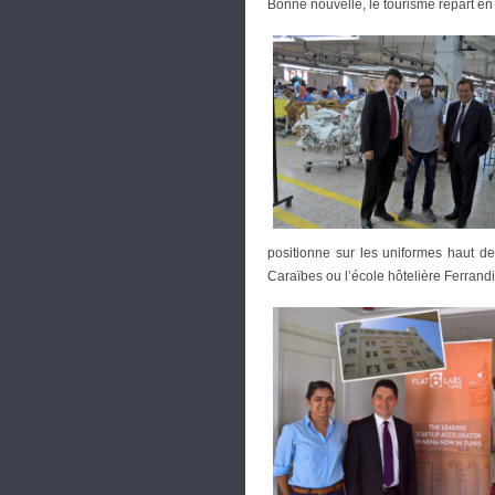
Bonne nouvelle, le tourisme repart en 
positionne sur les uniformes haut d
Caraïbes ou l’école hôtelière Ferrandi