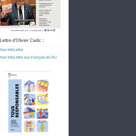
Lettre d’Olivier Cadic :
hive InfoLettre
hive InfoLettre aux Français du RU