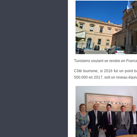
Tunisiens voulant se rendre en France
Côté tourisme, si 2016 fut un point
500.000 en 2017, soit un niveau équiv