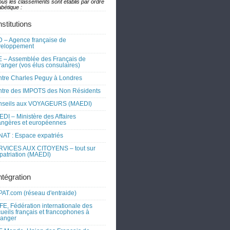
ous les classements sont établis par ordre
bétique :
nstitutions
 – Agence française de
veloppement
 – Assemblée des Français de
tranger (vos élus consulaires)
tre Charles Peguy à Londres
tre des IMPOTS des Non Résidents
nseils aux VOYAGEURS (MAEDI)
DI – Ministère des Affaires
angères et européennes
AT : Espace expatriés
RVICES AUX CITOYENS – tout sur
xpatriation (MAEDI)
ntégration
AT.com (réseau d'entraide)
FE, Fédération internationale des
ueils français et francophones à
tranger