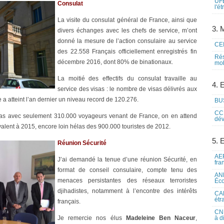
UFE
Consulat
l'é
La visite du consulat général de France, ainsi que
3. M
divers échanges avec les chefs de service, m’ont
donné la mesure de l’action consulaire au service
CEI
des 22.558 Français officiellement enregistrés fin
Rés
décembre 2016, dont 80% de binationaux.
mob
La moitié des effectifs du consulat travaille au
4. 
service des visas : le nombre de visas délivrés aux
 a atteint l’an dernier un niveau record de 120.276.
BUS
CCI
 bas avec seulement 310.000 voyageurs venant de France, on en attend
dév
alent à 2015, encore loin hélas des 900.000 touristes de 2012.
5. 
Réunion Sécurité
AEF
J’ai demandé la tenue d’une réunion Sécurité, en
fra
format de conseil consulaire, compte tenu des
ANE
menaces persistantes des réseaux terroristes
Éco
djihadistes, notamment à l’encontre des intérêts
CAM
étr
français.
CNE
Je remercie nos élus
Madeleine Ben Naceur
,
à d