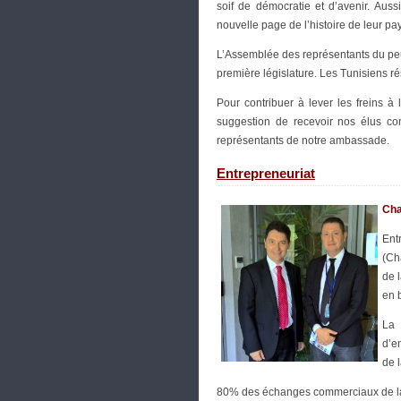
soif de démocratie et d’avenir. Aussi
nouvelle page de l’histoire de leur pa
L’Assemblée des représentants du peu
première législature. Les Tunisiens ré
Pour contribuer à lever les freins à 
suggestion de recevoir nos élus co
représentants de notre ambassade.
Entrepreneuriat
Cha
Ent
(Ch
de 
en 
La 
d’e
de 
80% des échanges commerciaux de la 