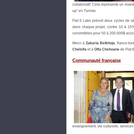
collaboratif. Cela représente un inves
up” en Tunisie.
Flat 6 Labs prévoit deux cycles de sé
dans chaque projet, contre 10 à 15%
convertibles pour 50 à 200.000$ acc
Merci à
Zakaria Belkhoja
, franco-tu
Chelsifa
et à
Olfa Chehoane
de Flat 6
Communauté française
enseignement, vie culturelle, services