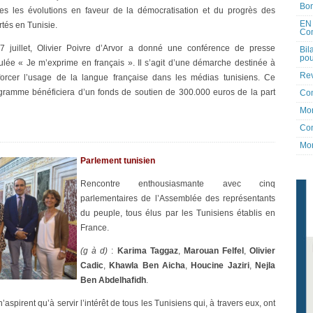
Bon
tes les évolutions en faveur de la démocratisation et du progrès des
EN 
rtés en Tunisie.
Co
7 juillet, Olivier Poivre d’Arvor a donné une conférence de presse
Bil
pou
itulée « Je m’exprime en français ». Il s’agit d’une démarche destinée à
Rev
forcer l’usage de la langue française dans les médias tunisiens. Ce
gramme bénéficiera d’un fonds de soutien de 300.000 euros de la part
Co
Mon
Con
Mon
Parlement tunisien
Rencontre enthousiasmante avec cinq
parlementaires de l’Assemblée des représentants
du peuple, tous élus par les Tunisiens établis en
France.
(g à d)
:
Karima Taggaz
,
Marouan Felfel
,
Olivier
Cadic
,
Khawla Ben Aicha
,
Houcine Jaziri
,
Nejla
Ben Abdelhafidh
.
 n’aspirent qu’à servir l’intérêt de tous les Tunisiens qui, à travers eux, ont