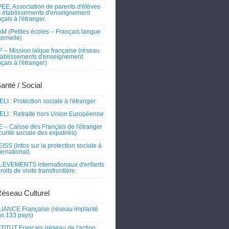
EE, Association de parents d'élèves
 établissements d'enseignement
nçais à l'étranger.
M (Petites écoles – Français langue
ernelle)
 – Mission laïque française (réseau
tablissements d'enseignement
nçais à l'étranger)
Santé / Social
LI : Protection sociale à l'étranger
LI : Retraite hors Union Européenne
 – Caisse des Français de l'étranger
curité sociale des expatriés)
ISS (infos sur la protection sociale à
nternational)
EVEMENTS internationaux d'enfants
droits de visite transfrontière
Réseau Culturel
IANCE Française (réseau implanté
s 133 pays)
TITUT Français (réseau de l'action