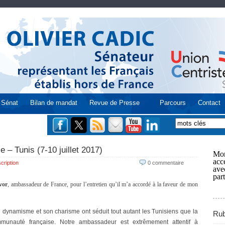
Sénat
Bilan de mandat
Revue de Presse
Parcours
Contact
e – Tunis (7-10 juillet 2017)
Mon
acce
cription
0 commentaire
ave
part
vor
, ambassadeur de France, pour l’entretien qu’il m’a accordé à la faveur de mon
 dynamisme et son charisme ont séduit tout autant les Tunisiens que la
Rub
munauté française. Notre ambassadeur est extrêmement attentif à