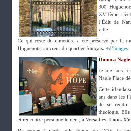
300 Huguenots
XVIIème siècl
l’Édit de Nant
ville.
Ce qui reste du cimetière a été préservé par la 
Huguenots, au cœur du quartier français.
+d’images
Honora Nagle
Je me suis re
Nagle Place déd
Cette irlandai
ans dans les Fl
de se rendre 
théologie. Elle
et rencontre personnellement, à Versailles,
Louis XV
De retour à Cork, elle fonde, en 1775, la co