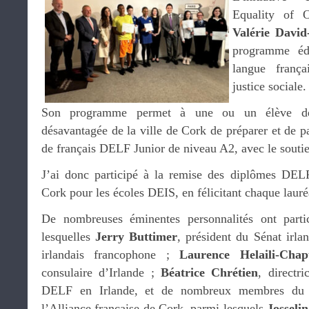
Equality of O
Valérie Davi
programme éd
langue frança
justice sociale.
Son programme permet à une ou un élève de 
désavantagée de la ville de Cork de préparer et de p
de français DELF Junior de niveau A2, avec le soutie
J’ai donc participé à la remise des diplômes DELF
Cork pour les écoles DEIS, en félicitant chaque laur
De nombreuses éminentes personnalités ont parti
lesquelles
Jerry Buttimer
, président du Sénat irla
irlandais francophone ;
Laurence Helaili-Chap
consulaire d’Irlande ;
Béatrice Chrétien
, directr
DELF en Irlande, et de nombreux membres du co
l’Alliance française de Cork, parmi lesquels
Josseli