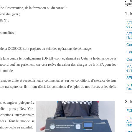
T
alpha
 de l’intervention, de la formation ou du conseil :
1. I
rie du Qatar ;
GIGN) ;
AFD
dé
sonnalités ;
AFE
l’E
Cen
 de la DGSCGC sont projetés au sein des opérations de déminage.
Cen
e de lutte contre le houliganisme (DNLH) sont également au Qatar, à la demande de la
Co
accord voté au parlement, car cela relève du cahier des charges de la FIFA pour les
MAE
étr
 du monde.
SEN
haque unité et recueillir leurs commentaires sur les conditions d’exercice de leur
SE
de transparence, ils m’ont décrit les conditions d’emploi de nos forces et les défis
l'e
2. I
es étrangères puisque 12
talie – ports ; New York
EXP
sations internationales
FIA
isées. Tout le monde se
Acc
l'é
ntique dédié au mondial.