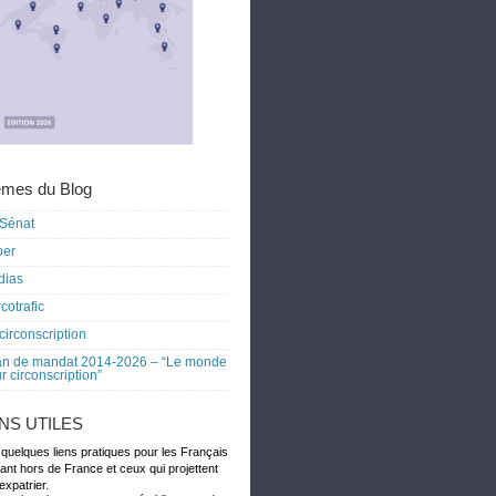
mes du Blog
Sénat
ber
dias
cotrafic
circonscription
an de mandat 2014-2026 – “Le monde
r circonscription”
ENS UTILES
 quelques liens pratiques pour les Français
dant hors de France et ceux qui projettent
expatrier.