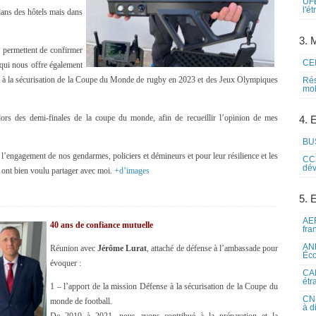
UFE
l'é
 dans des hôtels mais dans
3. M
e permettent de confirmer
CEI
 qui nous offre également
 et à la sécurisation de la Coupe du Monde de rugby en 2023 et des Jeux Olympiques
Rés
mob
lors des demi-finales de la coupe du monde, afin de recueillir l’opinion de mes
4. 
BUS
de l’engagement de nos gendarmes, policiers et démineurs et pour leur résilience et les
CCI
dév
s ont bien voulu partager avec moi.
+d’images
5. 
AEF
40 ans de confiance mutuelle
fra
ANE
Réunion avec
Jérôme Lurat
, attaché de défense à l’ambassade pour
Éco
évoquer :
CAM
étr
1 – l’apport de la mission Défense à la sécurisation de la Coupe du
CNE
monde de football.
à d