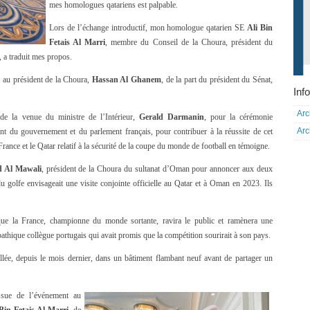
mes homologues qatariens est palpable.
Lors de l’échange introductif, mon homologue qatarien SE
Ali Bin
Fetais Al Marri
, membre du Conseil de la Choura, président du
, a traduit mes propos.
s au président de la Choura,
Hassan Al Ghanem
, de la part du président du Sénat,
Info
Arc
de la venue du ministre de l’Intérieur,
Gerald Darmanin
, pour la cérémonie
Arc
nt du gouvernement et du parlement français, pour contribuer à la réussite de cet
France et le Qatar relatif à la sécurité de la coupe du monde de football en témoigne.
d Al Mawali
, président de la Choura du sultanat d’Oman pour annoncer aux deux
 golfe envisageait une visite conjointe officielle au Qatar et à Oman en 2023. Ils
que la France, championne du monde sortante, ravira le public et ramènera une
thique collègue portugais qui avait promis que la compétition sourirait à son pays.
llée, depuis le mois dernier, dans un bâtiment flambant neuf avant de partager un
ssue de l’événement au