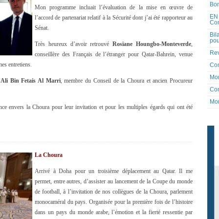
Bon
Mon programme incluait l’évaluation de la mise en œuvre de
EN 
l’accord de partenariat relatif à la Sécurité dont j’ai été rapporteur au
Co
Sénat.
Bil
pou
Très heureux d’avoir retrouvé
Rosiane Houngbo-Monteverde
,
Rev
conseillère des Français de l’étranger pour Qatar-Bahrein, venue
es entretiens.
Co
Mon
E
Ali Bin Fetais Al Marri
, membre du Conseil de la Choura et ancien Procureur
Con
Mon
ce envers la Choura pour leur invitation et pour les multiples égards qui ont été
La Choura
Arrivé à Doha pour un troisième déplacement au Qatar. Il me
permet, entre autres, d’assister au lancement de la Coupe du monde
de football, à l’invitation de nos collègues de la Choura, parlement
monocaméral du pays. Organisée pour la première fois de l’histoire
dans un pays du monde arabe, l’émotion et la fierté ressentie par