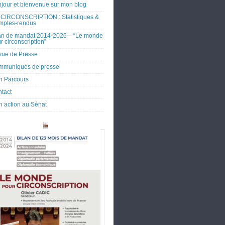
jour et bienvenue sur mon blog
CIRCONSCRIPTION : Statistiques &
mptes-rendus
an de mandat 2014-2026 – “Le monde
r circonscription”
ue de Presse
mmuniqués de presse
 Parcours
tact
 action au Sénat