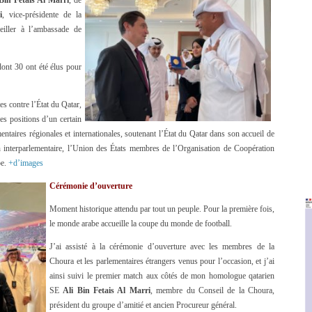
 Bin Fetais Al Marri
, de
i
, vice-présidente de la
eiller à l’ambassade de
nt 30 ont été élus pour
s contre l’État du Qatar,
es positions d’un certain
taires régionales et internationales, soutenant l’État du Qatar dans son accueil de
 interparlementaire, l’Union des États membres de l’Organisation de Coopération
be.
+d’images
Cérémonie d’ouverture
Moment historique attendu par tout un peuple. Pour la première fois,
le monde arabe accueille la coupe du monde de football.
J’ai assisté à la cérémonie d’ouverture avec les membres de la
Choura et les parlementaires étrangers venus pour l’occasion, et j’ai
ainsi suivi le premier match aux côtés de mon homologue qatarien
SE
Ali Bin Fetais Al Marri
, membre du Conseil de la Choura,
président du groupe d’amitié et ancien Procureur général.