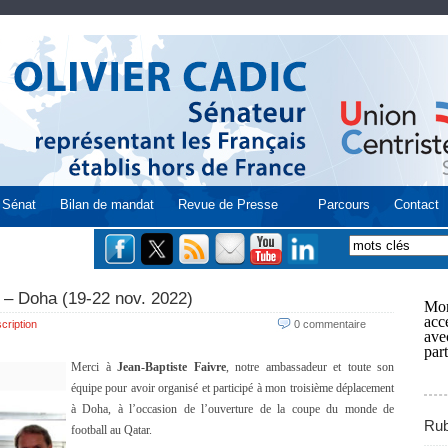
Sénat
Bilan de mandat
Revue de Presse
Parcours
Contact
r – Doha (19-22 nov. 2022)
Mon
acce
cription
0 commentaire
ave
part
Merci à
Jean-Baptiste Faivre
, notre ambassadeur et toute son
équipe pour avoir organisé et participé à mon troisième déplacement
à Doha, à l’occasion de l’ouverture de la coupe du monde de
Rub
football au Qatar.