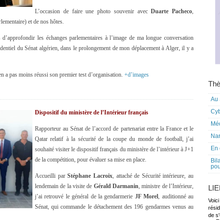
L’occasion de faire une photo souvenir avec
Duarte Pacheco
,
lementaire) et de nos hôtes.
 d’approfondir les échanges parlementaires à l’image de ma longue conversation
sidentiel du Sénat algérien, dans le prolongement de mon déplacement à Alger, il y a
’en a pas moins réussi son premier test d’organisation.
+d’images
Thè
Au 
Cy
Dispositif du ministère de l’Intérieur français
Mé
Rapporteur au Sénat de l’accord de partenariat entre la France et le
Nar
Qatar relatif à la sécurité de la coupe du monde de football, j’ai
En 
souhaité visiter le dispositif français du ministère de l’intérieur à J+1
de la compétition, pour évaluer sa mise en place.
Bil
pou
Accueilli par
Stéphane Lacroix
, attaché de Sécurité intérieure, au
lendemain de la visite de
Gérald Darmanin
, ministre de l’Intérieur,
LI
j’ai retrouvé le général de la gendarmerie
JF Morel
, auditionné au
Voici
Sénat, qui commande le détachement des 196 gendarmes venus au
rési
de s'