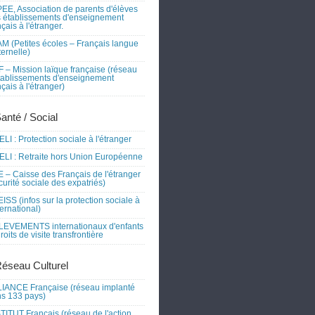
EE, Association de parents d'élèves
 établissements d'enseignement
nçais à l'étranger.
M (Petites écoles – Français langue
ernelle)
 – Mission laïque française (réseau
tablissements d'enseignement
nçais à l'étranger)
Santé / Social
LI : Protection sociale à l'étranger
LI : Retraite hors Union Européenne
 – Caisse des Français de l'étranger
curité sociale des expatriés)
ISS (infos sur la protection sociale à
nternational)
EVEMENTS internationaux d'enfants
droits de visite transfrontière
Réseau Culturel
IANCE Française (réseau implanté
s 133 pays)
TITUT Français (réseau de l'action