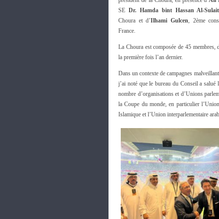
président de la Choura, en présence d’
Ali
SE
Dr. Hamda bint Hassan Al-Sulait
Choura et d’
Ilhami Gulcen
, 2ème cons
France.
La Choura est composée de 45 membres, do
la première fois l’an dernier.
Dans un contexte de campagnes malveillante
j’ai noté que le bureau du Conseil a salué l
nombre d’organisations et d’Unions parlemen
la Coupe du monde, en particulier l’Union
Islamique et l’Union interparlementaire ara