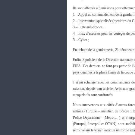
Ils sont affectés à 5 missions pour effectuer
1 – Appui au commandement de la gendarme
2 – Intervention spécialisée (membres du 
3 – Lutte anti-drones ;
4 – Flux d’escortes pour les cortèges de per
5 – Cyber ;
En dehors de la gendarmerie, 21 démineurs
Enfin, 8 policiers de la Direction national
FIFA. Ces derniers ne font pas partie de l’
pays qualifiés à la phase finale de la coupe
J’ai pu échanger avec les commandants de c
mission, depuis leur arrivée. Avec une gran
auxquels ils sont confrontés.
Nous intervenons aux côtés d’autres forc
nations (Turquie – maintien de l’ordre ; I
Police Department – Métro… ) et 3 organi
(Europol, Interpol et OTAN) sont mobil
retrouve sur le terrain avec un uniforme ide