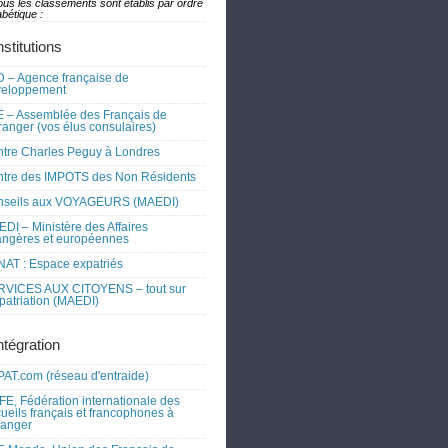
ous les classements sont établis par ordre
bétique :
nstitutions
 – Agence française de
veloppement
 – Assemblée des Français de
tranger (vos élus consulaires)
tre Charles Peguy à Londres
tre des IMPOTS des Non Résidents
nseils aux VOYAGEURS (MAEDI)
DI – Ministère des Affaires
angères et européennes
AT : Espace expatriés
RVICES AUX CITOYENS – tout sur
xpatriation (MAEDI)
ntégration
AT.com (réseau d'entraide)
FE, Fédération internationale des
ueils français et francophones à
tranger