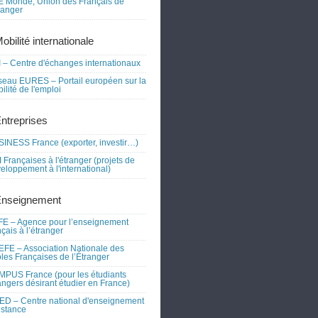
 Monde, Union des Français de
tranger
obilité internationale
 – Centre d'échanges internationaux
eau EURES – Portail européen sur la
ilité de l'emploi
Entreprises
INESS France (exporter, investir…)
 Françaises à l'étranger (projets de
eloppement à l'international)
Enseignement
E – Agence pour l’enseignement
nçais à l’étranger
FE – Association Nationale des
les Françaises de l’Étranger
PUS France (pour les étudiants
angers désirant étudier en France)
D – Centre national d'enseignement
istance