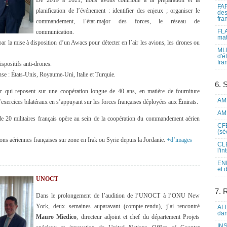
De 2019 à 2021, nous avons contribué à la préparation et la
FAP
planification de l’événement : identifier des enjeux ; organiser le
des
fra
commandement, l’état-major des forces, le réseau de
FLA
communication.
mat
par la mise à disposition d’un Awacs pour détecter en l’air les avions, les drones ou
MLF
d'é
fra
positifs anti-drones.
nse : États-Unis, Royaume-Uni, Italie et Turquie.
6. 
ar qui reposent sur une coopération longue de 40 ans, en matière de fourniture
AME
exercices bilatéraux en s’appuyant sur les forces françaises déployées aux Émirats.
AME
e 20 militaires français opère au sein de la coopération du commandement aérien
CFE
(sé
ions aériennes françaises sur zone en Irak ou Syrie depuis la Jordanie.
+d’images
CLE
l'i
ENL
et 
UNOCT
7. 
Dans le prolongement de l’audition de l’UNOCT à l’ONU New
York, deux semaines auparavant (compte-rendu), j’ai rencontré
ALL
dan
Mauro Miedico
, directeur adjoint et chef du département Projets
INS