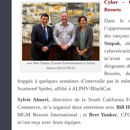
Cyber – 
Resorts
Dans le c
l’opportunit
des rançons
Stupak
, al
cybersécur
m’avait s
avec Bret Yunker (Caesars Entertainment) et Sylvie
dirigeants 
Almeri (SoCal FACC)
Resorts, 
frappés à quelques semaines d’intervalle par le mê
Scattered Spider, affilié à ALPHV/BlackCat.
Sylvie Almeri
, directrice de la South California
Commerce, m’a organisé deux entretiens avec
Bill 
MGM Resorts International ; et
Bret Yunker
, CFO
m’ont reçu avec leurs équipes.