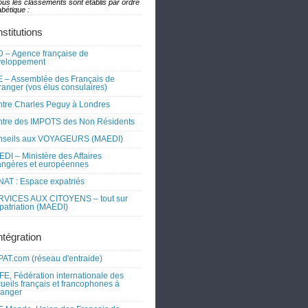
ous les classements sont établis par ordre
bétique :
nstitutions
 – Agence française de
veloppement
 – Assemblée des Français de
tranger (vos élus consulaires)
tre Charles Peguy à Londres
tre des IMPOTS des Non Résidents
nseils aux VOYAGEURS (MAEDI)
DI – Ministère des Affaires
angères et européennes
AT : Espace expatriés
RVICES AUX CITOYENS – tout sur
xpatriation (MAEDI)
ntégration
AT.com (réseau d'entraide)
FE, Fédération internationale des
ueils français et francophones à
tranger