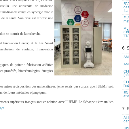
 labellisé Eco Campus COP 22, l’UEMF
FAP
ueillir une université de médecine
des
fra
t médical est conçu en synergie avec le
FLA
de la santé. Son rêve est d’offrir une
mat
MLF
d'é
oit se nourrir de la recherche.
fra
d Innovation Center) et la Fès Smart
6. 
cubation de startups, l’innovation
AME
AME
ques de pointe : fabrication additive
es procédés, biotechnologies, énergies
CFE
(sé
CLE
l'i
ves mises à disposition des universitaires, je ne serais pas surpris que l’UEMF soit
in, de futurs médaillés olympiques.
ENL
et 
ements supérieurs français sont en relation avec l’UEMF. Le Sénat peut être un lien
ges
7. 
ALL
dan
INS