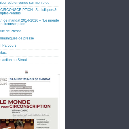
jour et bienvenue sur mon blog
CIRCONSCRIPTION : Statistiques &
mptes-rendus
an de mandat 2014-2026 – “Le monde
r circonscription”
ue de Presse
mmuniqués de presse
 Parcours
tact
 action au Sénat