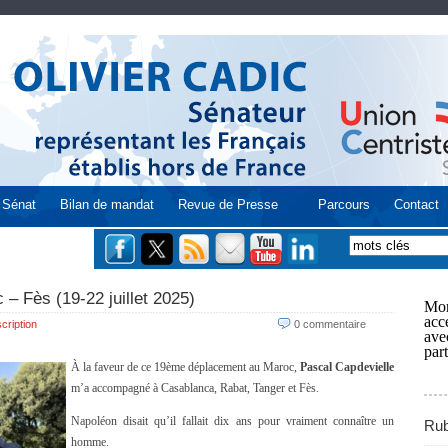
Sénat
Bilan de mandat
Revue de Presse
Parcours
Contact
 – Fès (19-22 juillet 2025)
Mon
acce
cription
0 commentaire
ave
part
À la faveur de ce 19ème déplacement au Maroc,
Pascal Capdevielle
m’a accompagné à Casablanca, Rabat, Tanger et Fès.
Napoléon disait qu’il fallait dix ans pour vraiment connaître un
Rub
homme.