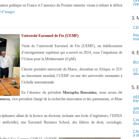
UFE
l'é
tion politique en France et l’annonce du Premier ministre visant à réduire le déficit
+d’images
3. M
CEI
Rés
Université Euromed de Fès (UEMF)
mob
Visite de l’université Euromed de Fès (UEMF), un établissement
4. 
d’enseignement supérieur qui a ouvert en 2014, sous l’impulsion de
l’Union pour la Méditerranée (UpM).
BUS
Classée première université du Maroc, deuxième en Afrique, et 353ᵉ
CCI
dév
au classement mondial, l’UEMF est une des universités montantes à
l’échelle internationale.
5. 
En l’absence du président
Mostapha Bousmina
, nous avons été
AEF
oussa
, vice-president chargé de la recherche-innovation et des partenariats, et Mme
fra
ANE
Éco
inaires allant de la licence au doctorat, incluant une école d’ingénieurs, l’EIDIA
CAM
ce artificielle), une Euromed Business School, des filières de droit, sociologie,
étr
CNE
à d