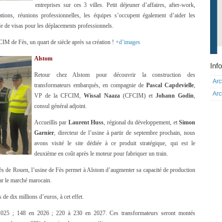
entreprises sur ces 3 villes. Petit déjeuner d’affaires, after-work,
rations, réunions professionnelles, les équipes s’occupent également d’aider les
e de visas pour les déplacements professionnels.
IM de Fès, un quart de siècle après sa création !
+d’images
Alstom
Info
Retour chez Alstom pour découvrir la construction des
Arc
transformateurs embarqués, en compagnie de
Pascal Capdevielle
,
Arc
VP de la CFCIM,
Wissal Naaza
(CFCIM) et
Johann Godin
,
consul général adjoint.
Accueillis par
Laurent Huss
, régional du développement, et
Simon
Garnier
, directeur de l’usine à partir de septembre prochain, nous
avons visité le site dédiée à ce produit stratégique, qui est le
deuxième en coût après le moteur pour fabriquer un train.
près de Rouen, l’usine de Fès permet à Alstom d’augmenter sa capacité de production
ar le marché marocain.
de dix millions d’euros, à cet effet.
 2025 ; 148 en 2026 ; 220 à 230 en 2027. Ces transformateurs seront montés