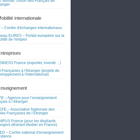
 Monde, Union des Français de
tranger
obilité internationale
 – Centre d'échanges internationaux
eau EURES – Portail européen sur la
ilité de l'emploi
Entreprises
INESS France (exporter, investir…)
 Françaises à l'étranger (projets de
eloppement à l'international)
Enseignement
E – Agence pour l’enseignement
nçais à l’étranger
FE – Association Nationale des
les Françaises de l’Étranger
PUS France (pour les étudiants
angers désirant étudier en France)
D – Centre national d'enseignement
istance