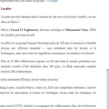
i représentent 60% des trains du groupe.
+d’images
Lesaffre
Un pain sur trois fabriqué dans le monde est fait avec de la levure Lesaffre ; un sur
deux au Maroc !
Merci à
Fouad El Yaghmouri
, directeur technique et
Mohammed Saka
, DRH
de Lesaffre, pour leur accueil.
Lesaffre est un groupe français historique (plus de 165 ans d’existence) et familial
devenu une référence mondiale — non seulement dans les levures et la
boulangerie, mais aussi dans les ingrédients aromatiques, la nutrition et la biotech.
Plus de 10 000 collaborateurs répartis sur 63 sites dans le monde, permettent aux
produits Lesaffre d’être distribués dans 185 pays. La filiale marocaine emploie
environ 200 collaborateurs.
e sèche instantanée (Rafiaa), levure fraîche (Jeouda).
aking Center, Lesaffre Maroc a lancé en 2024 une compétition itinérante, à travers
omouvoir les innovations et former les boulangers locaux dans les techniques de
outien social (CFSS), destiné à accompagner les collaborateurs dans des événements