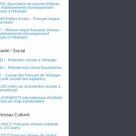
EE, Association de parents d'élèves
 établissements d'enseignement
nçais à l'étranger.
M (Petites écoles – Français langue
ernelle)
 – Mission laïque française (réseau
tablissements d'enseignement
nçais à l'étranger)
Santé / Social
LI : Protection sociale à l'étranger
LI : Retraite hors Union Européenne
 – Caisse des Français de l'étranger
curité sociale des expatriés)
ISS (infos sur la protection sociale à
nternational)
EVEMENTS internationaux d'enfants
droits de visite transfrontière
Réseau Culturel
IANCE Française (réseau implanté
s 133 pays)
TITUT Français (réseau de l'action