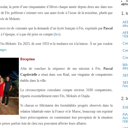
T
alpha
onsulat, la perte d’une cinquantaine d’élèves chaque année depuis deux ans dans nos
e Fès préfèrent s’orienter vers une autre école à l’issue de la troisième, plutôt que
1. I
lycée de Meknès.
AFD
dé
orce est de constater que la demande d’un lycée français à Fès, exprimée par
Pascal
AFE
 à l’époque, n’a pas été prise en compte (
lire
).
l’E
Cen
s-Meknès. En 2025, ils sont 1933 et la tendance est à la baisse. À ne pas vouloir
mages
Cen
Co
Réception
MAE
étr
Afin de conclure la séquence de ma mission à Fès,
Pascal
Capdevielle
a réuni dans son Riad, une vingtaine de compatriotes
SEN
établis dans la ville.
SE
l'e
La circonscription consulaire compte environ 3100 compatriotes,
répartis essentiellement entre Fès, Meknès et Oujda.
2. I
Si chacun se félicitaient des formidables progrès observés dans la
EXP
relation bilatérale entre la France et le Maroc, beaucoup ont exprimé
FIA
leurs préoccupations en commentant leur perception de la situation
Acc
l'é
 prises parfois loin de chez eux pouvaient affecter leurs affaires.