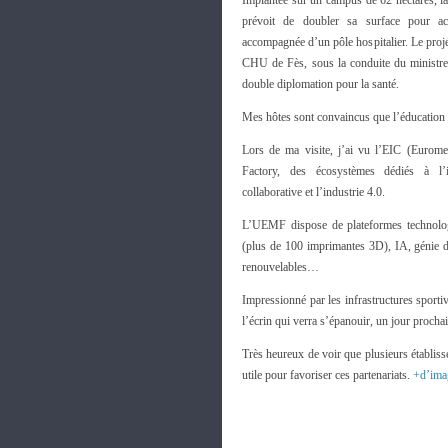
Implantée sur un campus de 62 hectares,
prévoit de doubler sa surface pour acc
accompagnée d’un pôle hospitalier. Le proje
CHU de Fès, sous la conduite du ministre 
double diplomation pour la santé.
Mes hôtes sont convaincus que l’éducation d
Lors de ma visite, j’ai vu l’EIC (Eurome
Factory, des écosystèmes dédiés à l’in
collaborative et l’industrie 4.0.
L’UEMF dispose de plateformes technologi
(plus de 100 imprimantes 3D), IA, génie d
renouvelables…
Impressionné par les infrastructures sporti
l’écrin qui verra s’épanouir, un jour procha
Très heureux de voir que plusieurs établiss
utile pour favoriser ces partenariats.
+d’ima