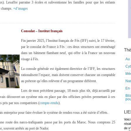
ux). Lesaffre parraine 3 écoles et subventionne les familles pour que les enfants
les champs.
+d’images
Consulat – Institut français
Fin janvier 2025, l’Institut français de Fès (IFF) suivi, le 17 février,
par le consulat de France à Fès : ces deux structures ont emménagé
Thè
dans un bâtiment flambant neuf, qui offre à la France un nouveau
visage à Fès.
Au 
Cy
La consule générale est également directrice de l’IFF, les structures
Mé
rationalisent l’espace, mais doivent conserver chacune un comptable
au prétexte qu’elles relèvent d’un programme différent.
Nar
En 
Lors de mon précédent passage, 18 mois plus tôt, déjà accueilli par
Bil
’avais découvert un système mis en place par des officines privées permettant à ces
pou
s pris par nos compatriotes (
compte-rendu
).
LI
vais entreprise pour faire évoluer le système de rendez-vous a été suivie d’effets.
Voici
e route des narco-trafiquants passe par les ports du Maroc. Nous comptons 25
rési
e, souvent arrêtés au port de Nador.
de s'