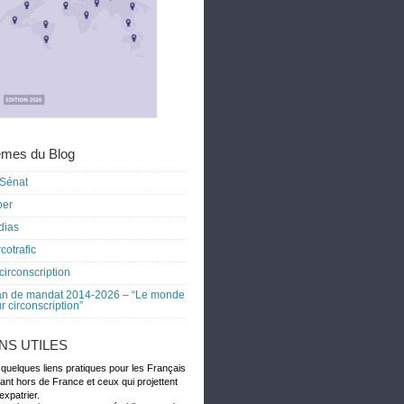
mes du Blog
Sénat
ber
dias
cotrafic
circonscription
an de mandat 2014-2026 – “Le monde
r circonscription”
ENS UTILES
 quelques liens pratiques pour les Français
dant hors de France et ceux qui projettent
expatrier.