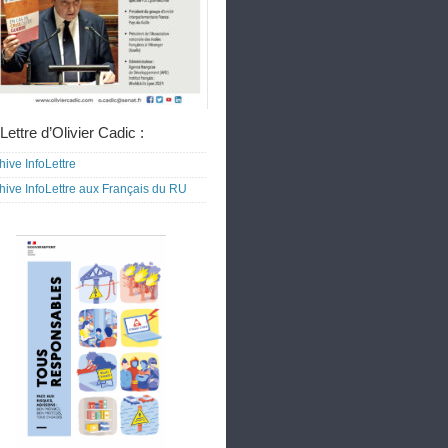
Lettre d’Olivier Cadic :
hive InfoLettre
hive InfoLettre aux Français du RU