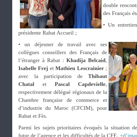
double rencontr
des Français ét
•⁠ ⁠Un entreti
présidente Rabat Accueil ;
•⁠ ⁠un déjeuner de travail avec ses
collègues conseillers des Français de
l’étranger à Rabat :
Khadija Belcaid
,
Isabelle Frej
et
Mathieu Lescrainier
;
avec la participation de
Thibaut
Chatal
et
Pascal Capdevielle
,
respectivement délégué régionaux de la
Chambre française de commerce et
d’industrie du Maroc (CFCIM), pour
Rabat et Fès.
Parmi les sujets prioritaires évoqués la situation 
futur de l’agence et les difficultés de la CFE.
+d’ima