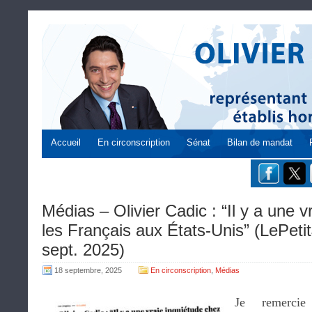
Accueil
En circonscription
Sénat
Bilan de mandat
Médias – Olivier Cadic : “Il y a une 
les Français aux États-Unis” (LePeti
sept. 2025)
18 septembre, 2025
En circonscription
,
Médias
Je remercie