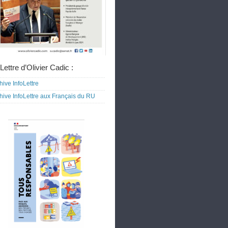
Lettre d’Olivier Cadic :
hive InfoLettre
hive InfoLettre aux Français du RU