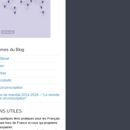
mes du Blog
Sénat
ber
dias
cotrafic
circonscription
an de mandat 2014-2026 – “Le monde
r circonscription”
ENS UTILES
 quelques liens pratiques pour les Français
dant hors de France et ceux qui projettent
expatrier.