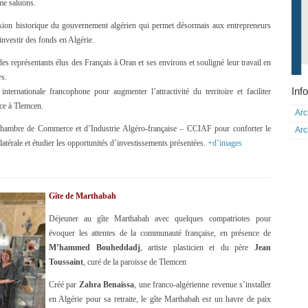
ême saluons.
cision historique du gouvernement algérien qui permet désormais aux entrepreneurs
investir des fonds en Algérie.
es représentants élus des Français à Oran et ses environs et souligné leur travail en
s.
Info
nternationale francophone pour augmenter l’attractivité du territoire et faciliter
nce à Tlemcen.
Arc
a Chambre de Commerce et d’Industrie Algéro-française – CCIAF pour conforter le
Arc
atérale et étudier les opportunités d’investissements présentées.
+d’images
Gîte de Marthabah
Déjeuner au gîte Marthabah avec quelques compatriotes pour
évoquer les attentes de la communauté française, en présence de
M’hammed Bouheddadj
, artiste plasticien et du père
Jean
Toussaint
, curé de la paroisse de Tlemcen
Créé par
Zahra Benaïssa
, une franco-algérienne revenue s’installer
en Algérie pour sa retraite, le gîte Marthabah est un havre de paix