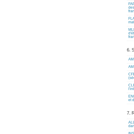
FAP
des
fra
FLA
mat
MLF
d'é
fra
6. 
AME
AME
CFE
(sé
CLE
l'i
ENL
et 
7. 
ALL
dan
INS