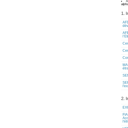
T
alpha
1. I
AFD
dé
AFE
l’E
Cen
Cen
Co
MAE
étr
SEN
SE
l'e
2. I
EXP
FIA
Acc
l'é