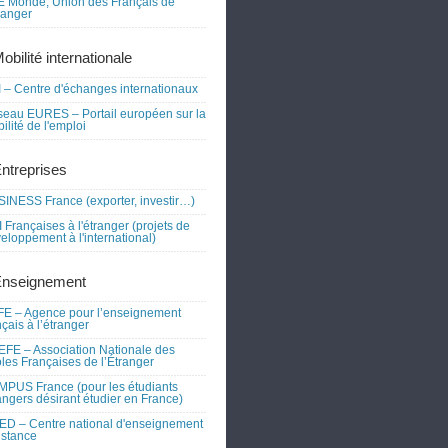
 Monde, Union des Français de
tranger
obilité internationale
 – Centre d'échanges internationaux
eau EURES – Portail européen sur la
ilité de l'emploi
Entreprises
INESS France (exporter, investir…)
 Françaises à l'étranger (projets de
eloppement à l'international)
Enseignement
E – Agence pour l’enseignement
nçais à l’étranger
FE – Association Nationale des
les Françaises de l’Étranger
PUS France (pour les étudiants
angers désirant étudier en France)
D – Centre national d'enseignement
istance