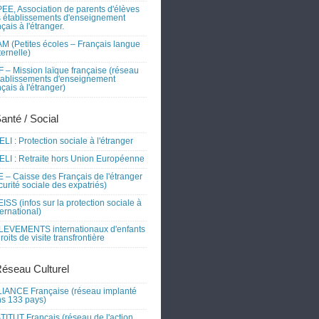
EE, Association de parents d'élèves
 établissements d'enseignement
nçais à l'étranger.
M (Petites écoles – Français langue
ernelle)
 – Mission laïque française (réseau
tablissements d'enseignement
nçais à l'étranger)
Santé / Social
LI : Protection sociale à l'étranger
LI : Retraite hors Union Européenne
 – Caisse des Français de l'étranger
curité sociale des expatriés)
ISS (infos sur la protection sociale à
nternational)
EVEMENTS internationaux d'enfants
droits de visite transfrontière
Réseau Culturel
IANCE Française (réseau implanté
s 133 pays)
TITUT Français (réseau de l'action