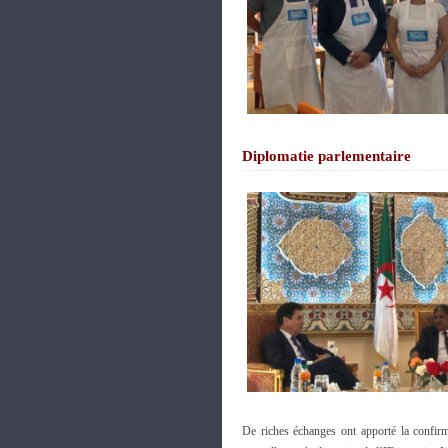
Diplomatie parlementaire
De riches échanges ont apporté la confirm