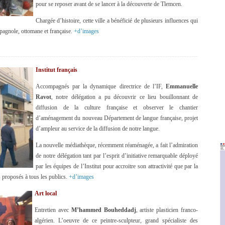
pour se reposer avant de se lancer à la découverte de Tlemcen.
Chargée d’histoire, cette ville a bénéficié de plusieurs influences qui
espagnole, ottomane et française.
+d’images
Institut français
Accompagnés par la dynamique directrice de l’IF,
Emmanuelle
Ravot
, notre délégation a pu découvrir ce lieu bouillonnant de
diffusion de la culture française et observer le chantier
d’aménagement du nouveau Département de langue française, projet
d’ampleur au service de la diffusion de notre langue.
La nouvelle médiathèque, récemment réaménagée, a fait l’admiration
de notre délégation tant par l’esprit d’initiative remarquable déployé
par les équipes de l’Institut pour accroitre son attractivité que par la
ers proposés à tous les publics.
+d’images
Art local
Entretien avec
M’hammed Bouheddadj
, artiste plasticien franco-
algérien. L’oeuvre de ce peintre-sculpteur, grand spécialiste des