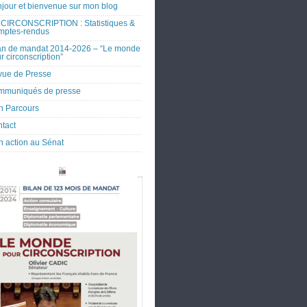
jour et bienvenue sur mon blog
CIRCONSCRIPTION : Statistiques &
mptes-rendus
an de mandat 2014-2026 – “Le monde
r circonscription”
ue de Presse
mmuniqués de presse
 Parcours
tact
 action au Sénat