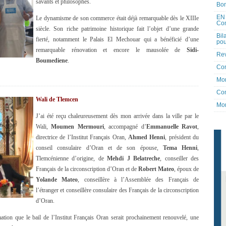
savants et philosophes.
Bon
EN 
Le dynamisme de son commerce était déjà remarquable dès le XIIIe
Co
siècle. Son riche patrimoine historique fait l’objet d’une grande
Bil
fierté, notamment le Palais El Mechouar qui a bénéficié d’une
pou
remarquable rénovation et encore le mausolée de
Sidi-
Rev
Boumediene
.
Co
Mon
Con
Wali de Tlemcen
Mon
J’ai été reçu chaleureusement dès mon arrivée dans la ville par le
Wali,
Moumen Mermouri
, accompagné d’
Emmanuelle Ravot
,
directrice de l’Institut Français Oran,
Ahmed Henni
, président du
conseil consulaire d’Oran et de son épouse,
Tema Henni
,
Tlemcénienne d’origine, de
Mehdi J Belatreche
, conseiller des
Français de la circonscription d’Oran et de
Robert Mateo
, époux de
Yolande Mateo
, conseillère à l’Assemblée des Français de
l’étranger et conseillère consulaire des Français de la circonscription
d’Oran.
ation que le bail de l’Institut Français Oran serait prochainement renouvelé, une