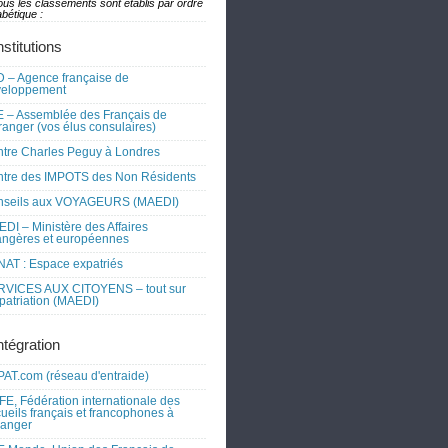
ous les classements sont établis par ordre
bétique :
nstitutions
 – Agence française de
veloppement
 – Assemblée des Français de
tranger (vos élus consulaires)
tre Charles Peguy à Londres
tre des IMPOTS des Non Résidents
nseils aux VOYAGEURS (MAEDI)
DI – Ministère des Affaires
angères et européennes
AT : Espace expatriés
RVICES AUX CITOYENS – tout sur
xpatriation (MAEDI)
ntégration
AT.com (réseau d'entraide)
FE, Fédération internationale des
ueils français et francophones à
tranger