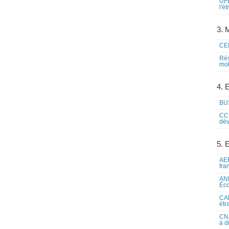
UFE
l'é
3. M
CEI
Rés
mob
4. 
BUS
CCI
dév
5. 
AEF
fra
ANE
Éco
CAM
étr
CNE
à d