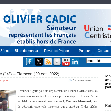
Sénat
Bilan de mandat
Revue de Presse
Parcours
Contact
ie (1/3) – Tlemcen (29 oct. 2022)
Mon
acce
cription
0 commentaire
ave
part
Retour en Algérie pour un déplacement de 4 jours à Oran et dans les
wilayas environnantes. Lors de ma première étape à Tlemcen, j’ai eu
le plaisir de m’entretenir avec son Wali,
Moumen Mermouri
, puis
Rub
de découvrir cette ville historique qui a attiré au fil des siècles