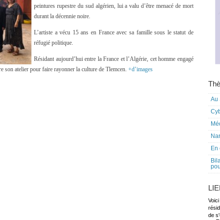
peintures rupestre du sud algérien, lui a valu d’être menacé de mort
durant la décennie noire.
L’artiste a vécu 15 ans en France avec sa famille sous le statut de
réfugié politique.
Résidant aujourd’hui entre la France et l’Algérie, cet homme engagé
 son atelier pour faire rayonner la culture de Tlemcen.
+d’images
Thè
Au 
Cy
Mé
Nar
En 
Bil
pou
LI
Voici
rési
de s'