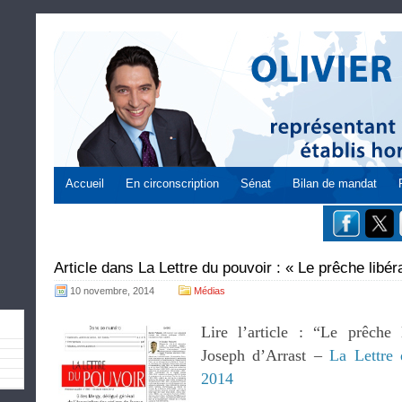
Accueil
En circonscription
Sénat
Bilan de mandat
Article dans La Lettre du pouvoir : « Le prêche libér
10 novembre, 2014
Médias
Lire l’article : “Le prêche 
Joseph d’Arrast –
La Lettre
2014