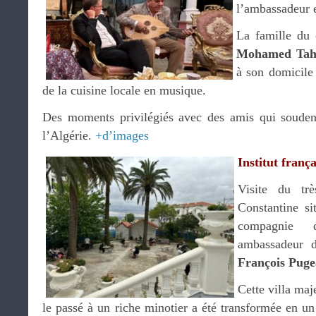
l’ambassadeur e
La famille du 
Mohamed Taha
à son domicile 
de la cuisine locale en musique.
Des moments privilégiés avec des amis qui soudent
l’Algérie.
+d’images
Institut frança
Visite du trè
Constantine si
compagni
ambassadeur d
François Puge
Cette villa maj
le passé à un riche minotier a été transformée en un 