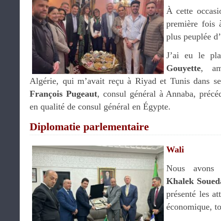
À cette occasi
première fois 
plus peuplée d’
J’ai eu le pl
Gouyette
, am
Algérie, qui m’avait reçu à Riyad et Tunis dans se
François Pugeaut
, consul général à Annaba, préc
en qualité de consul général en Égypte.
Diplomatie parlementaire
Wali
Nous avons 
Khalek Soued
présenté les at
économique, tou