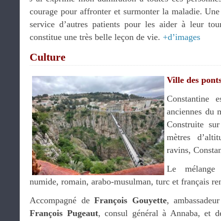
courage pour affronter et surmonter la maladie. Une f
service d’autres patients pour les aider à leur tou
constitue une très belle leçon de vie.
+d’images
Culture
Ville des pont
Constantine e
anciennes du m
Construite su
mètres d’alti
ravins, Constan
Le mélange c
numide, romain, arabo-musulman, turc et français ren
Accompagné de
François Gouyette
, ambassadeur
François Pugeaut
, consul général à Annaba, et d