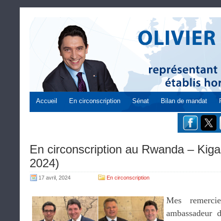
Accueil
En circonscription
Sénat
Bilan de mandat
En circonscription au Rwanda – Kigal
2024)
17 avril, 2024
En circonscription
Mes remerc
ambassadeur 