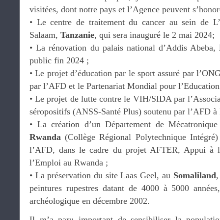
visitées, dont notre pays et l’Agence peuvent s’honor
•⁠ ⁠Le centre de traitement du cancer au sein de 
Salaam,
Tanzanie
, qui sera inauguré le 2 mai 2024;
•⁠ ⁠La rénovation du palais national d’Addis Abeba,
public fin 2024 ;
•⁠ ⁠Le projet d’éducation par le sport assuré par l’O
par l’AFD et le Partenariat Mondial pour l’Educati
•⁠ ⁠Le projet de lutte contre le VIH/SIDA par l’Associ
séropositifs (ANSS-Santé Plus) soutenu par l’AFD 
•⁠ ⁠La création d’un Département de Mécatroniqu
Rwanda
(Collège Régional Polytechnique Intégré) 
l’AFD, dans le cadre du projet AFTER, Appui à l
l’Emploi au Rwanda ;
•⁠ ⁠La préservation du site Laas Geel, au
Somaliland
,
peintures rupestres datant de 4000 à 5000 années
archéologique en décembre 2002.
Il m’a paru important de sensibiliser la population