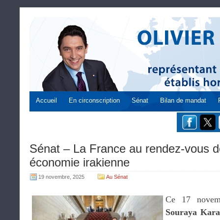
Accueil
En circonscription
Sénat
Bilan de mandat
Sénat – La France au rendez-vous de
économie irakienne
19 novembre, 2025
Au Sénat
Ce 17 novemb
Souraya Kar