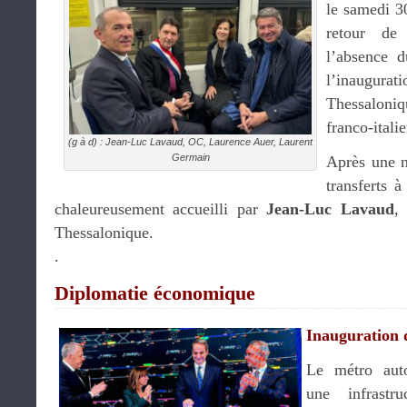
le samedi 3
retour de
l’absence d
l’inaug
Thessaloni
franco-italie
(g à d) : Jean-Luc Lavaud, OC, Laurence Auer, Laurent
Germain
Après une n
transferts à
chaleureusement accueilli par
Jean-Luc Lavaud
,
Thessalonique.
.
Diplomatie économique
Inauguration 
Le métro auto
une infrastr