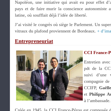
Napoléon, une initiative qui avait eu pour effet d’
pays et de faire murir la conscience autonomiste 
latine, où soufflait déjà l’idée de liberté.
J’ai visité le congrès où siège le Parlement. Un supe
vitraux du plafond proviennent de Bordeaux.
+ d’im
Entrepreneuriat
CCI France-P
Entretien ave
pdt de la CC
suivi d’une 
compagnie de
CCIFP,
Gaëll
et
Philippe A
à l’ambassade.
Créée en 1945, la CCI France-Pérou est composée de