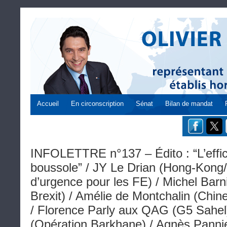
Accueil
En circonscription
Sénat
Bilan de mandat
INFOLETTRE n°137 – Édito : “L’effic
boussole” / JY Le Drian (Hong-Kong
d’urgence pour les FE) / Michel Barni
Brexit) / Amélie de Montchalin (Chin
/ Florence Parly aux QAG (G5 Sahel
(Opération Barkhane) / Agnès Panni