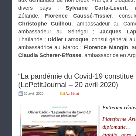
aux demandes de nombreux Français bloqués, p
divers pays :
Sylvaine Carta-Levert
, 
Zélande,
Florence Caussé-Tissier
, consu
Christophe Guilhou
, ambassadeur au Cam
ambassadeur au Sénégal ;
Jacques La
Thaïlande ;
Didier Larroque
, consul général a
ambassadrice au Maroc ;
Florence Mangin
, a
Claudia Scherer-Effosse
, ambassadrice en Arg
“La pandémie du Covid-19 constitue 
(LePetitJournal – 20 avril 2020)
20 avril, 2020
Au Sénat
Entretien réali
Plateforme Ari
diplomatie… 
établis hors 