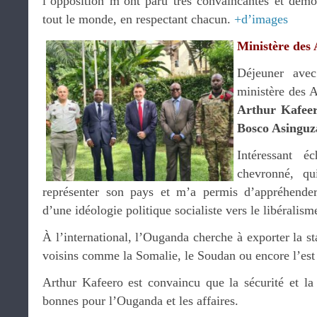
l’opposition m’ont paru très convaincantes et démo
tout le monde, en respectant chacun.
+d’images
Ministère des 
Déjeuner avec
ministère des A
Arthur Kafee
Bosco Asinguz
Intéressant 
chevronné, q
représenter son pays et m’a permis d’appréhender
d’une idéologie politique socialiste vers le libérali
À l’international, l’Ouganda cherche à exporter la sta
voisins comme la Somalie, le Soudan ou encore l’es
Arthur Kafeero est convaincu que la sécurité et la 
bonnes pour l’Ouganda et les affaires.