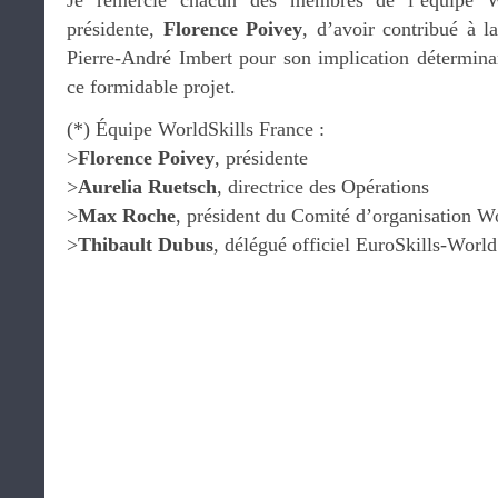
Je remercie chacun des membres de l’équipe Wo
présidente,
Florence Poivey
, d’avoir contribué à la
Pierre-André Imbert pour son implication détermin
ce formidable projet.
(*) Équipe WorldSkills France :
>
Florence Poivey
, présidente
>
Aurelia Ruetsch
, directrice des Opérations
>
Max Roche
, président du Comité d’organisation W
>
Thibault Dubus
, délégué officiel EuroSkills-World