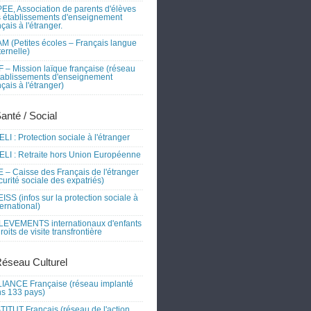
EE, Association de parents d'élèves
 établissements d'enseignement
nçais à l'étranger.
M (Petites écoles – Français langue
ernelle)
 – Mission laïque française (réseau
tablissements d'enseignement
nçais à l'étranger)
Santé / Social
LI : Protection sociale à l'étranger
LI : Retraite hors Union Européenne
 – Caisse des Français de l'étranger
curité sociale des expatriés)
ISS (infos sur la protection sociale à
nternational)
EVEMENTS internationaux d'enfants
droits de visite transfrontière
Réseau Culturel
IANCE Française (réseau implanté
s 133 pays)
TITUT Français (réseau de l'action