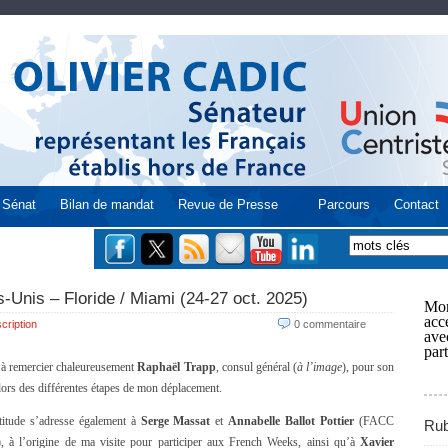
Sénat
Bilan de mandat
Revue de Presse
Parcours
Contact
s-Unis – Floride / Miami (24-27 oct. 2025)
Mon
acce
cription
0 commentaire
ave
part
s à remercier chaleureusement
Raphaël Trapp
, consul général (
à l’image
), pour son
 lors des différentes étapes de mon déplacement.
itude s’adresse également à
Serge Massat
et
Annabelle Ballot Pottier
(FACC
Rub
), à l’origine de ma visite pour participer aux French Weeks, ainsi qu’à
Xavier