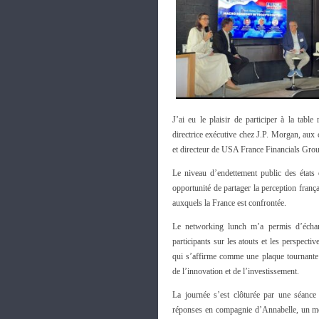
J’ai eu le plaisir de participer à la ta
directrice exécutive chez J.P. Morgan, aux
et directeur de USA France Financials Gro
Le niveau d’endettement public des états 
opportunité de partager la perception fran
auxquels la France est confrontée.
Le networking lunch m’a permis d’éch
participants sur les atouts et les perspectiv
qui s’affirme comme une plaque tournant
de l’innovation et de l’investissement.
La journée s’est clôturée par une séance
réponses en compagnie d’Annabelle, un m