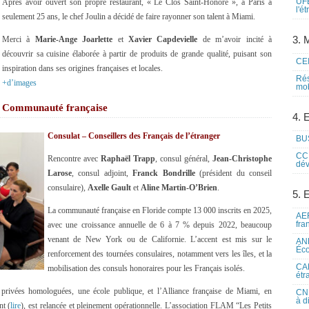
UFE
Après avoir ouvert son propre restaurant, « Le Clos Saint-Honoré », à Paris à
l'é
seulement 25 ans, le chef Joulin a décidé de faire rayonner son talent à Miami.
3. M
Merci à
Marie-Ange Joarlette
et
Xavier Capdevielle
de m’avoir incité à
découvrir sa cuisine élaborée à partir de produits de grande qualité, puisant son
CEI
inspiration dans ses origines françaises et locales.
Rés
+d’images
mob
Communauté française
4. 
Consulat – Conseillers des Français de l’étranger
BUS
CCI
Rencontre avec
Raphaël Trapp
, consul général,
Jean-Christophe
dév
Larose
, consul adjoint,
Franck Bondrille
(président du conseil
consulaire),
Axelle Gault
et
Aline Martin-O’Brien
.
5. 
La communauté française en Floride compte 13 000 inscrits en 2025,
AEF
fra
avec une croissance annuelle de 6 à 7 % depuis 2022, beaucoup
venant de New York ou de Californie. L’accent est mis sur le
ANE
Éco
renforcement des tournées consulaires, notamment vers les îles, et la
CAM
mobilisation des consuls honoraires pour les Français isolés.
étr
s privées homologuées, une école publique, et l’Alliance française de Miami, en
CNE
à d
nt (
lire
), est relancée et pleinement opérationnelle. L’association FLAM “Les Petits