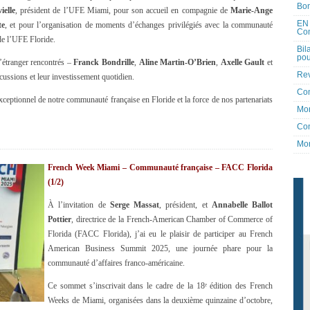
Bon
ielle
, président de l’UFE Miami, pour son accueil en compagnie de
Marie-Ange
EN 
te
, et pour l’organisation de moments d’échanges privilégiés avec la communauté
Co
de l’UFE Floride.
Bil
pou
l’étranger rencontrés –
Franck Bondrille
,
Aline Martin-O’Brien
,
Axelle Gault
et
Rev
cussions et leur investissement quotidien.
Co
eptionnel de notre communauté française en Floride et la force de nos partenariats
Mon
Con
Mon
French Week Miami – Communauté française – FACC Florida
(1/2)
À l’invitation de
Serge Massat
, président, et
Annabelle Ballot
Pottier
, directrice de la French-American Chamber of Commerce of
Florida (FACC Florida), j’ai eu le plaisir de participer au French
American Business Summit 2025, une journée phare pour la
communauté d’affaires franco-américaine.
Ce sommet s’inscrivait dans le cadre de la 18ᵉ édition des French
Weeks de Miami, organisées dans la deuxième quinzaine d’octobre,