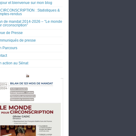
jour et bienvenue sur mon blog
CIRCONSCRIPTION : Statistiques &
mptes-rendus
an de mandat 2014-2026 – “Le monde
r circonscription”
ue de Presse
mmuniqués de presse
 Parcours
tact
 action au Sénat