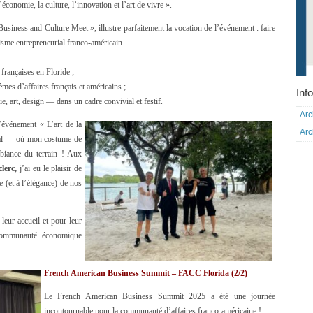
économie, la culture, l’innovation et l’art de vivre ».
usiness and Culture Meet », illustre parfaitement la vocation de l’événement : faire
misme entrepreneurial franco-américain.
françaises en Floride ;
èmes d’affaires français et américains ;
Info
e, art, design — dans un cadre convivial et festif.
Arc
l’événement « L’art de la
Arc
ial — où mon costume de
biance du terrain ! Aux
lerc,
j’ai eu le plaisir de
e (et à l’élégance) de nos
eur accueil et pour leur
 communauté économique
French American Business Summit – FACC Florida (2/2)
Le French American Business Summit 2025 a été une journée
incontournable pour la communauté d’affaires franco-américaine !