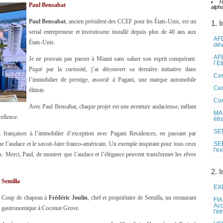
T
Paul Bensabat
alpha
Paul Bensabat
, ancien président des CCEF pour les États-Unis, est un
1. I
serial entrepreneur et investisseur installé depuis plus de 40 ans aux
AFD
États-Unis.
dé
AFE
Je ne pouvais pas passer à Miami sans saluer son esprit conquérant.
l’E
Piqué par la curiosité, j’ai découvert sa dernière initiative dans
Cen
l’immobilier de prestige, associé à Pagani, une marque automobile
Cen
élitiste.
Co
Avec Paul Bensabat, chaque projet est une aventure audacieuse, mêlant
MAE
cellence.
étr
SEN
rançaises à l’immobilier d’exception avec Pagani Residences, en passant par
e l’audace et le savoir-faire franco-américain. Un exemple inspirant pour tous ceux
SE
l'e
es. Merci, Paul, de montrer que l’audace et l’élégance peuvent transformer les rêves
2. I
Semilla
EXP
Coup de chapeau à
Frédéric Joulin
, chef et propriétaire de Semilla, un restaurant
FIA
Acc
gastronomique à Coconut Grove.
l'é