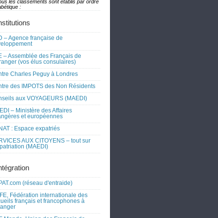
ous les classements sont établis par ordre
bétique :
nstitutions
 – Agence française de
veloppement
 – Assemblée des Français de
tranger (vos élus consulaires)
tre Charles Peguy à Londres
tre des IMPOTS des Non Résidents
nseils aux VOYAGEURS (MAEDI)
DI – Ministère des Affaires
angères et européennes
AT : Espace expatriés
RVICES AUX CITOYENS – tout sur
xpatriation (MAEDI)
ntégration
AT.com (réseau d'entraide)
FE, Fédération internationale des
ueils français et francophones à
tranger