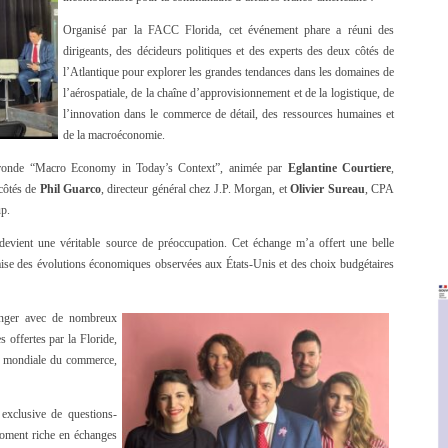
Organisé par la FACC Florida, cet événement phare a réuni des
dirigeants, des décideurs politiques et des experts des deux côtés de
l’Atlantique pour explorer les grandes tendances dans les domaines de
l’aérospatiale, de la chaîne d’approvisionnement et de la logistique, de
l’innovation dans le commerce de détail, des ressources humaines et
de la macroéconomie.
ble ronde “Macro Economy in Today’s Context”, animée par
Eglantine Courtiere
,
 côtés de
Phil Guarco
, directeur général chez J.P. Morgan, et
Olivier Sureau
, CPA
up.
devient une véritable source de préoccupation. Cet échange m’a offert une belle
çaise des évolutions économiques observées aux États-Unis et des choix budgétaires
anger avec de nombreux
es offertes par la Floride,
e mondiale du commerce,
 exclusive de questions-
oment riche en échanges