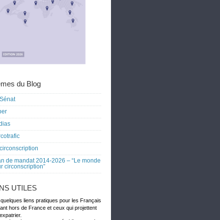
mes du Blog
Sénat
ber
dias
cotrafic
circonscription
an de mandat 2014-2026 – “Le monde
r circonscription”
ENS UTILES
 quelques liens pratiques pour les Français
dant hors de France et ceux qui projettent
expatrier.