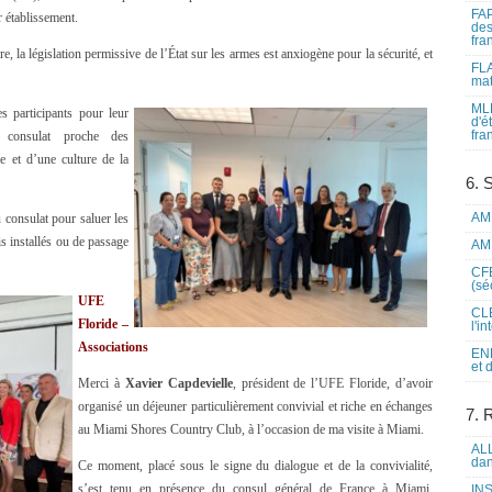
FAP
r établissement.
des
fra
e, la législation permissive de l’État sur les armes est anxiogène pour la sécurité, et
FLA
mat
MLF
es participants pour leur
d'é
fra
 consulat proche des
e et d’une culture de la
6. 
AME
consulat pour saluer les
s installés ou de passage
AME
CFE
(sé
UFE
CLE
Floride –
l'i
Associations
ENL
et 
Merci à
Xavier Capdevielle
, président de l’UFE Floride, d’avoir
organisé un déjeuner particulièrement convivial et riche en échanges
7. 
au Miami Shores Country Club, à l’occasion de ma visite à Miami.
ALL
dan
Ce moment, placé sous le signe du dialogue et de la convivialité,
s’est tenu en présence du consul général de France à Miami,
INS