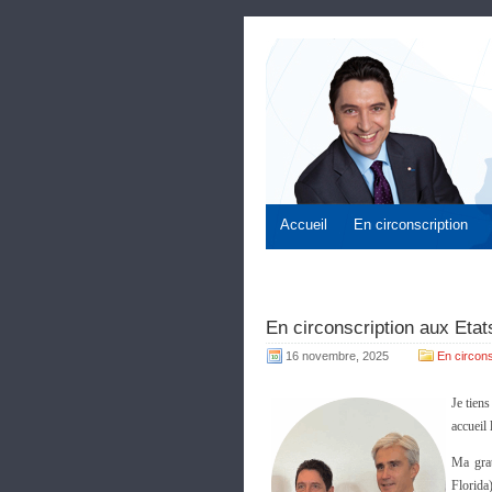
Accueil
En circonscription
En circonscription aux Etat
16 novembre, 2025
En circons
Je tien
accueil
Ma grat
Florida