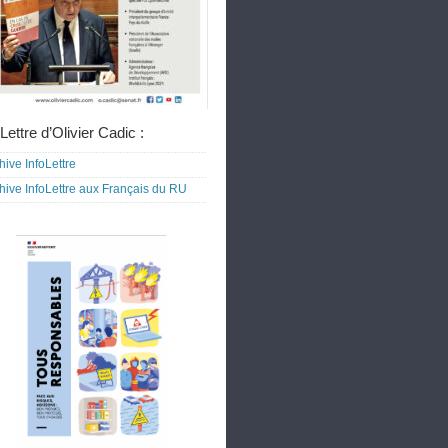
Lettre d’Olivier Cadic :
hive InfoLettre
hive InfoLettre aux Français du RU