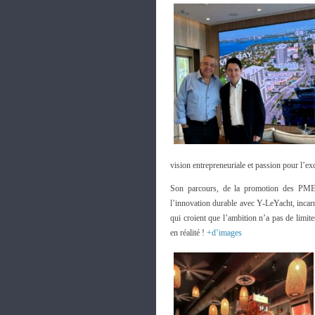
vision entrepreneuriale et passion pour l’ex
Son parcours, de la promotion des PME f
l’innovation durable avec Y-LeYacht, incarn
qui croient que l’ambition n’a pas de limit
en réalité !
+d’images