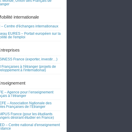
 Monde, Union des Français de
tranger
obilité internationale
 – Centre d'échanges internationaux
eau EURES – Portail européen sur la
ilité de l'emploi
Entreprises
INESS France (exporter, investir…)
 Françaises à l'étranger (projets de
eloppement à l'international)
Enseignement
E – Agence pour l’enseignement
nçais à l’étranger
FE – Association Nationale des
les Françaises de l’Étranger
PUS France (pour les étudiants
angers désirant étudier en France)
D – Centre national d'enseignement
istance