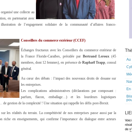
organisé une collecte au
ion, en partenariat avec
ustration de l’engagement solidaire de la communauté d’affaires franco-
Conseillers du commerce extérieur (CCEF)
Thè
Échanges fructueux avec les Conseillers du commerce extérieur de
la France Floride-Caraïbes, présidée par
Bertrand Leroux
(45
Au 
membres, dont 12 femmes), en présence de
Raphaël Trapp
, consul
Cy
général.
Mé
Au cœur des débats : l’impact des nouveaux droits de douane sur
Nar
les entreprises.
En 
Les complications administratives (déclarations par composant :
Bil
parfum, flacon, emballage…) et les lourdeurs logistiques
pou
… de gestion de la complexité ! Une situation qui rappelle les défis post-Brexit.
LI
sur les réalités du terrain. La compétitivité de nos entreprises passe aussi par la
on riche en enseignements, qui confirme l’importance du dialogue entre acteurs
Voici
rési
de s'