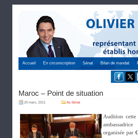
Accueil
En circonscription
Sénat
Bilan de mandat
Maroc – Point de situation
29 mars, 2021
Au Sénat
Audition cette
ambassadric
organisée par
C