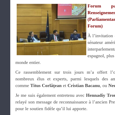
Forum pa
Renseigne
(Parliamenta
Forum)
À l’invitation
sénateur améri
interparlemen
espagnol, plus
monde entier.
Ce rassemblement sur trois jours m’a offert l’o
nombreux élus et experts, parmi lesquels des am
comme
Titus Corlăţean
et
Cristian Bacanu
, ou
Ne
Je me suis également entretenu avec
Hennadiy Tro
relayé son message de reconnaissance à l’ancien Pr
pour le soutien fidèle qu’il lui apporte.