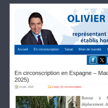
Accueil
En circonscription
Sénat
Bilan de mandat
En circonscription en Espagne – Ma
2025)
14 juin, 2025
Cyber
,
En circonscription
Retour à 
déplacement d