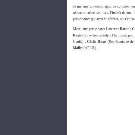
Je me suis toutefois réjoui de constater qu
réponses collectives dans l’intérêt de tou
participative qui avait su fédérer, on s’en s
Merci aux participants
Laurent Batut
;
C
Raghu Sury
(représentant Plan Ecole pour
Gaulle) ;
Cécile Distel
(Représentante de l
Mallet
(APLIL).