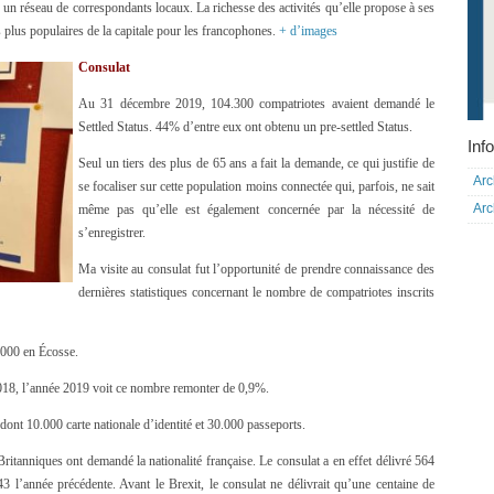
c un réseau de correspondants locaux. La richesse des activités qu’elle propose à ses
s plus populaires de la capitale pour les francophones.
+ d’images
Consulat
Au 31 décembre 2019, 104.300 compatriotes avaient demandé le
Settled Status. 44% d’entre eux ont obtenu un pre-settled Status.
Info
Seul un tiers des plus de 65 ans a fait la demande, ce qui justifie de
Arc
se focaliser sur cette population moins connectée qui, parfois, ne sait
Arc
même pas qu’elle est également concernée par la nécessité de
s’enregistrer.
Ma visite au consulat fut l’opportunité de prendre connaissance des
dernières statistiques concernant le nombre de compatriotes inscrits
6000 en Écosse.
018, l’année 2019 voit ce nombre remonter de 0,9%.
 dont 10.000 carte nationale d’identité et 30.000 passeports.
Britanniques ont demandé la nationalité française. Le consulat a en effet délivré 564
543 l’année précédente. Avant le Brexit, le consulat ne délivrait qu’une centaine de