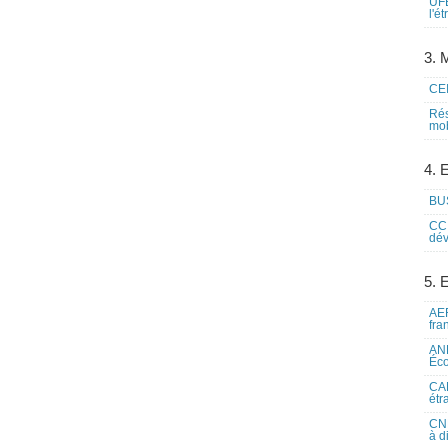
UFE
l'é
3. M
CEI
Rés
mob
4. 
BUS
CCI
dév
5. 
AEF
fra
ANE
Éco
CAM
étr
CNE
à d