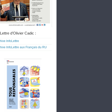
Lettre d’Olivier Cadic :
hive InfoLettre
hive InfoLettre aux Français du RU