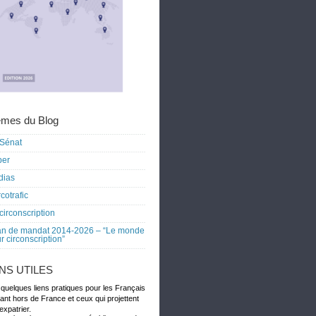
mes du Blog
Sénat
ber
dias
cotrafic
circonscription
an de mandat 2014-2026 – “Le monde
r circonscription”
ENS UTILES
 quelques liens pratiques pour les Français
dant hors de France et ceux qui projettent
expatrier.