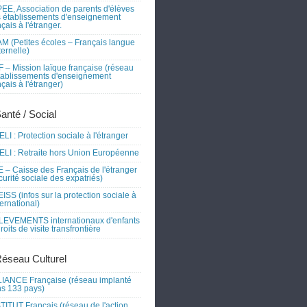
EE, Association de parents d'élèves
 établissements d'enseignement
nçais à l'étranger.
M (Petites écoles – Français langue
ernelle)
 – Mission laïque française (réseau
tablissements d'enseignement
nçais à l'étranger)
Santé / Social
LI : Protection sociale à l'étranger
LI : Retraite hors Union Européenne
 – Caisse des Français de l'étranger
curité sociale des expatriés)
ISS (infos sur la protection sociale à
nternational)
EVEMENTS internationaux d'enfants
droits de visite transfrontière
Réseau Culturel
IANCE Française (réseau implanté
s 133 pays)
TITUT Français (réseau de l'action