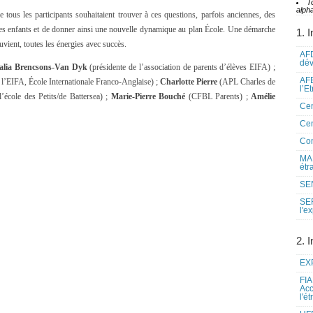
T
alpha
e tous les participants souhaitaient trouver à ces questions, parfois anciennes, des
s les enfants et de donner ainsi une nouvelle dynamique au plan École. Une démarche
1. I
ouvient, toutes les énergies avec succès.
AFD
dé
alia Brencsons-Van Dyk
(présidente de l’association de parents d’élèves EIFA) ;
AFE
 l’EIFA, École Internationale Franco-Anglaise) ;
Charlotte Pierre
(APL Charles de
l’E
’école des Petits/de Battersea) ;
Marie-Pierre Bouché
(CFBL Parents) ;
Amélie
Cen
Cen
Co
MAE
étr
SEN
SE
l'e
2. I
EXP
FIA
Acc
l'é