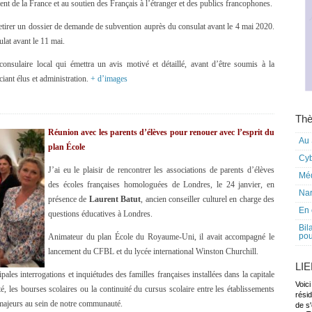
 de la France et au soutien des Français à l’étranger et des publics francophones.
retirer un dossier de demande de subvention auprès du consulat avant le 4 mai 2020.
lat avant le 11 mai.
consulaire local qui émettra un avis motivé et détaillé, avant d’être soumis à la
iant élus et administration.
+ d’images
Thè
Réunion avec les parents d’élèves pour renouer avec l’esprit du
Au 
plan École
Cy
J’ai eu le plaisir de rencontrer les associations de parents d’élèves
Mé
des écoles françaises homologuées de Londres, le 24 janvier, en
Nar
présence de
Laurent Batut
, ancien conseiller culturel en charge des
En 
questions éducatives à Londres.
Bil
pou
Animateur du plan École du Royaume-Uni, il avait accompagné le
lancement du CFBL et du lycée international Winston Churchill.
LI
les interrogations et inquiétudes des familles françaises installées dans la capitale
Voici
ité, les bourses scolaires ou la continuité du cursus scolaire entre les établissements
rési
 majeurs au sein de notre communauté.
de s'