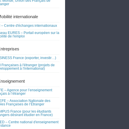
 Monde, Union des Français de
tranger
obilité internationale
 – Centre d'échanges internationaux
eau EURES – Portail européen sur la
ilité de l'emploi
Entreprises
INESS France (exporter, investir…)
 Françaises à l'étranger (projets de
eloppement à l'international)
Enseignement
E – Agence pour l’enseignement
nçais à l’étranger
FE – Association Nationale des
les Françaises de l’Étranger
PUS France (pour les étudiants
angers désirant étudier en France)
D – Centre national d'enseignement
istance