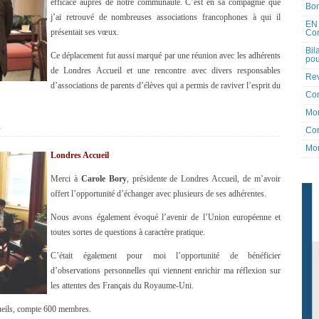
efficace auprès de notre communauté. C’est en sa compagnie que
Bon
j’ai retrouvé de nombreuses associations francophones à qui il
EN 
présentait ses vœux.
Co
Bil
Ce déplacement fut aussi marqué par une réunion avec les adhérents
pou
de Londres Accueil et une rencontre avec divers responsables
Rev
d’associations de parents d’élèves qui a permis de raviver l’esprit du
Co
Mon
E
Con
Mon
Londres Accueil
Merci à
Carole Bory
, présidente de Londres Accueil, de m’avoir
offert l’opportunité d’échanger avec plusieurs de ses adhérentes.
Nous avons également évoqué l’avenir de l’Union européenne et
toutes sortes de questions à caractère pratique.
C’était également pour moi l’opportunité de bénéficier
d’observations personnelles qui viennent enrichir ma réflexion sur
les attentes des Français du Royaume-Uni.
ueils, compte 600 membres.