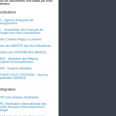
ous les classements sont établis par ordre
bétique :
nstitutions
 – Agence française de
veloppement
 – Assemblée des Français de
tranger (vos élus consulaires)
tre Charles Peguy à Londres
tre des IMPOTS des Non Résidents
nseils aux VOYAGEURS (MAEDI)
DI – Ministère des Affaires
angères et européennes
AT : Espace expatriés
RVICES AUX CITOYENS – tout sur
xpatriation (MAEDI)
ntégration
AT.com (réseau d'entraide)
FE, Fédération internationale des
ueils français et francophones à
tranger