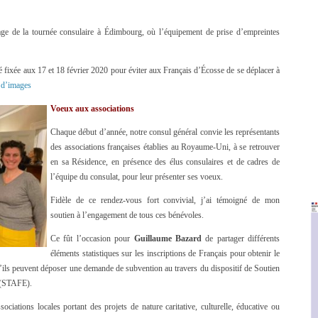
ge de la tournée consulaire à Édimbourg, où l’équipement de prise d’empreintes
 fixée aux 17 et 18 février 2020 pour éviter aux Français d’Écosse de se déplacer à
 d’images
Voeux aux associations
Chaque début d’année, notre consul général convie les représentants
des associations françaises établies au Royaume-Uni, à se retrouver
en sa Résidence, en présence des élus consulaires et de cadres de
l’équipe du consulat, pour leur présenter ses voeux.
Fidèle de ce rendez-vous fort convivial, j’ai témoigné de mon
soutien à l’engagement de tous ces bénévoles.
Ce fût l’occasion pour
Guillaume Bazard
de partager différents
éléments statistiques sur les inscriptions de Français pour obtenir le
qu’ils peuvent déposer une demande de subvention au travers du dispositif de Soutien
r (STAFE).
sociations locales portant des projets de nature caritative, culturelle, éducative ou