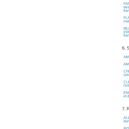
FAP
des
fra
FLA
mat
MLF
d'é
fra
6. 
AME
AME
CFE
(sé
CLE
l'i
ENL
et 
7. 
ALL
dan
INS