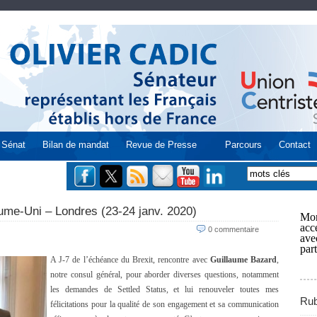
Sénat
Bilan de mandat
Revue de Presse
Parcours
Contact
ume-Uni – Londres (23-24 janv. 2020)
Mon
acce
0 commentaire
ave
part
A J-7 de l’échéance du Brexit, rencontre avec
Guillaume Bazard
,
notre consul général, pour aborder diverses questions, notamment
les demandes de Settled Status, et lui renouveler toutes mes
Rub
félicitations pour la qualité de son engagement et sa communication