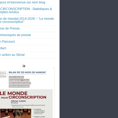
jour et bienvenue sur mon blog
CIRCONSCRIPTION : Statistiques &
mptes-rendus
an de mandat 2014-2026 – “Le monde
r circonscription”
ue de Presse
mmuniqués de presse
 Parcours
tact
 action au Sénat