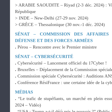
> ARABIE SAOUDITE – Riyad (2-3 déc. 2024) : Visit
République
> INDE – New-Delhi (27-29 nov. 2024)
> GRÈCE – Thessalonique (30 nov.-1 déc. 2024)
SÉNAT – COMMISSION DES AFFAIRES
DÉFENSE ET DES FORCES ARMÉES
.
Pérou – Rencontre avec le Premier ministre
SÉNAT – CYBERSÉCURITÉ
.
Cybersécurité – Lancement officiel du 17Cyber !
.
Bruxelles – Déplacement de la Commission spéciale
.
Commission spéciale Cybersécurité : Auditions
.
Conférence RésiFrance : une certaine idée de la cyb
MÉDIAS
.
“Le trafic de stupéfiants, un marché en plein es
2024 – Vidéo)
.
“USA : Trump a-t-il déjà pris le pouvoir ?” (Public