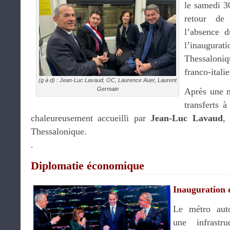
le samedi 3
retour de
l’absence d
l’inaug
Thessaloni
franco-italie
(g à d) : Jean-Luc Lavaud, OC, Laurence Auer, Laurent
Germain
Après une n
transferts à
chaleureusement accueilli par
Jean-Luc Lavaud
,
Thessalonique.
.
Diplomatie économique
Inauguration 
Le métro auto
une infrastr