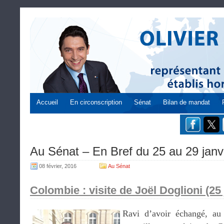
Accueil
En circonscription
Sénat
Bilan de mandat
Au Sénat – En Bref du 25 au 29 janv
08 février, 2016
Au Sénat
Colombie : visite de Joël Doglioni (25 
Ravi d’avoir échangé, au