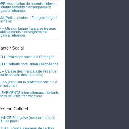
EE, Association de parents d'élèves
 établissements d'enseignement
nçais à l'étranger.
M (Petites écoles – Français langue
ernelle)
 – Mission laïque française (réseau
tablissements d'enseignement
nçais à l'étranger)
Santé / Social
LI : Protection sociale à l'étranger
LI : Retraite hors Union Européenne
 – Caisse des Français de l'étranger
curité sociale des expatriés)
ISS (infos sur la protection sociale à
nternational)
EVEMENTS internationaux d'enfants
droits de visite transfrontière
Réseau Culturel
IANCE Française (réseau implanté
s 133 pays)
TITUT Français (réseau de l'action