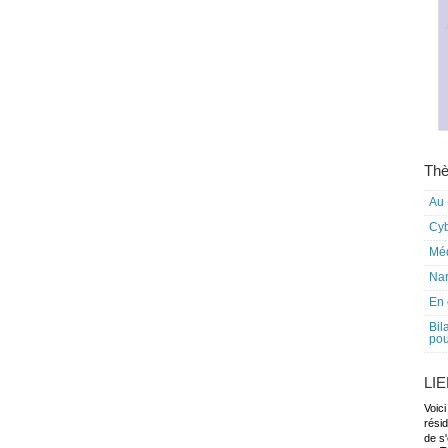
Thè
Au 
Cy
Mé
Nar
En 
Bil
pou
LI
Voici
rési
de s'