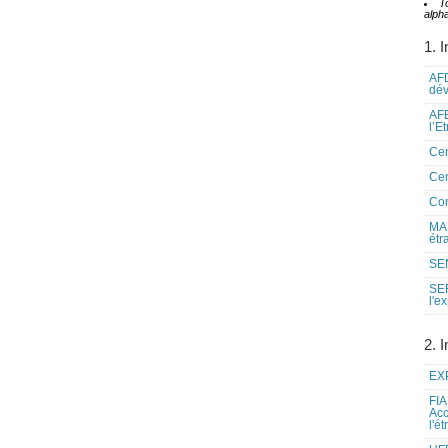
T
alpha
1. I
AFD
dé
AFE
l’E
Cen
Cen
Co
MAE
étr
SEN
SE
l'e
2. I
EXP
FIA
Acc
l'é