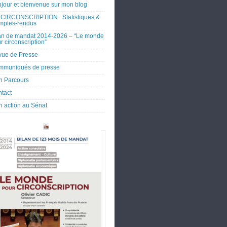
jour et bienvenue sur mon blog
CIRCONSCRIPTION : Statistiques &
mptes-rendus
an de mandat 2014-2026 – “Le monde
r circonscription”
ue de Presse
mmuniqués de presse
 Parcours
tact
 action au Sénat