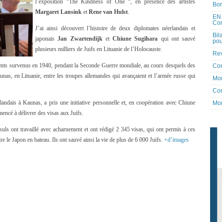
l’exposition “The Kindness of One “, en présence des artistes
Bon
Margaret Lansink
et
Rene van Hulst
.
EN 
Co
J’ai ainsi découvert l’histoire de deux diplomates néerlandais et
Bil
japonais
Jan Zwartendijk
et
Chiune Sugihara
qui ont sauvé
pou
plusieurs milliers de Juifs en Lituanie de l’Holocauste.
Rev
ments survenus en 1940, pendant la Seconde Guerre mondiale, au cours desquels des
Co
aunas, en Lituanie, entre les troupes allemandes qui avançaient et l’armée russe qui
Mon
Con
rlandais à Kaunas, a pris une initiative personnelle et, en coopération avec Chiune
Mon
encé à délivrer des visas aux Juifs.
ls ont travaillé avec acharnement et ont rédigé 2 345 visas, qui ont permis à ces
re le Japon en bateau. Ils ont sauvé ainsi la vie de plus de 6 000 Juifs.
+d’images