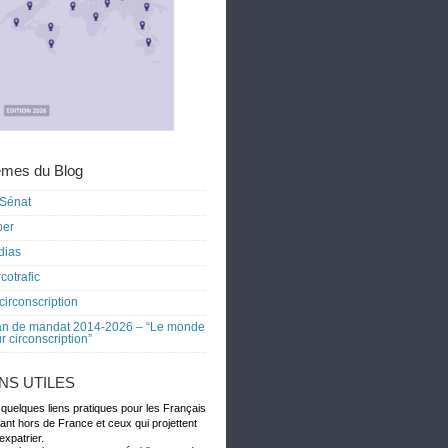
mes du Blog
Sénat
ber
dias
cotrafic
circonscription
an de mandat 2014-2026 – “Le monde
r circonscription”
ENS UTILES
 quelques liens pratiques pour les Français
dant hors de France et ceux qui projettent
expatrier.