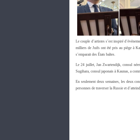
Le couple d’artistes s’est inspiré d’événe
milliers de Juifs ont été pris au piège à K
s’emparait des États baltes.
Le 24 juillet, Jan Zwartendijk, consul née
Sugihara, consul japonais à Kaunas, a comm
En seulement deux semaines, les deux consu
personnes de traverser la Russie et d’atteind