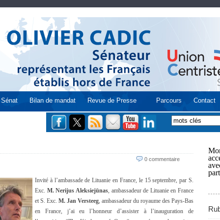
Sénat
Bilan de mandat
Revue de Presse
Parcours
Contact
Mon
acce
0 commentaire
ave
part
Invité à l’ambassade de Lituanie en France, le 15 septembre, par S.
Exc.
M. Nerijus Aleksiejūnas
, ambassadeur de Lituanie en France
et S. Exc.
M. Jan Versteeg
, ambassadeur du royaume des Pays-Bas
Rub
en France, j’ai eu l’honneur d’assister à l’inauguration de