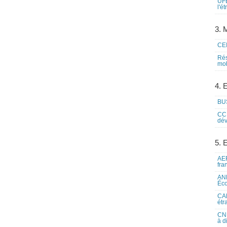
UFE
l'é
3. M
CEI
Rés
mob
4. 
BUS
CCI
dév
5. 
AEF
fra
ANE
Éco
CAM
étr
CNE
à d