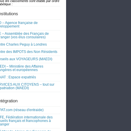
ous les classements sont établis par ordre
bétique :
nstitutions
 – Agence française de
veloppement
 – Assemblée des Français de
tranger (vos élus consulaires)
tre Charles Peguy à Londres
tre des IMPOTS des Non Résidents
nseils aux VOYAGEURS (MAEDI)
DI – Ministère des Affaires
angères et européennes
AT : Espace expatriés
RVICES AUX CITOYENS – tout sur
xpatriation (MAEDI)
ntégration
AT.com (réseau d'entraide)
FE, Fédération internationale des
ueils français et francophones à
tranger