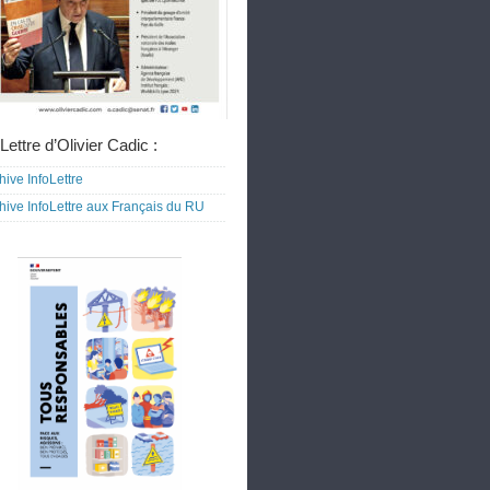
Lettre d’Olivier Cadic :
hive InfoLettre
hive InfoLettre aux Français du RU