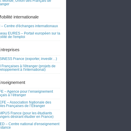
 Monde, Union des Français de
tranger
obilité internationale
 – Centre d'échanges internationaux
eau EURES – Portail européen sur la
ilité de l'emploi
Entreprises
INESS France (exporter, investir…)
 Françaises à l'étranger (projets de
eloppement à l'international)
Enseignement
E – Agence pour l’enseignement
nçais à l’étranger
FE – Association Nationale des
les Françaises de l’Étranger
PUS France (pour les étudiants
angers désirant étudier en France)
D – Centre national d'enseignement
istance