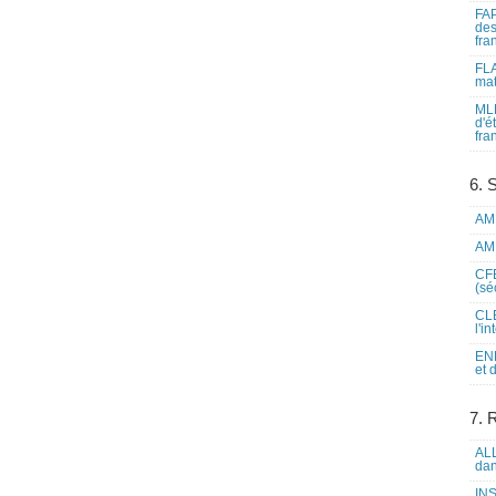
FAP
des
fra
FLA
mat
MLF
d'é
fra
6. 
AME
AME
CFE
(sé
CLE
l'i
ENL
et 
7. 
ALL
dan
INS