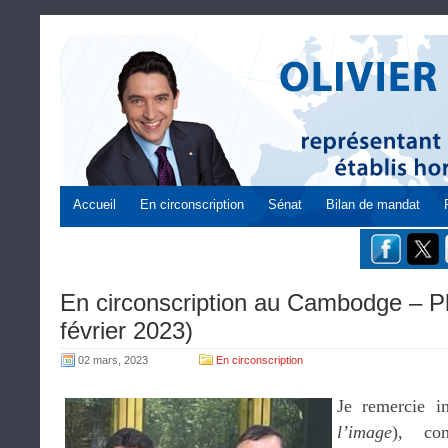
Accueil
En circonscription
Sénat
Bilan de mandat
En circonscription au Cambodge – 
février 2023)
02 mars, 2023
En circonscription
Je remercie i
l’image
), con