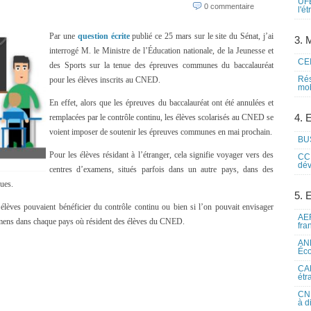
UFE
0 commentaire
l'é
Par une
question écrite
publié ce 25 mars sur le site du Sénat, j’ai
3. M
interrogé M. le Ministre de l’Éducation nationale, de la Jeunesse et
CEI
des Sports sur la tenue des épreuves communes du baccalauréat
Rés
pour les élèves inscrits au CNED.
mob
En effet, alors que les épreuves du baccalauréat ont été annulées et
4. 
remplacées par le contrôle continu, les élèves scolarisés au CNED se
voient imposer de soutenir les épreuves communes en mai prochain.
BUS
Pour les élèves résidant à l’étranger, cela signifie voyager vers des
CCI
dév
centres d’examens, situés parfois dans un autre pays, dans des
dues.
5. 
élèves pouvaient bénéficier du contrôle continu ou bien si l’on pouvait envisager
AEF
xamens dans chaque pays où résident des élèves du CNED.
fra
ANE
Éco
CAM
étr
CNE
à d