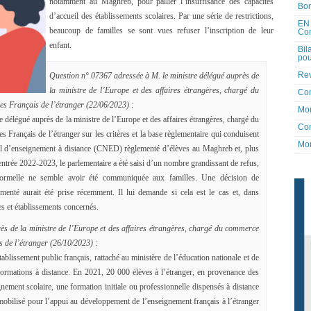
notamment au Maghreb, pour pallier l’insuffisance des capacités
Bon
d’accueil des établissements scolaires. Par une série de restrictions,
EN 
beaucoup de familles se sont vues refuser l’inscription de leur
Co
enfant.
Bil
pou
Rev
Question n° 07367 adressée à M. le ministre délégué auprès de
la ministre de l’Europe et des affaires étrangères, chargé du
Co
 des Français de l’étranger (22/06/2023) :
Mon
e délégué auprès de la ministre de l’Europe et des affaires étrangères, chargé du
Con
des Français de l’étranger sur les critères et la base règlementaire qui conduisent
Mon
onal d’enseignement à distance (CNED) règlementé d’élèves au Maghreb et, plus
rentrée 2022-2023, le parlementaire a été saisi d’un nombre grandissant de refus,
 formelle ne semble avoir été communiquée aux familles. Une décision de
enté aurait été prise récemment. Il lui demande si cela est le cas et, dans
ves et établissements concernés.
ès de la ministre de l’Europe et des affaires étrangères, chargé du commerce
ais de l’étranger (26/10/2023) :
blissement public français, rattaché au ministère de l’éducation nationale et de
ormations à distance. En 2021, 20 000 élèves à l’étranger, en provenance des
nement scolaire, une formation initiale ou professionnelle dispensés à distance
ilisé pour l’appui au développement de l’enseignement français à l’étranger