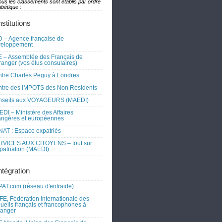
ous les classements sont établis par ordre
bétique :
nstitutions
 – Agence française de
veloppement
 – Assemblée des Français de
tranger (vos élus consulaires)
tre Charles Peguy à Londres
tre des IMPOTS des Non Résidents
nseils aux VOYAGEURS (MAEDI)
DI – Ministère des Affaires
angères et européennes
AT : Espace expatriés
RVICES AUX CITOYENS – tout sur
xpatriation (MAEDI)
ntégration
AT.com (réseau d'entraide)
FE, Fédération internationale des
ueils français et francophones à
tranger