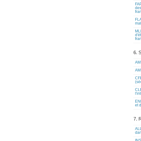
FAP
des
fra
FLA
mat
MLF
d'é
fra
6. 
AME
AME
CFE
(sé
CLE
l'i
ENL
et 
7. 
ALL
dan
INS