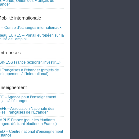
 Monde, Union des Français de
tranger
obilité internationale
 – Centre d'échanges internationaux
eau EURES – Portail européen sur la
ilité de l'emploi
Entreprises
INESS France (exporter, investir…)
 Françaises à l'étranger (projets de
eloppement à l'international)
Enseignement
E – Agence pour l’enseignement
nçais à l’étranger
FE – Association Nationale des
les Françaises de l’Étranger
PUS France (pour les étudiants
angers désirant étudier en France)
D – Centre national d'enseignement
istance