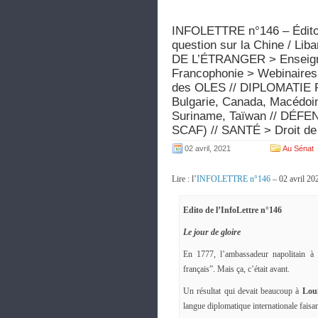
INFOLETTRE n°146 – Édito 
question sur la Chine / Lib
DE L’ÉTRANGER > Enseigne
Francophonie > Webinaires B
des OLES // DIPLOMATIE 
Bulgarie, Canada, Macédoi
Suriname, Taïwan // DÉFEN
SCAF) // SANTÉ > Droit de 
02 avril, 2021
Au Sénat
Lire : l’
INFOLETTRE n°146
– 02 avril 20
Edito de l’InfoLettre n°146
Le jour de gloire
En 1777, l’ambassadeur napolitain à
français”. Mais ça, c’était avant.
Un résultat qui devait beaucoup à
Lou
langue diplomatique internationale faisant