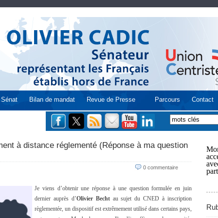
Sénat
Bilan de mandat
Revue de Presse
Parcours
Contact
ment à distance réglementé (Réponse à ma question
Mon
acce
ave
0 commentaire
part
Je viens d’obtenir une réponse à une question formulée en juin
dernier auprès d’
Olivier Becht
au sujet du CNED à inscription
Rub
règlementée, un dispositif est extrêmement utilisé dans certains pays,