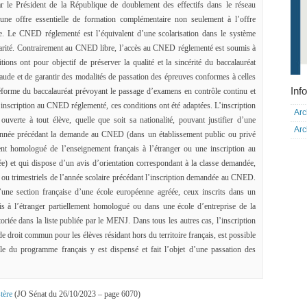
ar le Président de la République de doublement des effectifs dans le réseau
, une offre essentielle de formation complémentaire non seulement à l’offre
le. Le CNED réglementé est l’équivalent d’une scolarisation dans le système
scolarité. Contrairement au CNED libre, l’accès au CNED réglementé est soumis à
tions ont pour objectif de préserver la qualité et la sincérité du baccalauréat
raude et de garantir des modalités de passation des épreuves conformes à celles
Info
réforme du baccalauréat prévoyant le passage d’examens en contrôle continu et
inscription au CNED réglementé, ces conditions ont été adaptées. L’inscription
Arc
uverte à tout élève, quelle que soit sa nationalité, pouvant justifier d’une
Arc
l’année précédant la demande au CNED (dans un établissement public ou privé
ent homologué de l’enseignement français à l’étranger ou une inscription au
) et qui dispose d’un avis d’orientation correspondant à la classe demandée,
s ou trimestriels de l’année scolaire précédant l’inscription demandée au CNED.
d’une section française d’une école européenne agréée, ceux inscrits dans un
is à l’étranger partiellement homologué ou dans une école d’entreprise de la
iée dans la liste publiée par le MENJ. Dans tous les autres cas, l’inscription
 de droit commun pour les élèves résidant hors du territoire français, est possible
le du programme français y est dispensé et fait l’objet d’une passation des
tère
(
JO Sénat du 26/10/2023
– page 6070
)