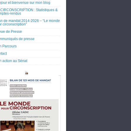
jour et bienvenue sur mon blog
CIRCONSCRIPTION : Statistiques &
mptes-rendus
an de mandat 2014-2026 – “Le monde
r circonscription”
ue de Presse
mmuniqués de presse
 Parcours
tact
 action au Sénat