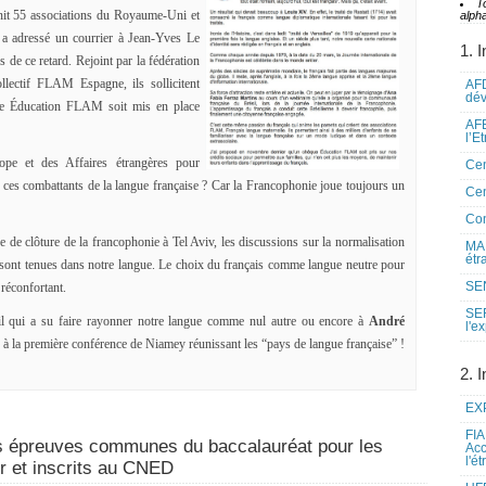
T
it 55 associations du Royaume-Uni et
alpha
 a adressé un courrier à Jean-Yves Le
1. I
 de ce retard. Rejoint par la fédération
ectif FLAM Espagne, ils sollicitent
AFD
dé
ue Éducation FLAM soit mis en place
AFE
l’E
pe et des Affaires étrangères pour
Cen
ces combattants de la langue française ? Car la Francophonie joue toujours un
Cen
Co
 de clôture de la francophonie à Tel Aviv, les discussions sur la normalisation
MAE
étr
se sont tenues dans notre langue. Le choix du français comme langue neutre pour
SEN
 réconfortant.
SE
eil qui a su faire rayonner notre langue comme nul autre ou encore à
André
l'e
à la première conférence de Niamey réunissant les “pays de langue française” !
2. I
EXP
FIA
es épreuves communes du baccalauréat pour les
Acc
l'é
er et inscrits au CNED