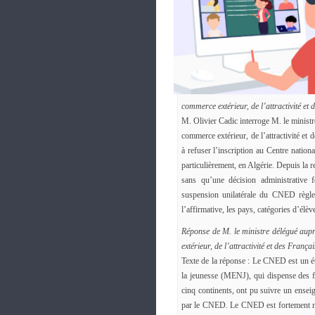
commerce extérieur, de l’attractivité et
M. Olivier Cadic interroge M. le ministr
commerce extérieur, de l’attractivité et 
à refuser l’inscription au Centre nati
particulièrement, en Algérie. Depuis la 
sans qu’une décision administrative
suspension unilatérale du CNED règlem
l’affirmative, les pays, catégories d’élè
Réponse de M. le ministre délégué aupr
extérieur, de l’attractivité et des Franç
Texte de la réponse : Le CNED est un éta
la jeunesse (MENJ), qui dispense des f
cinq continents, ont pu suivre un enseig
par le CNED. Le CNED est fortement mob