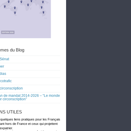
mes du Blog
Sénat
ber
dias
cotrafic
circonscription
an de mandat 2014-2026 – “Le monde
r circonscription”
ENS UTILES
 quelques liens pratiques pour les Français
dant hors de France et ceux qui projettent
expatrier.