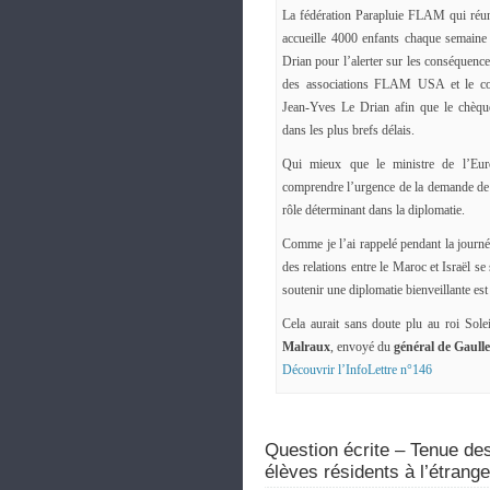
La fédération Parapluie FLAM qui réun
accueille 4000 enfants chaque semaine
Drian pour l’alerter sur les conséquences
des associations FLAM USA et le coll
Jean-Yves Le Drian afin que le chèq
dans les plus brefs délais.
Qui mieux que le ministre de l’Euro
comprendre l’urgence de la demande de 
rôle déterminant dans la diplomatie.
Comme je l’ai rappelé pendant la journée
des relations entre le Maroc et Israël 
soutenir une diplomatie bienveillante est
Cela aurait sans doute plu au roi Sol
Malraux
, envoyé du
général de Gaulle
Découvrir l’InfoLettre n°146
Question écrite – Tenue d
élèves résidents à l’étrang