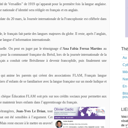
raité de Versailles” de 1919 qu’apparait pour la première fois la langue anglaise.
te nationale d’identité sera rédigée en français et en anglais.
te du 20 mars, la Journée internationale de la Francophonie est célébrée dans
 le français fait partie des langues majeures du globe. Il reste, après l’anglais,
me langue d’information internationale.
Thè
actuelle. On peut en juger par le témoignage d’
Ana Fabia Ferraz Martins
au
pour la communauté française du Brésil, lors de la journée internationale de la
Au 
çais a conduit cette Brésilienne à devenir francophile, puis finalement une
Cy
Mé
 qui anime les parents qui créent des associations FLAM, Français langue
Nar
lliers d’enfants de se familiariser avec la langue française sur un mode ludique et
En 
Bil
 chèque Éducation FLAM soit pris sur nos crédits sociaux pour permettre aux
pou
e maintenir leurs enfants dans l’apprentissage du français.
LI
 étrangères,
Jean-Yves Le Drian
, tout
Voici
 ont été sensibles à l’argument. Cet
rési
Mais reste encore à le mettre en œuvre!
de s'