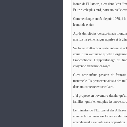
Ironie de l’Histoire, c’est dans ledit “t
Et un siècle plus tard, notre nouvelle car
Comme chaque année depuis 1970, à la da
le monde entier.
Après des siècles de suprématie mondiale,
à la fois la 2ème langue apprise et la 2è
Sa force d’attraction reste entière et 
cours d’un webinaire qu’elle a organisé 
Francophonie. L’apprentissage du fran
citoyenne française engagée.
C’est cette même passion du français
maternelle. Ils permettent ainsi à des mi
dans un contexte extrascolaire.
J’ai proposé en novembre dernier qu’un
familles, qui n’en ont plus les moyens, d
Le ministre de l’Europe et des Affaires
comme la commission Finances du Sénat
amendement a été voté sans opposition. 