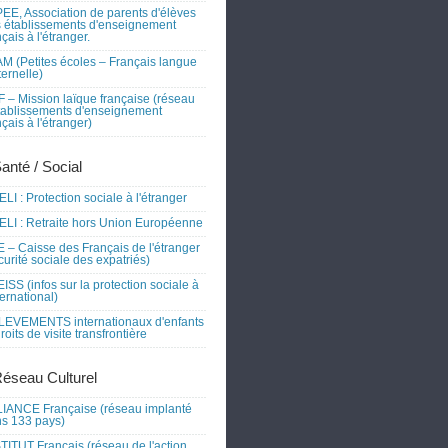
EE, Association de parents d'élèves
 établissements d'enseignement
nçais à l'étranger.
M (Petites écoles – Français langue
ernelle)
 – Mission laïque française (réseau
tablissements d'enseignement
nçais à l'étranger)
Santé / Social
LI : Protection sociale à l'étranger
LI : Retraite hors Union Européenne
 – Caisse des Français de l'étranger
curité sociale des expatriés)
ISS (infos sur la protection sociale à
nternational)
EVEMENTS internationaux d'enfants
droits de visite transfrontière
Réseau Culturel
IANCE Française (réseau implanté
s 133 pays)
TITUT Français (réseau de l'action