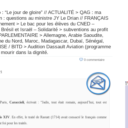
: “Le jour de gloire” // ACTUALITÉ > QAG : ma
an : questions au ministre JY Le Drian // FRANÇAIS
ment > Le bac pour les élèves du CNED –
résil et Israël – Solidarité > subventions au profit
PARLEMENTAIRE > Allemagne, Arabie Saoudite,
ne du Nord, Maroc, Madagascar, Dubaï, Sénégal,
SE / BITD > Audition Dassault Aviation (programme
mourir dans la dignité.
0 commentaire
21
 Paris,
Caraccioli
, écrivait : “Jadis, tout était romain, aujourd’hui, tout est
is XIV
. En effet, le traité de Rastatt (1714) avait consacré le français comme
 foi pour les traités.