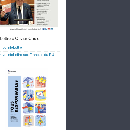
Lettre d’Olivier Cadic :
hive InfoLettre
hive InfoLettre aux Français du RU