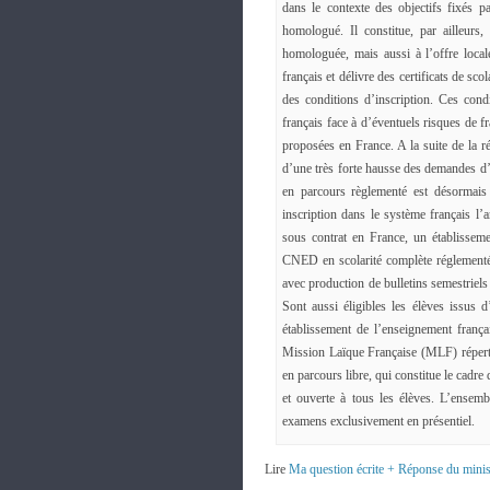
dans le contexte des objectifs fixés p
homologué. Il constitue, par ailleurs
homologuée, mais aussi à l’offre loca
français et délivre des certificats de 
des conditions d’inscription. Ces condi
français face à d’éventuels risques de f
proposées en France. A la suite de la 
d’une très forte hausse des demandes d’
en parcours règlementé est désormais o
inscription dans le système français 
sous contrat en France, un établissem
CNED en scolarité complète réglementée
avec production de bulletins semestriel
Sont aussi éligibles les élèves issus 
établissement de l’enseignement frança
Mission Laïque Française (MLF) répertor
en parcours libre, qui constitue le cadre
et ouverte à tous les élèves. L’ensemb
examens exclusivement en présentiel.
Lire
Ma question écrite + Réponse du minis