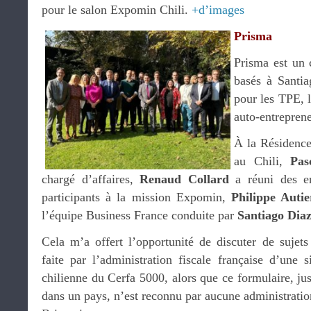
pour le salon Expomin Chili.
+d’images
Prisma
Prisma est un 
basés à Santia
pour les TPE, l
auto-entreprene
À la Résidence
au Chili,
Pas
chargé d’affaires,
Renaud Collard
a réuni des en
participants à la mission Expomin,
Philippe Autie
l’équipe Business France conduite par
Santiago Dia
Cela m’a offert l’opportunité de discuter de sujet
faite par l’administration fiscale française d’une s
chilienne du Cerfa 5000, alors que ce formulaire, just
dans un pays, n’est reconnu par aucune administration