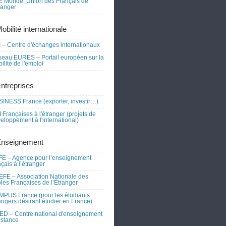
 Monde, Union des Français de
tranger
obilité internationale
 – Centre d'échanges internationaux
eau EURES – Portail européen sur la
ilité de l'emploi
Entreprises
INESS France (exporter, investir…)
 Françaises à l'étranger (projets de
eloppement à l'international)
Enseignement
E – Agence pour l’enseignement
nçais à l’étranger
FE – Association Nationale des
les Françaises de l’Étranger
PUS France (pour les étudiants
angers désirant étudier en France)
D – Centre national d'enseignement
istance