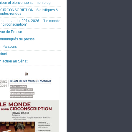
jour et bienvenue sur mon blog
CIRCONSCRIPTION : Statistiques &
mptes-rendus
an de mandat 2014-2026 – “Le monde
r circonscription”
ue de Presse
mmuniqués de presse
 Parcours
tact
 action au Sénat