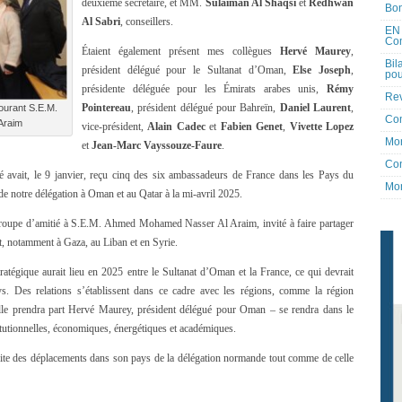
deuxième secrétaire, et MM.
Sulaiman Al Shaqsi
et
Redhwan
Bon
Al Sabri
, conseillers.
EN 
Co
Étaient également présent mes collègues
Hervé Maurey
,
Bil
président délégué pour le Sultanat d’Oman,
Else Joseph
,
pou
présidente déléguée pour les Émirats arabes unis,
Rémy
Rev
Pointereau
, président délégué pour Bahreïn,
Daniel Laurent
,
ourant S.E.M.
Co
Araim
vice-président,
Alain Cadec
et
Fabien Genet
,
Vivette Lopez
Mon
et
Jean-Marc Vayssouze-Faure
.
Con
é avait, le 9 janvier, reçu cinq des six ambassadeurs de France dans les Pays du
Mon
de notre délégation à Oman et au Qatar à la mi-avril 2025.
e groupe d’amitié à S.E.M. Ahmed Mohamed Nasser Al Araim, invité à faire partager
t, notamment à Gaza, au Liban et en Syrie.
atégique aurait lieu en 2025 entre le Sultanat d’Oman et la France, ce qui devrait
ys. Des relations s’établissent dans ce cadre avec les régions, comme la région
lle prendra part Hervé Maurey, président délégué pour Oman – se rendra dans le
titutionnelles, économiques, énergétiques et académiques.
ussite des déplacements dans son pays de la délégation normande tout comme de celle