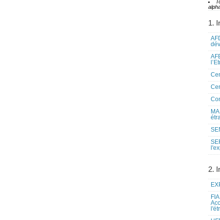
T
alpha
1. I
AFD
dé
AFE
l’E
Cen
Cen
Co
MAE
étr
SEN
SE
l'e
2. I
EXP
FIA
Acc
l'é