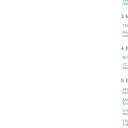
UFE
l'é
3. M
CEI
Rés
mob
4. 
BUS
CCI
dév
5. 
AEF
fra
ANE
Éco
CAM
étr
CNE
à d