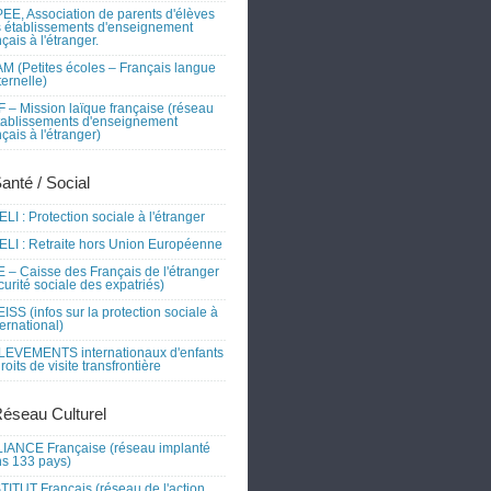
EE, Association de parents d'élèves
 établissements d'enseignement
nçais à l'étranger.
M (Petites écoles – Français langue
ernelle)
 – Mission laïque française (réseau
tablissements d'enseignement
nçais à l'étranger)
Santé / Social
LI : Protection sociale à l'étranger
LI : Retraite hors Union Européenne
 – Caisse des Français de l'étranger
curité sociale des expatriés)
ISS (infos sur la protection sociale à
nternational)
EVEMENTS internationaux d'enfants
droits de visite transfrontière
Réseau Culturel
IANCE Française (réseau implanté
s 133 pays)
TITUT Français (réseau de l'action