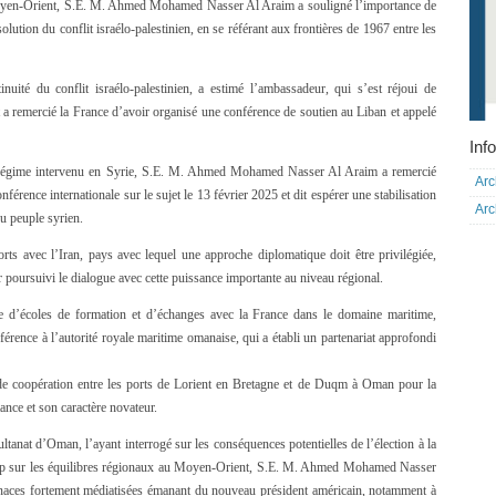
Moyen-Orient, S.E. M. Ahmed Mohamed Nasser Al Araim a souligné l’importance de
solution du conflit israélo-palestinien, en se référant aux frontières de 1967 entre les
inuité du conflit israélo-palestinien, a estimé l’ambassadeur, qui s’est réjoui de
et a remercié la France d’avoir organisé une conférence de soutien au Liban et appelé
Info
e régime intervenu en Syrie, S.E. M. Ahmed Mohamed Nasser Al Araim a remercié
Arc
férence internationale sur le sujet le 13 février 2025 et dit espérer une stabilisation
Arc
du peuple syrien.
rts avec l’Iran, pays avec lequel une approche diplomatique doit être privilégiée,
r poursuivi le dialogue avec cette puissance importante au niveau régional.
ce d’écoles de formation et d’échanges avec la France dans le domaine maritime,
érence à l’autorité royale maritime omanaise, qui a établi un partenariat approfondi
de coopération entre les ports de Lorient en Bretagne et de Duqm à Oman pour la
tance et son caractère novateur.
tanat d’Oman, l’ayant interrogé sur les conséquences potentielles de l’élection à la
mp sur les équilibres régionaux au Moyen-Orient, S.E. M. Ahmed Mohamed Nasser
menaces fortement médiatisées émanant du nouveau président américain, notamment à