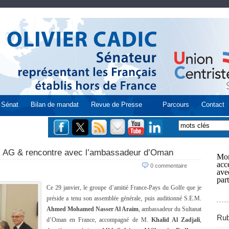
Sénat
Bilan de mandat
Revue de Presse
Parcours
Contact
: AG & rencontre avec l’ambassadeur d’Oman
Mon
acce
0 commentaire
ave
part
Ce 29 janvier, le groupe d’amitié France-Pays du Golfe que je
préside a tenu son assemblée générale, puis auditionné S.E.M.
Ahmed Mohamed Nasser Al Araim
, ambassadeur du Sultanat
Rub
d’Oman en France, accompagné de M.
Khalid Al Zadjali
,