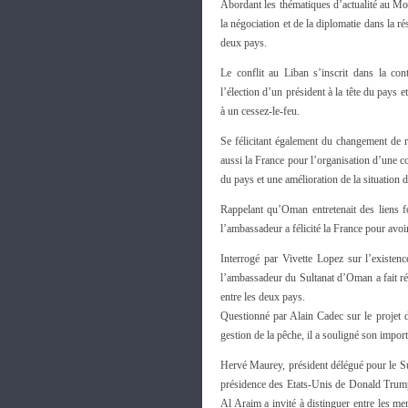
Abordant les thématiques d’actualité au 
la négociation et de la diplomatie dans la ré
deux pays.
Le conflit au Liban s’inscrit dans la cont
l’élection d’un président à la tête du pays 
à un cessez-le-feu.
Se félicitant également du changement d
aussi la France pour l’organisation d’une con
du pays et une amélioration de la situation 
Rappelant qu’Oman entretenait des liens fo
l’ambassadeur a félicité la France pour avoi
Interrogé par Vivette Lopez sur l’existen
l’ambassadeur du Sultanat d’Oman a fait réf
entre les deux pays.
Questionné par Alain Cadec sur le projet 
gestion de la pêche, il a souligné son impor
Hervé Maurey, président délégué pour le Sul
présidence des Etats-Unis de Donald Tru
Al Araim a invité à distinguer entre les 