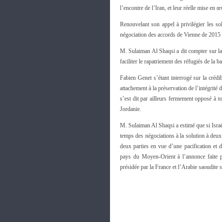
l’encontre de l’Iran, et leur réelle mise en 
Renouvelant son appel à privilégier les so
négociation des accords de Vienne de 2015 s
M. Sulaiman Al Shaqsi a dit compter sur la 
faciliter le rapatriement des réfugiés de la b
Fabien Genet s’étant interrogé sur la cré
attachement à la préservation de l’intégrité 
s’est dit par ailleurs fermement opposé à 
Jordanie.
M. Sulaiman Al Shaqsi a estimé que si Israë
temps des négociations à la solution à deux É
deux parties en vue d’une pacification et 
pays du Moyen-Orient à l’annonce faite p
présidée par la France et l’Arabie saoudite 