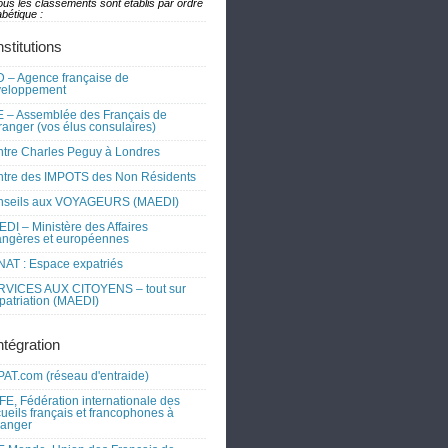
ous les classements sont établis par ordre
bétique :
nstitutions
 – Agence française de
veloppement
 – Assemblée des Français de
tranger (vos élus consulaires)
tre Charles Peguy à Londres
tre des IMPOTS des Non Résidents
nseils aux VOYAGEURS (MAEDI)
DI – Ministère des Affaires
angères et européennes
AT : Espace expatriés
RVICES AUX CITOYENS – tout sur
xpatriation (MAEDI)
ntégration
AT.com (réseau d'entraide)
FE, Fédération internationale des
ueils français et francophones à
tranger