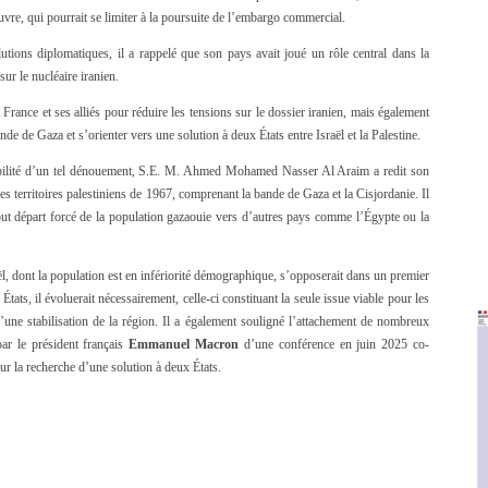
œuvre, qui pourrait se limiter à la poursuite de l’embargo commercial.
lutions diplomatiques, il a rappelé que son pays avait joué un rôle central dans la
ur le nucléaire iranien.
France et ses alliés pour réduire les tensions sur le dossier iranien, mais également
ande de Gaza et s’orienter vers une solution à deux États entre Israël et la Palestine.
dibilité d’un tel dénouement, S.E. M. Ahmed Mohamed Nasser Al Araim a redit son
des territoires palestiniens de 1967, comprenant la bande de Gaza et la Cisjordanie. Il
tout départ forcé de la population gazaouie vers d’autres pays comme l’Égypte ou la
l, dont la population est en infériorité démographique, s’opposerait dans un premier
tats, il évoluerait nécessairement, celle-ci constituant la seule issue viable pour les
d’une stabilisation de la région. Il a également souligné l’attachement de nombreux
ar le président français
Emmanuel Macron
d’une conférence en juin 2025 co-
sur la recherche d’une solution à deux États.