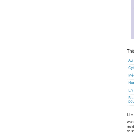
Thè
Au 
Cy
Mé
Nar
En 
Bil
pou
LI
Voici
rési
de s'