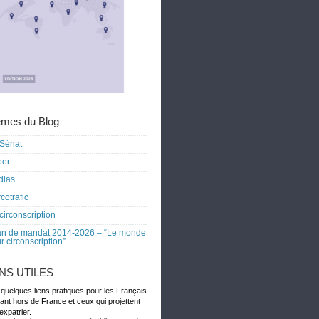
mes du Blog
Sénat
ber
dias
cotrafic
circonscription
an de mandat 2014-2026 – “Le monde
r circonscription”
ENS UTILES
 quelques liens pratiques pour les Français
dant hors de France et ceux qui projettent
expatrier.