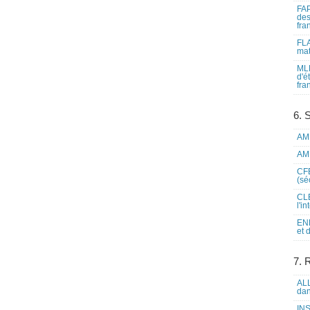
FAP
des
fra
FLA
mat
MLF
d'é
fra
6. 
AME
AME
CFE
(sé
CLE
l'i
ENL
et 
7. 
ALL
dan
INS