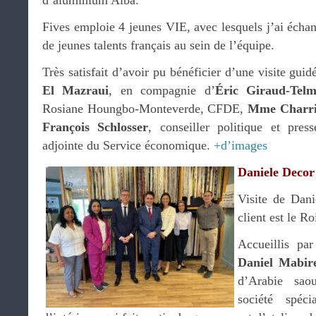
d’aluminium Alba.
Fives emploie 4 jeunes VIE, avec lesquels j’ai échan
de jeunes talents français au sein de l’équipe.
Très satisfait d’avoir pu bénéficier d’une visite guid
El Mazraui
, en compagnie d’
Éric Giraud-Telm
Rosiane Houngbo-Monteverde, CFDE,
Mme Charri
François Schlosser
, conseiller politique et pres
adjointe du Service économique.
+d’images
Daniele Decor
Visite de Dani
client est le Ro
Accueillis pa
Daniel Mabir
d’Arabie saou
société spéci