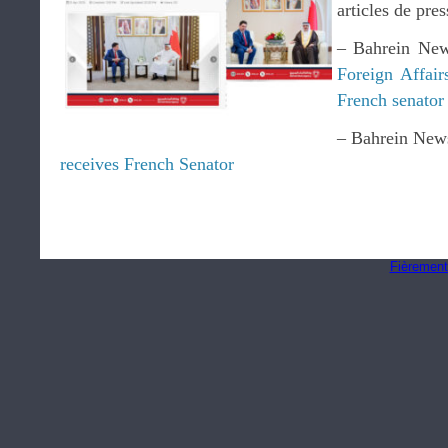
articles de pres
– Bahrein New
Foreign Affair
French senator
– Bahrein News
receives French Senator
Fièrement