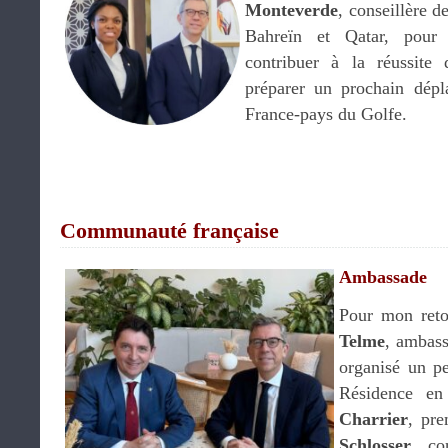
Monteverde
, conseillère d
Bahreïn et Qatar, pour 
contribuer à la réussite
préparer un prochain dép
France-pays du Golfe.
.
.
Communauté française
Ambassade
Pour mon ret
Telme
, ambass
organisé un pe
Résidence e
Charrier
, pre
Schlosser
, co