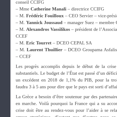
conseil CCIFG
– Mme
Catherine Manali
– directrice CCIFG
– M.
Frédéric Fouilloux
– CEO Servier – vice-prés
– M.
Yannick Joussaud
– manager Suez – membre 
– M.
Alexandros Vassilikos
– président de l’Associa
CCEF
– M.
Eric Tourret
– DCEO CEPAL SA
– M.
Laurent Thuillier
– DCEO Groupama Asfalisti
– CCEF
Les progrès accomplis depuis le début de la crise
substantiels. Le budget de l’État est passé d’un défi
un excédent en 2018 de 1,1% du PIB, pour la troi
faudra 3 à 5 ans pour dire que le pays est sorti d’affai
La Grèce a besoin d’être soutenue par des partenaire
en marche. Voilà pourquoi la France qui a su acco
crise doit être au rendez-vous pour l’aider à se rela