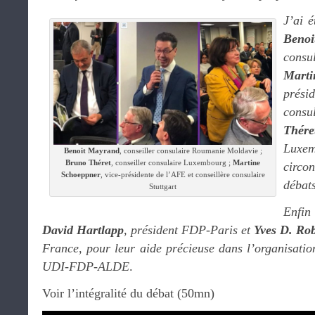
J’ai 
Beno
consu
Mar
prési
cons
Thére
Luxem
Benoit Mayrand
, conseiller consulaire Roumanie Moldavie ;
Bruno Théret
, conseiller consulaire Luxembourg ;
Martine
circo
Schoeppner
, vice-présidente de l’AFE et conseillère consulaire
débats
Stuttgart
Enfin
David Hartlapp
, président FDP-Paris et
Yves D. Rob
France, pour leur aide précieuse dans l’organisatio
UDI-FDP-ALDE
.
Voir l’intégralité du débat (50mn)