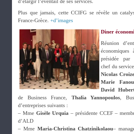
d’élargir l’éventail de ses services.
Plus que jamais, cette CCIFG se révèle un catalyse
France-Grèce.
+d’images
Diner économ
Réunion d’ent
économiques 
présidée pa
chef du servic
Nicolas Croiz
Marie Fanou
David Hubert
de Business France,
Thalia Yannopoulos
, Bus
d’entreprises suivants :
– Mme
Gisèle Urquia
– présidente CCEF – memb
d’ALD
– Mme
Maria-Christina Chatzinikolaou
– manag