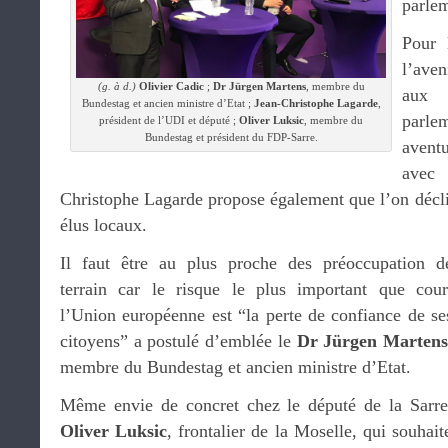
parle
Pour 
l’aven
(g. à d.)
Olivier Cadic
;
Dr Jürgen Martens
, membre du
aux 
Bundestag et ancien ministre d’Etat ;
Jean-Christophe Lagarde
,
parle
président de l’UDI et député ;
Oliver Luksic
, membre du
Bundestag et président du FDP-Sarre.
avent
avec
Christophe Lagarde propose également que l’on décl
élus locaux.
Il faut être au plus proche des préoccupation d
terrain car le risque le plus important que cour
l’Union européenne est “la perte de confiance de se
citoyens” a postulé d’emblée le
Dr Jürgen Marten
membre du Bundestag et ancien ministre d’Etat.
Même envie de concret chez le député de la Sarre
Oliver Luksic
, frontalier de la Moselle, qui souhait