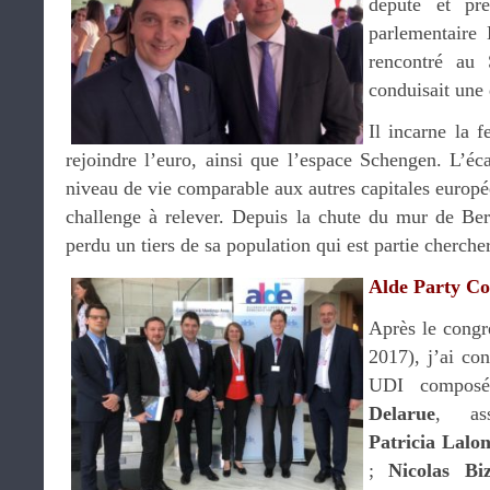
député et pré
parlementaire 
rencontré au 
conduisait une 
Il incarne la 
rejoindre l’euro, ainsi que l’espace Schengen. L’éca
niveau de vie comparable aux autres capitales europée
challenge à relever. Depuis la chute du mur de Ber
perdu un tiers de sa population qui est partie cherche
Alde Party Co
Après le cong
2017), j’ai co
UDI compos
Delarue
, ass
Patricia Lalo
;
Nicolas Biz