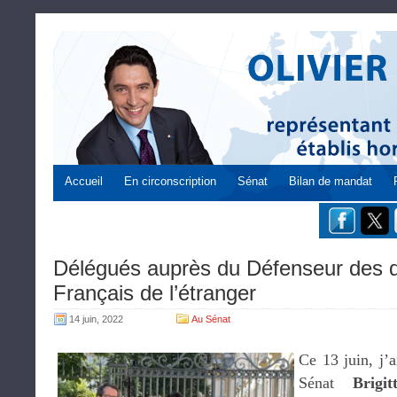
Accueil
En circonscription
Sénat
Bilan de mandat
Délégués auprès du Défenseur des dr
Français de l’étranger
14 juin, 2022
Au Sénat
Ce 13 juin, j’a
Sénat
Brigi