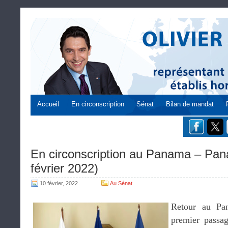
Accueil
En circonscription
Sénat
Bilan de mandat
En circonscription au Panama – Pan
février 2022)
10 février, 2022
Au Sénat
Retour au Pa
premier passa