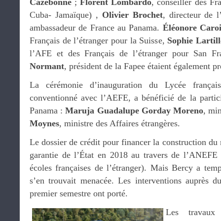
Cazebonne
;
Florent Lombardo
, conseiller des Fr
Cuba- Jamaïque) ,
Olivier Brochet
, directeur de
ambassadeur de France au Panama.
Éléonore Caroi
Français de l’étranger pour la Suisse,
Sophie Lartil
l’AFE et des Français de l’étranger pour San Fr
Normant
, président de la Fapee étaient également pr
La cérémonie d’inauguration du Lycée français
conventionné avec l’AEFE, a bénéficié de la partic
Panama :
Maruja Guadalupe Gorday Moreno
, mi
Moynes
, ministre des Affaires étrangères.
Le dossier de crédit pour financer la construction du 
garantie de l’État en 2018 au travers de l’ANEFE 
écoles françaises de l’étranger). Mais Bercy a temp
s’en trouvait menacée. Les interventions auprès d
premier semestre ont porté.
Les travau