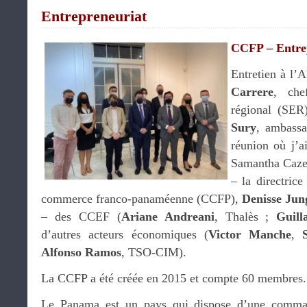
Entrepreneuriat
CCFP – Entrep
Entretien à l’
Carrere
, che
régional (SER
Sury
, ambassa
réunion où j’a
Samantha Caze
– la directric
commerce franco-panaméenne (CCFP),
Denisse Jun
– des CCEF (
Ariane Andreani
, Thalès ;
Guil
d’autres acteurs économiques (
Victor Manche
,
Alfonso Ramos
, TSO-CIM).
La CCFP a été créée en 2015 et compte 60 membres.
Le Panama est un pays qui dispose d’une comman