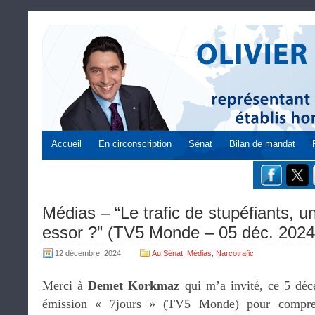
Accueil
En circonscription
Sénat
Bilan de mandat
Médias – “Le trafic de stupéfiants, u
essor ?” (TV5 Monde – 05 déc. 2024
12 décembre, 2024
Au Sénat
,
Médias
,
Narcotrafic
Merci à
Demet Korkmaz
qui m’a invité, ce 5 déc
émission « 7jours » (TV5 Monde) pour compren