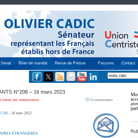
Sénat
Bilan de mandat
Revue de Presse
Parcours
Contact
TS N°208 – 16 mars 2023
Mon
acce
L'hebdo des Indépendants
0 commentaire
ave
part
°208
– 16 mars 2023
Rub
FAIRES ÉTRANGÈRES