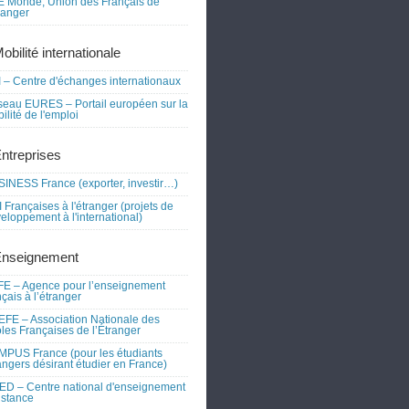
 Monde, Union des Français de
tranger
obilité internationale
 – Centre d'échanges internationaux
eau EURES – Portail européen sur la
ilité de l'emploi
Entreprises
INESS France (exporter, investir…)
 Françaises à l'étranger (projets de
eloppement à l'international)
Enseignement
E – Agence pour l’enseignement
nçais à l’étranger
FE – Association Nationale des
les Françaises de l’Étranger
PUS France (pour les étudiants
angers désirant étudier en France)
D – Centre national d'enseignement
istance