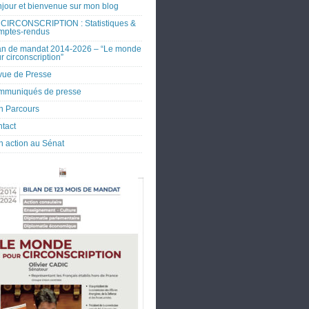
jour et bienvenue sur mon blog
CIRCONSCRIPTION : Statistiques &
mptes-rendus
an de mandat 2014-2026 – “Le monde
r circonscription”
ue de Presse
mmuniqués de presse
 Parcours
tact
 action au Sénat