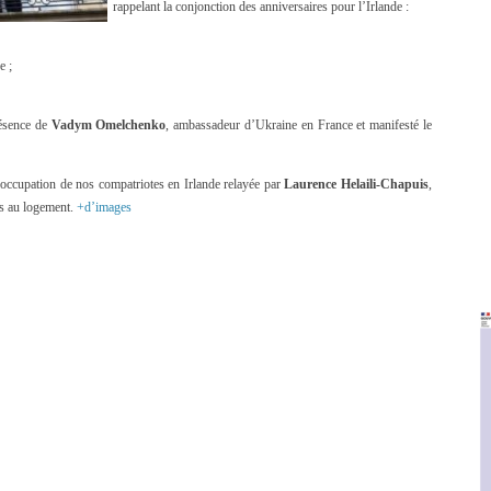
rappelant la conjonction des anniversaires pour l’Irlande :
e ;
résence de
Vadym Omelchenko
, ambassadeur d’Ukraine en France et manifesté le
réoccupation de nos compatriotes en Irlande relayée par
Laurence Helaili-Chapuis
,
cès au logement.
+d’images