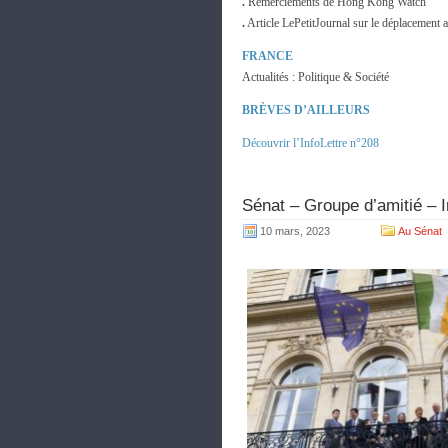
.
Remerciements de Hong Kong Watch
.
Article LePetitJournal sur le déplacemen
FRANCE
Actualités : Politique & Société
BRÈVES D’AILLEURS
Découvrir l’InfoLettre n°208
Sénat – Groupe d’amitié – I
10 mars, 2023
Au Sénat