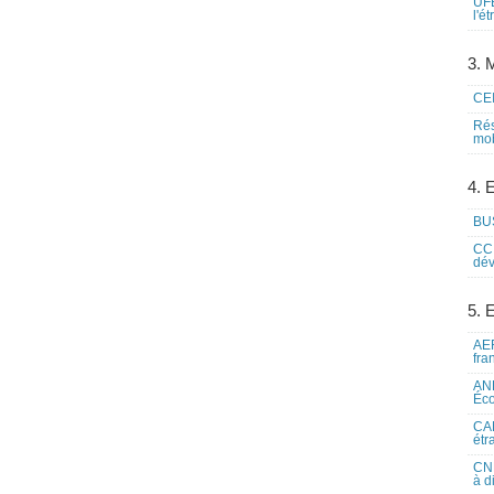
UFE
l'é
3. M
CEI
Rés
mob
4. 
BUS
CCI
dév
5. 
AEF
fra
ANE
Éco
CAM
étr
CNE
à d