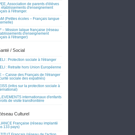
EE, Association de parents d'élèves
 établissements d'enseignement
nçais à l'étranger.
M (Petites écoles – Français langue
ernelle)
 – Mission laïque française (réseau
tablissements d'enseignement
nçais à l'étranger)
Santé / Social
LI : Protection sociale à l'étranger
LI : Retraite hors Union Européenne
 – Caisse des Français de l'étranger
curité sociale des expatriés)
ISS (infos sur la protection sociale à
nternational)
EVEMENTS internationaux d'enfants
droits de visite transfrontière
Réseau Culturel
IANCE Française (réseau implanté
s 133 pays)
TITUT Français (réseau de l'action