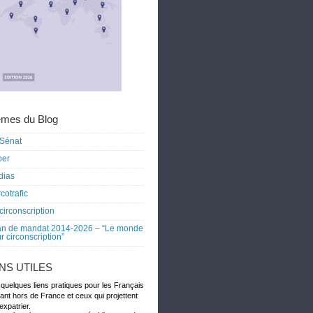
mes du Blog
Sénat
ber
dias
cotrafic
circonscription
an de mandat 2014-2026 – “Le monde
r circonscription”
ENS UTILES
 quelques liens pratiques pour les Français
dant hors de France et ceux qui projettent
expatrier.