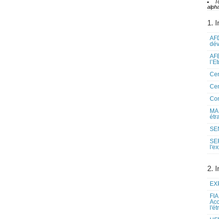
T
alpha
1. I
AFD
dé
AFE
l’E
Cen
Cen
Co
MAE
étr
SEN
SE
l'e
2. I
EXP
FIA
Acc
l'é