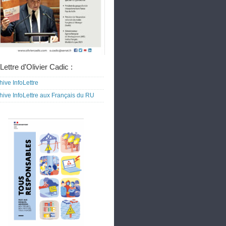
Lettre d’Olivier Cadic :
hive InfoLettre
hive InfoLettre aux Français du RU