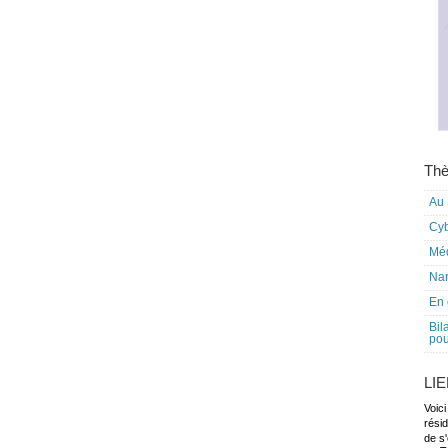
Thè
Au 
Cy
Mé
Nar
En 
Bil
pou
LI
Voici
rési
de s'