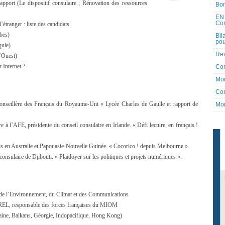
apport (Le dispositif consulaire ; Rénovation des ressources
Bon
EN 
Co
’étranger : liste des candidats.
ïbes)
Bil
pou
quie)
Rev
l’Ouest)
 Internet ?
Co
Mon
Con
seillère des Français du Royaume-Uni « Lycée Charles de Gaulle et rapport de
Mon
’AFE, présidente du conseil consulaire en Irlande. « Défi lecture, en français !
en Australie et Papouasie-Nouvelle Guinée. « Cocorico ! depuis Melbourne ».
ulaire de Djibouti. « Plaidoyer sur les politiques et projets numériques ».
de l’Environnement, du Climat et des Communications
EL, responsable des forces françaises du MIOM
raine, Balkans, Géorgie, Indopacifique, Hong Kong)