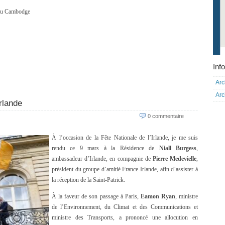
t au Cambodge
Info
Arc
Arc
rlande
0 commentaire
À l’occasion de la Fête Nationale de l’Irlande, je me suis
rendu ce 9 mars à la Résidence de
Niall Burgess
,
ambassadeur d’Irlande, en compagnie de
Pierre Medevielle
,
président du groupe d’amitié France-Irlande, afin d’assister à
la réception de la Saint-Patrick.
À la faveur de son passage à Paris,
Eamon Ryan
, ministre
de l’Environnement, du Climat et des Communications et
ministre des Transports, a prononcé une allocution en