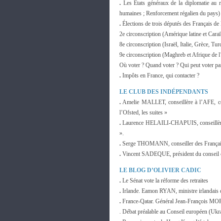
.
Les États généraux de la diplomatie au r
humaines ; Renforcement régalien du pays)
.
Élections de trois députés des Français de l
2e circonscription (Amérique latine et Cara
8e circonscription (Israël, Italie, Grèce, Tur
9e circonscription (Maghreb et Afrique de 
Où voter ? Quand voter ? Qui peut voter par
.
Impôts en France, qui contacter ?
LE CLUB DES INDÉPENDANTS
.
Amelie MALLET, conseillère à l’AFE, con
l’Ofsted, les suites »
.
Laurence HELAILI-CHAPUIS, conseillère à l
».
.
Serge THOMANN, conseiller des Français 
.
Vincent SADEQUE, président du conseil cons
LE BLOG D’OLIVIER CADIC
.
Le Sénat vote la réforme des retraites
.
Irlande. Eamon RYAN, ministre irlandais 
.
France-Qatar. Général Jean-François MOR
. Débat préalable au Conseil européen (Uk