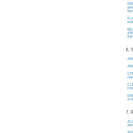
FAP
des
fra
FLA
mat
MLF
d'é
fra
6. 
AME
AME
CFE
(sé
CLE
l'i
ENL
et 
7. 
ALL
dan
INS