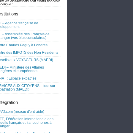
ous les classements sont établis par ordre
bétique :
nstitutions
 – Agence française de
veloppement
 – Assemblée des Français de
tranger (vos élus consulaires)
tre Charles Peguy à Londres
tre des IMPOTS des Non Résidents
nseils aux VOYAGEURS (MAEDI)
DI – Ministère des Affaires
angères et européennes
AT : Espace expatriés
RVICES AUX CITOYENS – tout sur
xpatriation (MAEDI)
ntégration
AT.com (réseau d'entraide)
FE, Fédération internationale des
ueils français et francophones à
tranger