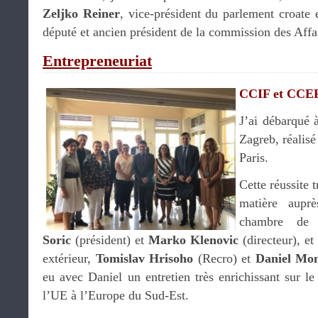
Zeljko Reiner
, vice-président du parlement croate
député et ancien président de la commission des Aff
Entrepreneuriat
CCIF et CCE
J’ai débarqué 
Zagreb, réalis
Paris.
Cette réussite 
matière aupr
chambre de
Soric
(président) et
Marko Klenovic
(directeur), e
extérieur,
Tomislav Hrisoho
(Recro) et
Daniel Mo
eu avec Daniel un entretien très enrichissant sur l
l’UE à l’Europe du Sud-Est.