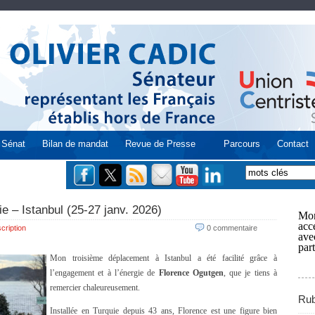
Sénat
Bilan de mandat
Revue de Presse
Parcours
Contact
ie – Istanbul (25-27 janv. 2026)
Mon
acce
cription
0 commentaire
ave
part
Mon troisième déplacement à Istanbul a été facilité grâce à
l’engagement et à l’énergie de
Florence Ogutgen
, que je tiens à
remercier chaleureusement.
Rub
Installée en Turquie depuis 43 ans, Florence est une figure bien