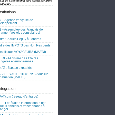
ous les classements sont établis par ordre
bétique :
nstitutions
 – Agence française de
veloppement
 – Assemblée des Français de
tranger (vos élus consulaires)
tre Charles Peguy à Londres
tre des IMPOTS des Non Résidents
nseils aux VOYAGEURS (MAEDI)
DI – Ministère des Affaires
angères et européennes
AT : Espace expatriés
RVICES AUX CITOYENS – tout sur
xpatriation (MAEDI)
ntégration
AT.com (réseau d'entraide)
FE, Fédération internationale des
ueils français et francophones à
tranger