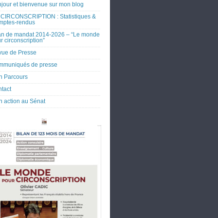
jour et bienvenue sur mon blog
CIRCONSCRIPTION : Statistiques &
mptes-rendus
an de mandat 2014-2026 – “Le monde
r circonscription”
ue de Presse
mmuniqués de presse
 Parcours
tact
 action au Sénat