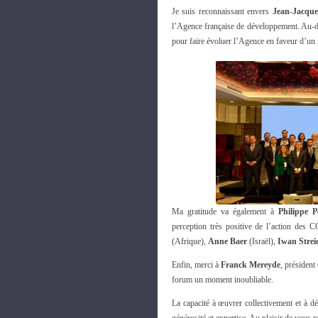
Je suis reconnaissant envers
Jean-Jacque
l’Agence française de développement. Au-de
pour faire évoluer l’Agence en faveur d’un m
Ma gratitude va également à
Philippe 
perception très positive de l’action des 
(Afrique),
Anne Baer
(Israël),
Iwan Strei
Enfin, merci à
Franck Mereyde
, président
forum un moment inoubliable.
La capacité à œuvrer collectivement et à dé