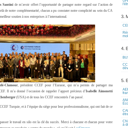
UFE
l'é
s Santini
de m’avoir offert l’opportunité de partager notre regard sur l’action de
là de notre complémentarité, chacun a pu constater notre complicité au sein du CA
3. M
eilleur soutien à nos entreprises à l’international.
CEI
Rés
mob
4. 
BUS
CCI
dév
5. 
Pelé-Clamour
, président CCEF pour l’Eurasie, qui m’a permis de partager ma
AEF
CCEF. Il m’a donné l’occasion de rappeler l’apport précieux d’
Isabelle Aimonetti
fra
chenberger
(USA) et de tous les CCEF rencontrés l’an passé.
ANE
Éco
 CCEF Turquie, et à l’équipe du siège pour leur professionnalisme, qui ont fait de ce
CAM
étr
CNE
passer le travail en silo est la clé du succès. Merci à chacune et chacun pour votre
à d