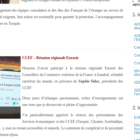
migrants et réfugiés tentant de rejoindre l’Union européenne.
T
alpha
ement des équipes consulaires et des élus des Français de l’étranger au service de
1. I
 exigeant, leur action est essentielle pour garantir la protection, l’accompagnement
se en Turquie.
AFD
dé
AFE
l’E
Cen
Cen
CCEF – Réunion régionale Eurasie
Co
Heureux d’avoir participé à la réunion régionale Eurasie des
MAE
Conseillers du Commerce extérieur de la France à Istanbul, véritable
étr
carrefour du monde, en présence de
Sophie Sidos
, présidente des
SEN
CCEF.
SE
l'e
Deux jours d’échanges passionnants, riches d’enseignements sur
une zone que je découvrais et pleine d’opportunités.
2. I
J’ai particulièrement apprécié le sérieux des présentations des
EXP
Services économiques et des CCEF (Turquie, Ukraine, Azerbaïdjan,
FIA
 tout en restant accessibles et naturels. Le sentiment de complicité et de proximité
Acc
l'é
ément réjoui.