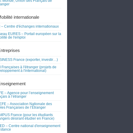
 Monde, Union des Français de
tranger
obilité internationale
 – Centre d'échanges internationaux
eau EURES – Portail européen sur la
ilité de l'emploi
Entreprises
INESS France (exporter, investir…)
 Françaises à l'étranger (projets de
eloppement à l'international)
Enseignement
E – Agence pour l’enseignement
nçais à l’étranger
FE – Association Nationale des
les Françaises de l’Étranger
PUS France (pour les étudiants
angers désirant étudier en France)
D – Centre national d'enseignement
istance