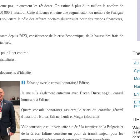
ncerne pas uniquement les résidents. On estime à plus d’un million le nombre de
00 000 à Istanbul. Cette affluence entraîne une augmentation du nombre de Français
i sollicitent le pôle des affaires sociales du consulat pour des raisons financières,
tante depuis 2023, conséquence de la crise économique, de la hausse des frais de
at turc.
pour lutter contre :
Thè
afamiliales,
Au 
Cy
x documents d’identité.
Mé
Échange avec le consul honoraire à Edirne
Nar
Je me suis également entretenu avec
Ercan Dursunoglu
, consul
En 
honoraire à Edirne.
Bil
pou
Quatre consuls honoraires assurent le relais du consulat général
d’Istanbul : Bursa, Edirne, Izmir et Mugla (Bodrum).
LI
Ville touristique et universitaire située à la frontière de la Bulgarie et
Voici
rési
de la Grèce, Edirne constitue un point de transit majeur pour les
de s'