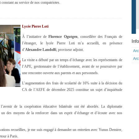
constant au service de nos compatriotes.
Lycée Pierre Loti
À l’initiative de
Florence Ogutgen
, conseillère des Français de
Info
l’étranger, le lycée Pierre Loti m’a accueilli, en présence
d’
Alexandre Landolfi
, proviseur adjoint.
Arc
Arc
La visite a débuté par un temps d’échange avec les représentants de
l’APE, gestionnaire de l’établissement, avant de se poursuivre par
une rencontre ouverte aux parents et aux personnels.
L’augmentation des frais de scolarité de 16% suite à la décision du
CA de l’AEFE de décembre 2025 constitue un sujet d’inquiétude
 l’avenir de la coopération éducative bilatérale ont été abordés. La diplomatie
 un des moyens de la renforcer dans un esprit d’échange et d’écoute avec nos
vations recueillies, je me suis engagé à demander un entretien avec Yunus Demirer,
tour à Paris.