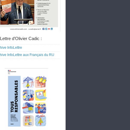
Lettre d’Olivier Cadic :
hive InfoLettre
hive InfoLettre aux Français du RU