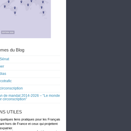
mes du Blog
Sénat
ber
dias
cotrafic
circonscription
an de mandat 2014-2026 – “Le monde
r circonscription”
ENS UTILES
 quelques liens pratiques pour les Français
dant hors de France et ceux qui projettent
expatrier.