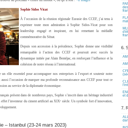
retrouver au prochain « centre du monde », où qu’il soit !
+d’images
FAP
des
Sophie Sidos Vicat
fra
FLA
À l’occasion de la réunion régionale Eurasie des CCEF, j’ai tenu à
mat
exprimer toute mon admiration à Sophie Sidos-Vicat pour son
MLF
leadership engagé et inspirant, en lui remettant la médaille
d'é
fra
commémorative du Sénat.
Depuis son accession à la présidence, Sophie donne une visibilité
6. 
remarquable à l’action des CCEF et poursuit avec succès la
AME
dynamique initiée par Alain Bentéjac, en renforçant l’influence et la
AME
cohésion de notre réseau à l’international.
CFE
un rôle essentiel pour accompagner nos entreprises à l’export et soutenir notre
(sé
ait aussi l’occasion de marquer ma profonde reconnaissance aux CCEF pour tout ce
CLE
l'i
ssion au service de la diplomatie économique.
ENL
français présent dans de nombreux pays, Sophie s’inscrit dans un héritage industriel
et 
n effet l’inventeur du ciment artificiel au XIXᵉ siècle. Un symbole fort d’innovation,
éveloppement.
7. 
ALL
dan
ie – Istanbul (23-24 mars 2023)
INS