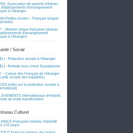
EE, Association de parents d'élèves
 établissements d'enseignement
nçais à l'étranger.
M (Petites écoles – Français langue
ernelle)
 – Mission laïque française (réseau
tablissements d'enseignement
nçais à l'étranger)
Santé / Social
LI : Protection sociale à l'étranger
LI : Retraite hors Union Européenne
 – Caisse des Français de l'étranger
curité sociale des expatriés)
ISS (infos sur la protection sociale à
nternational)
EVEMENTS internationaux d'enfants
droits de visite transfrontière
Réseau Culturel
IANCE Française (réseau implanté
s 133 pays)
TITUT Français (réseau de l'action