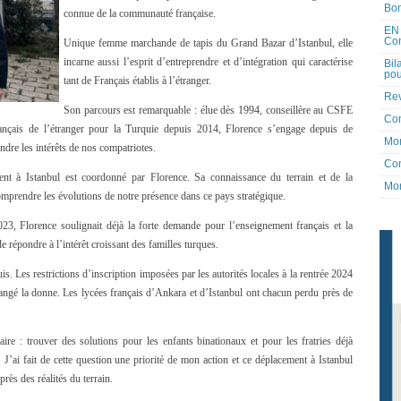
Bon
connue de la communauté française.
EN 
Co
Unique femme marchande de tapis du Grand Bazar d’Istanbul, elle
incarne aussi l’esprit d’entreprendre et d’intégration qui caractérise
Bil
pou
tant de Français établis à l’étranger.
Rev
Son parcours est remarquable : élue dès 1994, conseillère au CSFE
Co
ançais de l’étranger pour la Turquie depuis 2014, Florence s’engage depuis de
Mon
dre les intérêts de nos compatriotes.
Con
nt à Istanbul est coordonné par Florence. Sa connaissance du terrain et de la
Mon
mprendre les évolutions de notre présence dans ce pays stratégique.
3, Florence soulignait déjà la forte demande pour l’enseignement français et la
e répondre à l’intérêt croissant des familles turques.
. Les restrictions d’inscription imposées par les autorités locales à la rentrée 2024
angé la donne. Les lycées français d’Ankara et d’Istanbul ont chacun perdu près de
aire : trouver des solutions pour les enfants binationaux et pour les fratries déjà
 J’ai fait de cette question une priorité de mon action et ce déplacement à Istanbul
rès des réalités du terrain.