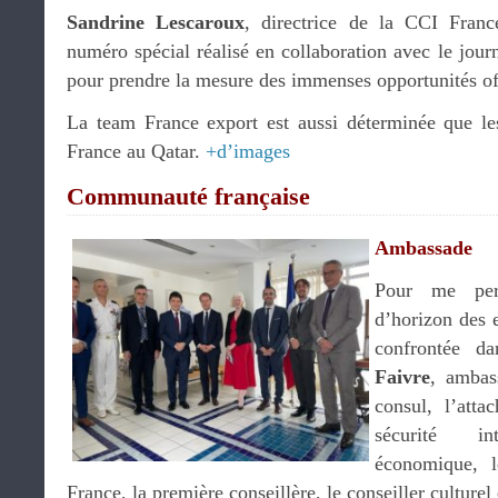
Sandrine Lescaroux
, directrice de la CCI Fran
numéro spécial réalisé en collaboration avec le journ
pour prendre la mesure des immenses opportunités of
La team France export est aussi déterminée que les
France au Qatar.
+d’images
Communauté française
Ambassade
Pour me per
d’horizon des 
confrontée d
Faivre
, ambas
consul, l’atta
sécurité in
économique, l
France, la première conseillère, le conseiller culturel