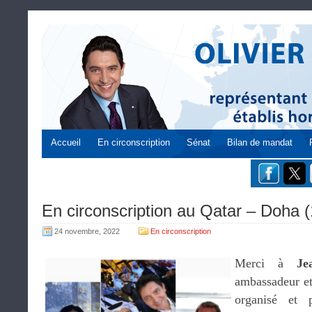
Accueil
En circonscription
Sénat
Bilan de mandat
En circonscription au Qatar – Doha 
24 novembre, 2022
En circonscription
Merci à
Je
ambassadeur et
organisé et 