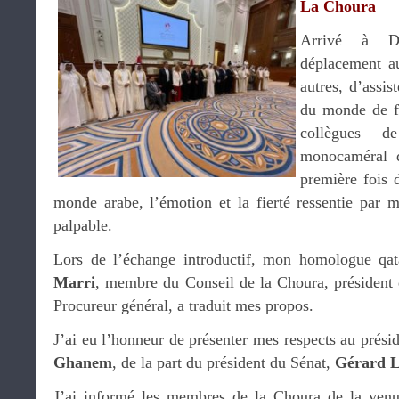
La Choura
Arrivé à D
déplacement au
autres, d’assi
du monde de fo
collègues d
monocaméral d
première fois 
monde arabe, l’émotion et la fierté ressentie par 
palpable.
Lors de l’échange introductif, mon homologue qa
Marri
, membre du Conseil de la Choura, président 
Procureur général, a traduit mes propos.
J’ai eu l’honneur de présenter mes respects au prési
Ghanem
, de la part du président du Sénat,
Gérard L
J’ai informé les membres de la Choura de la venue