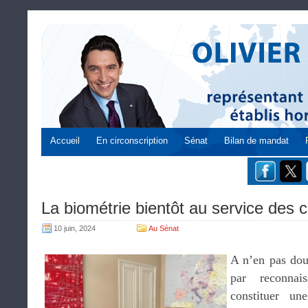
Accueil
En circonscription
Sénat
Bilan de mandat
La biométrie bientôt au service des ce
10 juin, 2024
Au Sénat
A n’en pas dout
par reconnai
constituer un