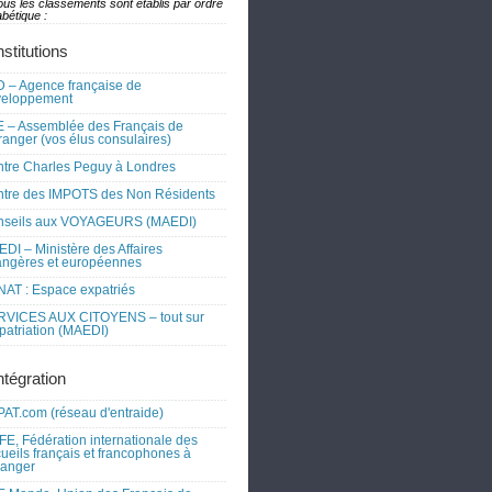
ous les classements sont établis par ordre
bétique :
nstitutions
 – Agence française de
veloppement
 – Assemblée des Français de
tranger (vos élus consulaires)
tre Charles Peguy à Londres
tre des IMPOTS des Non Résidents
nseils aux VOYAGEURS (MAEDI)
DI – Ministère des Affaires
angères et européennes
AT : Espace expatriés
RVICES AUX CITOYENS – tout sur
xpatriation (MAEDI)
ntégration
AT.com (réseau d'entraide)
FE, Fédération internationale des
ueils français et francophones à
tranger