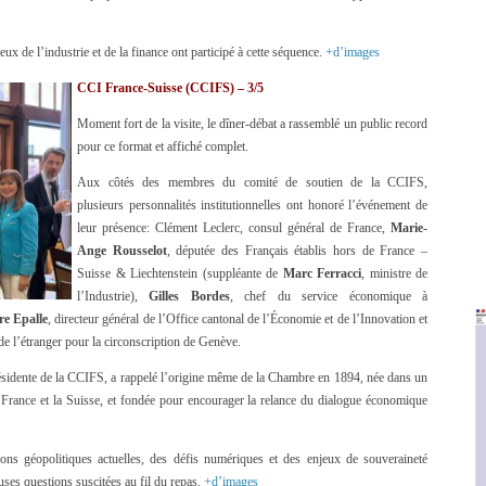
ux de l’industrie et de la finance ont participé à cette séquence.
+d’images
CCI France-Suisse (CCIFS) – 3/5
Moment fort de la visite, le dîner-débat a rassemblé un public record
pour ce format et affiché complet.
Aux côtés des membres du comité de soutien de la CCIFS,
plusieurs personnalités institutionnelles ont honoré l’événement de
leur présence: Clément Leclerc, consul général de France,
Marie-
Ange Rousselot
, députée des Français établis hors de France –
Suisse & Liechtenstein (suppléante de
Marc Ferracci
, ministre de
l’Industrie),
Gilles Bordes
, chef du service économique à
e Epalle
, directeur général de l’Office cantonal de l’Économie et de l’Innovation et
 de l’étranger pour la circonscription de Genève.
ésidente de la CCIFS, a rappelé l’origine même de la Chambre en 1894, née dans un
 France et la Suisse, et fondée pour encourager la relance du dialogue économique
ions géopolitiques actuelles, des défis numériques et des enjeux de souveraineté
es questions suscitées au fil du repas.
+d’images