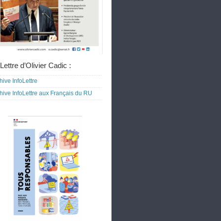
Lettre d’Olivier Cadic :
hive InfoLettre
hive InfoLettre aux Français du RU