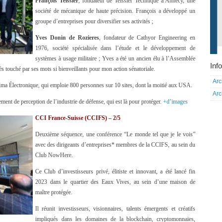
François Teissier
, fondateur de Teissier Technique à Annecy, une
société de mécanique de haute précision. François a développé un
groupe d’entreprises pour diversifier ses activités ;
Yves Donin de Rozieres
, fondateur de Cathyor Engineering en
1976, société spécialisée dans l’étude et le développement de
systèmes à usage militaire ; Yves a été un ancien élu à l’Assemblée
Info
rès touché par ses mots si bienveillants pour mon action sénatoriale.
Arc
Elma Électronique, qui emploie 800 personnes sur 10 sites, dont la moitié aux USA.
Arc
nt de perception de l’industrie de défense, qui est là pour protéger.
+d’images
CCI France-Suisse (CCIFS) – 2/5
Deuxième séquence, une conférence “Le monde tel que je le vois”
avec des dirigeants d’entreprises* membres de la CCIFS, au sein du
Club NowHere.
Ce Club d’investisseurs privé, élitiste et innovant, a été lancé fin
2023 dans le quartier des Eaux Vives, au sein d’une maison de
maître protégée.
Il réunit investisseurs, visionnaires, talents émergents et créatifs
impliqués dans les domaines de la blockchain, cryptomonnaies,