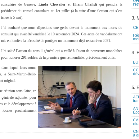
UFE
consulaire de Genève,
Linda Chevalier
et
Ilham Chahdi
qui prendra la
l'é
présidence du conseil consulaire au 1er juillet (à la suite d’une élection qui s’est
tenue le 5 mai).
3. M
J’ai souhaité que nous déposions une gerbe devant le monument aux morts du
CEI
consulat qui avait été vandalisé le 10 septembre 2024. Ces actes de vandalisme ont
Rés
mob
mis en lumière la nécessité de protéger un monument déjà restauré en 2021.
J’ai salué l’action du consul général qui a veillé à l’ajout de nouveaux monolithes
4. 
pour honorer 291 soldats de la première guerre mondiale, précédemment omis.
BUS
e dans lequel leurs noms
CCI
dév
, à Saint-Martin-Belle-
t originel.
5. 
e réunion consulaire, en
AEF
 générale adjointe, pour
fra
res et le développement à
ANE
s locales prochainement
Éco
CAM
étr
CNE
à d