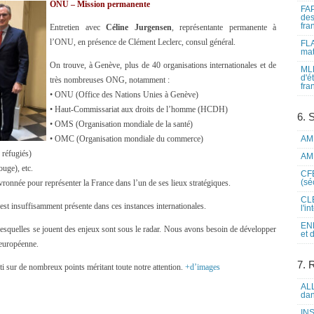
ONU – Mission permanente
FAP
des
fra
Entretien avec
Céline Jurgensen
, représentante permanente à
l’ONU, en présence de Clément Leclerc, consul général.
FLA
mat
On trouve, à Genève, plus de 40 organisations internationales et de
MLF
d'é
très nombreuses ONG, notamment :
fra
• ONU (Office des Nations Unies à Genève)
• Haut-Commissariat aux droits de l’homme (HCDH)
6. 
• OMS (Organisation mondiale de la santé)
• OMC (Organisation mondiale du commerce)
AME
réfugiés)
AME
uge), etc.
CFE
(sé
onnée pour représenter la France dans l’un de ses lieux stratégiques.
CLE
st insuffisamment présente dans ces instances internationales.
l'i
ENL
 lesquelles se jouent des enjeux sont sous le radar. Nous avons besoin de développer
et 
 européenne.
7. 
ti sur de nombreux points méritant toute notre attention.
+d’images
ALL
dan
INS