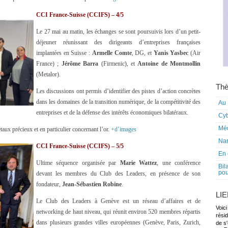
CCI France-Suisse (CCIFS) – 4/5
Le 27 mai au matin, les échanges se sont poursuivis lors d’un petit-
déjeuner réunissant des dirigeants d’entreprises françaises
implantées en Suisse :
Armelle Comte
, DG, et
Yanis Yasbec
(Air
France) ;
Jérôme Barra
(Firmenic), et
Antoine de Montmollin
(Metalor).
Thè
Les discussions ont permis d’identifier des pistes d’action concrètes
dans les domaines de la transition numérique, de la compétitivité des
Au 
entreprises et de la défense des intérêts économiques bilatéraux.
Cy
Mé
taux précieux et en particulier concernant l’or.
+d’images
Nar
CCI France-Suisse (CCIFS) – 5/5
En 
Ultime séquence organisée par
Marie Wattez
, une conférence
Bil
pou
devant les membres du Club des Leaders, en présence de son
fondateur,
Jean-Sébastien Robine
.
LI
Le Club des Leaders à Genève est un réseau d’affaires et de
Voici
networking de haut niveau, qui réunit environ 520 membres répartis
rési
dans plusieurs grandes villes européennes (Genève, Paris, Zurich,
de s'