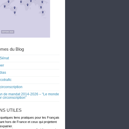
mes du Blog
Sénat
ber
dias
cotrafic
circonscription
an de mandat 2014-2026 – “Le monde
r circonscription”
ENS UTILES
 quelques liens pratiques pour les Français
dant hors de France et ceux qui projettent
expatrier.