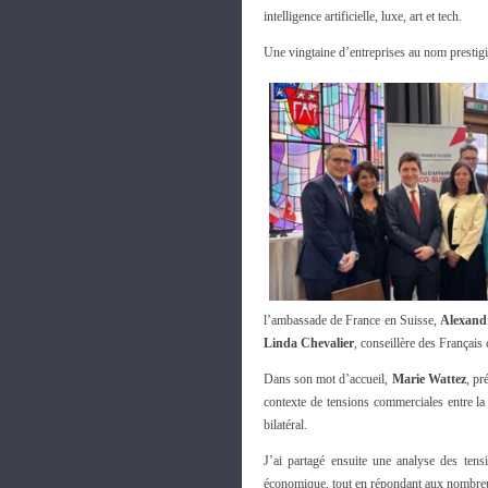
intelligence artificielle, luxe, art et tech.
Une vingtaine d’entreprises au nom prestigie
l’ambassade de France en Suisse,
Alexandr
Linda Chevalier
, conseillère des Français
Dans son mot d’accueil,
Marie Wattez
, pr
contexte de tensions commerciales entre la
bilatéral.
J’ai partagé ensuite une analyse des tens
économique, tout en répondant aux nombreus