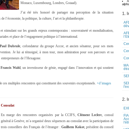
T
Monaco, Luxembourg, Londres, Gstaad).
alpha
J’ai été très honoré de partager ma perception de la situation
1. I
de l’économie, la politique, la culture, l’art et la philanthropie.
AFD
dé
 et stimulant sur les grands enjeux contemporains : souveraineté et mondialisation,
AFE
riales et place de l’engagement politique à l’international.
l’E
Cen
Paul Dubrule
, cofondateur du groupe Accor, et ancien sénateur, pour ses mots
Cen
rvention. Je lui ai témoigné, à mon tour, mon admiration pour son parcours et sa
es entrepreneurs de l’Hexagone.
Co
MAE
,
Francis Wahl
, un investisseur de génie, engagé dans l’innovation et qui soutient
étr
SEN
de ces multiples rencontres qui constituent des souvenirs exceptionnels.
+d’images
SE
l'e
2. I
Consulat
EXP
En marge des rencontres organisées par la CCIFS,
Clément Leclerc
, consul
FIA
Acc
général à Genève, m’a organisé deux séquences au consulat avec la participation de
l'é
trois conseillers des Français de l’étranger :
Guilhem Kokot
, président du conseil