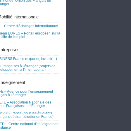
 Monde, Union des Français de
tranger
obilité internationale
 – Centre d'échanges internationaux
eau EURES – Portail européen sur la
ilité de l'emploi
Entreprises
INESS France (exporter, investir…)
 Françaises à l'étranger (projets de
eloppement à l'international)
Enseignement
E – Agence pour l’enseignement
nçais à l’étranger
FE – Association Nationale des
les Françaises de l’Étranger
PUS France (pour les étudiants
angers désirant étudier en France)
D – Centre national d'enseignement
istance