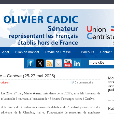
Sénat
Bilan de mandat
Revue de Presse
Parcours
Contact
se – Genève (25-27 mai 2025)
Mon
acce
cription
0 commentaire
ave
part
Les 26 et 27 mai,
Marie Wattez
, présidente de la CCIFS, m’a fait l’honneur de
m’accueillir à nouveau, à l’occasion de 48 heures d’échanges riches à Genève.
À la faveur de 3 conférences suivies de débats et de 2 petits-déjeuners avec des
Rub
adhérents de la Chambre, j’ai eu l’opportunité de rencontrer de nombreux