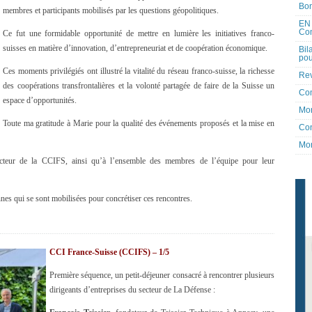
Bon
membres et participants mobilisés par les questions géopolitiques.
EN 
Co
Ce fut une formidable opportunité de mettre en lumière les initiatives franco-
suisses en matière d’innovation, d’entrepreneuriat et de coopération économique.
Bil
pou
Ces moments privilégiés ont illustré la vitalité du réseau franco-suisse, la richesse
Rev
des coopérations transfrontalières et la volonté partagée de faire de la Suisse un
Co
espace d’opportunités.
Mon
Toute ma gratitude à Marie pour la qualité des événements proposés et la mise en
Con
Mon
ecteur de la CCIFS, ainsi qu’à l’ensemble des membres de l’équipe pour leur
nes qui se sont mobilisées pour concrétiser ces rencontres.
CCI France-Suisse (CCIFS) – 1/5
Première séquence, un petit-déjeuner consacré à rencontrer plusieurs
dirigeants d’entreprises du secteur de La Défense :