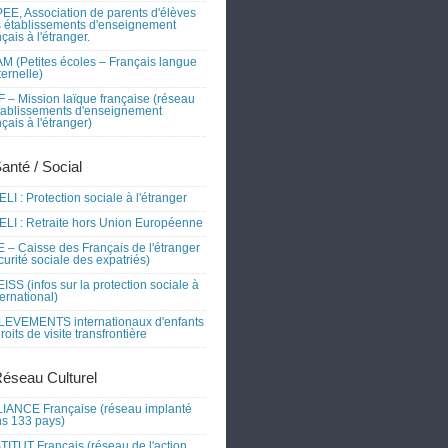
EE, Association de parents d'élèves
 établissements d'enseignement
nçais à l'étranger.
M (Petites écoles – Français langue
ernelle)
 – Mission laïque française (réseau
tablissements d'enseignement
nçais à l'étranger)
Santé / Social
LI : Protection sociale à l'étranger
LI : Retraite hors Union Européenne
 – Caisse des Français de l'étranger
curité sociale des expatriés)
ISS (infos sur la protection sociale à
nternational)
EVEMENTS internationaux d'enfants
droits de visite transfrontière
Réseau Culturel
IANCE Française (réseau implanté
s 133 pays)
TITUT Français (réseau de l'action