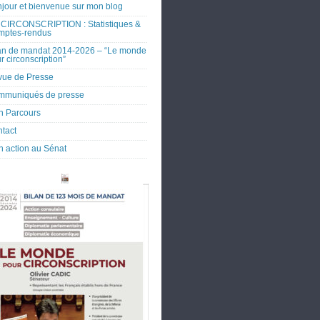
jour et bienvenue sur mon blog
CIRCONSCRIPTION : Statistiques &
mptes-rendus
an de mandat 2014-2026 – “Le monde
r circonscription”
ue de Presse
mmuniqués de presse
 Parcours
tact
 action au Sénat