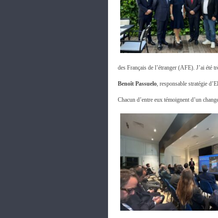
des Français de l’étranger (AFE). J’ai été t
Benoît Passuelo
, responsable stratégie d’
Chacun d’entre eux témoignent d’un changeme