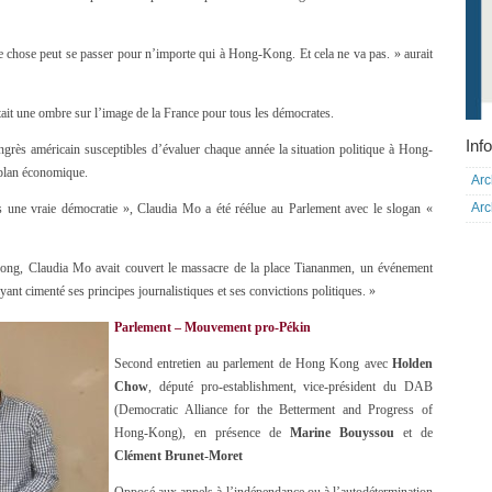
e chose peut se passer pour n’importe qui à Hong-Kong. Et cela ne va pas. » aurait
t une ombre sur l’image de la France pour tous les démocrates.
Info
rès américain susceptibles d’évaluer chaque année la situation politique à Hong-
 plan économique.
Arc
Arc
une vraie démocratie », Claudia Mo a été réélue au Parlement avec le slogan «
ng, Claudia Mo avait couvert le massacre de la place Tiananmen, un événement
yant cimenté ses principes journalistiques et ses convictions politiques. »
Parlement – Mouvement pro-Pékin
Second entretien au parlement de Hong Kong avec
Holden
Chow
, député pro-establishment, vice-président du DAB
(Democratic Alliance for the Betterment and Progress of
Hong-Kong), en présence de
Marine Bouyssou
et de
Clément Brunet-Moret