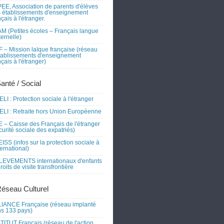
EE, Association de parents d'élèves
 établissements d'enseignement
nçais à l'étranger.
M (Petites écoles – Français langue
ernelle)
 – Mission laïque française (réseau
tablissements d'enseignement
nçais à l'étranger)
Santé / Social
LI : Protection sociale à l'étranger
LI : Retraite hors Union Européenne
 – Caisse des Français de l'étranger
curité sociale des expatriés)
ISS (infos sur la protection sociale à
nternational)
EVEMENTS internationaux d'enfants
droits de visite transfrontière
Réseau Culturel
IANCE Française (réseau implanté
s 133 pays)
TITUT Français (réseau de l'action