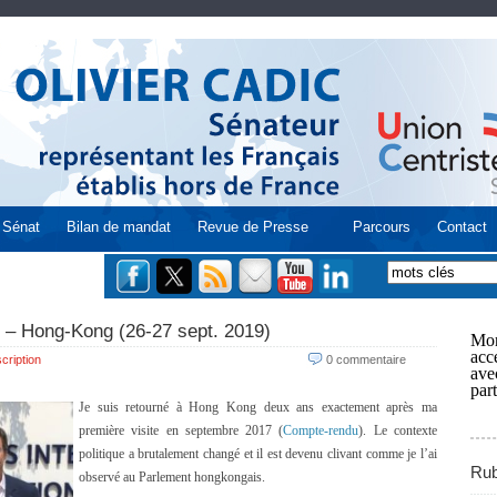
Sénat
Bilan de mandat
Revue de Presse
Parcours
Contact
e – Hong-Kong (26-27 sept. 2019)
Mon
acce
cription
0 commentaire
ave
part
Je suis retourné à Hong Kong deux ans exactement après ma
première visite en septembre 2017 (
Compte-rendu
). Le contexte
politique a brutalement changé et il est devenu clivant comme je l’ai
Rub
observé au Parlement hongkongais.