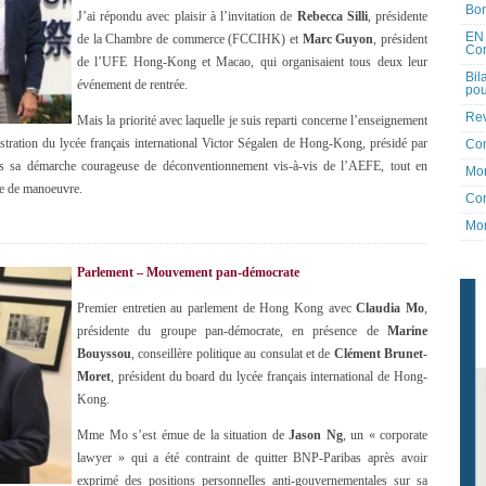
Bon
J’ai répondu avec plaisir à l’invitation de
Rebecca Silli
, présidente
EN 
de la Chambre de commerce (FCCIHK) et
Marc Guyon
, président
Co
de l’UFE Hong-Kong et Macao, qui organisaient tous deux leur
Bil
événement de rentrée.
pou
Rev
Mais la priorité avec laquelle je suis reparti concerne l’enseignement
nistration du lycée français international Victor Ségalen de Hong-Kong, présidé par
Co
ns sa démarche courageuse de déconventionnement vis-à-vis de l’AEFE, tout en
Mon
rge de manoeuvre.
Con
Mon
Parlement – Mouvement pan-démocrate
Premier entretien au parlement de Hong Kong avec
Claudia Mo
,
présidente du groupe pan-démocrate, en présence de
Marine
Bouyssou
, conseillère politique au consulat et de
Clément Brunet-
Moret
, président du board du lycée français international de Hong-
Kong.
Mme Mo s’est émue de la situation de
Jason Ng
, un « corporate
lawyer » qui a été contraint de quitter BNP-Paribas après avoir
exprimé des positions personnelles anti-gouvernementales sur sa