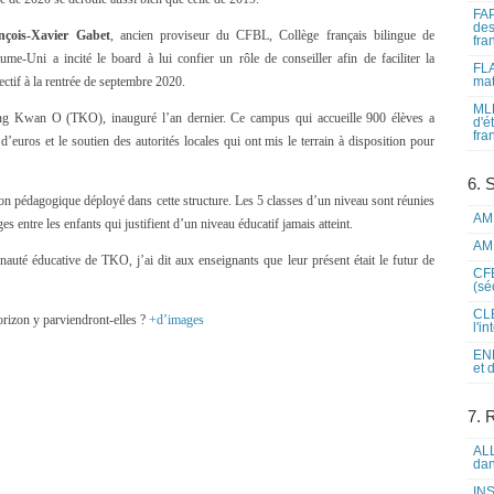
FAP
des
nçois-Xavier Gabet
, ancien proviseur du CFBL, Collège français bilingue de
fra
e-Uni a incité le board à lui confier un rôle de conseiller afin de faciliter la
FLA
fectif à la rentrée de septembre 2020.
mat
MLF
ung Kwan O (TKO), inauguré l’an dernier. Ce campus qui accueille 900 élèves a
d'é
fra
d’euros et le soutien des autorités locales qui ont mis le terrain à disposition pour
6. 
tion pédagogique déployé dans cette structure. Les 5 classes d’un niveau sont réunies
AME
 entre les enfants qui justifient d’un niveau éducatif jamais atteint.
AME
uté éducative de TKO, j’ai dit aux enseignants que leur présent était le futur de
CFE
(sé
CLE
orizon y parviendront-elles ?
+d’images
l'i
ENL
et 
7. 
ALL
dan
INS