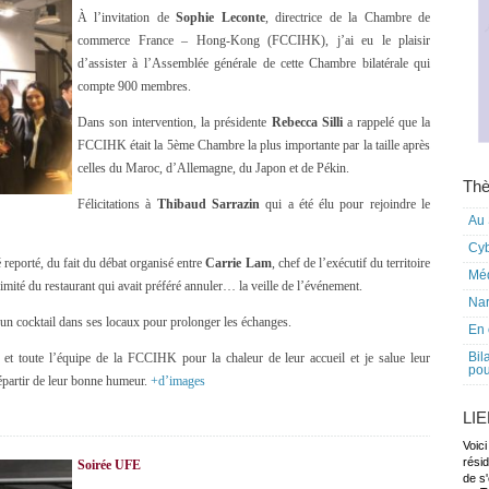
À l’invitation de
Sophie Leconte
, directrice de la Chambre de
commerce France – Hong-Kong (FCCIHK), j’ai eu le plaisir
d’assister à l’Assemblée générale de cette Chambre bilatérale qui
compte 900 membres.
Dans son intervention, la présidente
Rebecca Silli
a rappelé que la
FCCIHK était la 5ème Chambre la plus importante par la taille après
celles du Maroc, d’Allemagne, du Japon et de Pékin.
Thè
Félicitations à
Thibaud Sarrazin
qui a été élu pour rejoindre le
Au 
Cy
 reporté, du fait du débat organisé entre
Carrie Lam
, chef de l’exécutif du territoire
Mé
mité du restaurant qui avait préféré annuler… la veille de l’événement.
Nar
un cocktail dans ses locaux pour prolonger les échanges.
En 
Bil
 et toute l’équipe de la FCCIHK pour la chaleur de leur accueil et je salue leur
pou
départir de leur bonne humeur.
+d’images
LI
Voici
rési
Soirée UFE
de s'