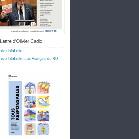
Lettre d’Olivier Cadic :
hive InfoLettre
hive InfoLettre aux Français du RU