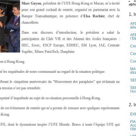
T
Marc Guyon
, président de l’UFE Hong-Kong et Macao, m’a invité
alpha
pour son grand cocktail de rentrée, organisé en partenariat avec la
1. I
Banque Transatlantique, en présence d’
Elsa Rochier
, chef de
chancellerie.
AFD
dé
Dans son discours d’introduction, le président a salué la
AFE
l’E
participation du Club VIE et des Alumni des écoles françaises :
HEC, Essec, ESCP Europe, EDHEC, EM Lyon, IAE, Centrale
Cen
Supélec, Mines ParisTech, Dauphine.
Cen
Co
ment à Hong-Kong.
MAE
é les inquiétudes de notre communauté au regard de la situation politique.
étr
SEN
lébrant le cinquième anniversaire du “Mouvement des parapluies” qui réclamait un
SE
a tension n’est pas retombée.
l'e
exprimé d’inquiétude au sujet de sa situation personnelle à Hong-Kong.
2. I
e de cet événement de rentrée qui m’a permis de renouer avec quelques représentants
EXP
g-Kong.
FIA
UFE, dont le dynamisme inspire l’UFE Monde. Bravo à toute l’équipe UFE qui
Acc
l'é