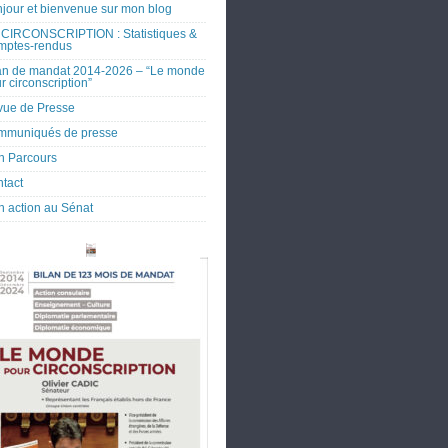
jour et bienvenue sur mon blog
CIRCONSCRIPTION : Statistiques &
mptes-rendus
an de mandat 2014-2026 – “Le monde
r circonscription”
ue de Presse
mmuniqués de presse
 Parcours
tact
 action au Sénat