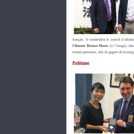
français. Je soutiendrai le conseil d’admi
Clément Brunet-Moret
(à l’image)
, da
restant partenaire, afin de gagner de la ma
Politique