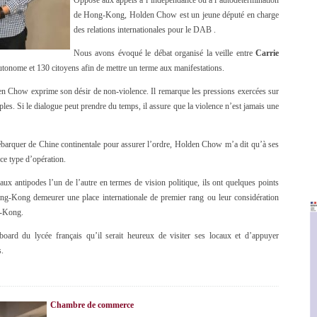
Opposé aux appels à l’indépendance ou à l’autodétermination
de Hong-Kong, Holden Chow est un jeune député en charge
des relations internationales pour le DAB .
Nous avons évoqué le débat organisé la veille entre
Carrie
-autonome et 130 citoyens afin de mettre un terme aux manifestations.
en Chow exprime son désir de non-violence. Il remarque les pressions exercées sur
tiples. Si le dialogue peut prendre du temps, il assure que la violence n’est jamais une
ébarquer de Chine continentale pour assurer l’ordre, Holden Chow m’a dit qu’à ses
 ce type d’opération.
aux antipodes l’un de l’autre en termes de vision politique, ils ont quelques points
-Kong demeurer une place internationale de premier rang ou leur considération
g-Kong.
ard du lycée français qu’il serait heureux de visiter ses locaux et d’appuyer
s.
Chambre de commerce