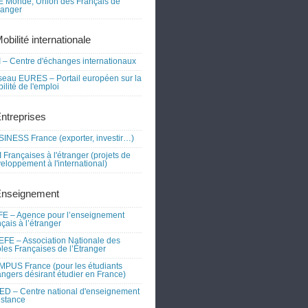
 Monde, Union des Français de
tranger
obilité internationale
 – Centre d'échanges internationaux
eau EURES – Portail européen sur la
ilité de l'emploi
Entreprises
INESS France (exporter, investir…)
 Françaises à l'étranger (projets de
eloppement à l'international)
Enseignement
E – Agence pour l’enseignement
nçais à l’étranger
FE – Association Nationale des
les Françaises de l’Étranger
PUS France (pour les étudiants
angers désirant étudier en France)
D – Centre national d'enseignement
istance