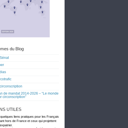
mes du Blog
Sénat
ber
dias
cotrafic
circonscription
an de mandat 2014-2026 – “Le monde
r circonscription”
ENS UTILES
 quelques liens pratiques pour les Français
dant hors de France et ceux qui projettent
expatrier.