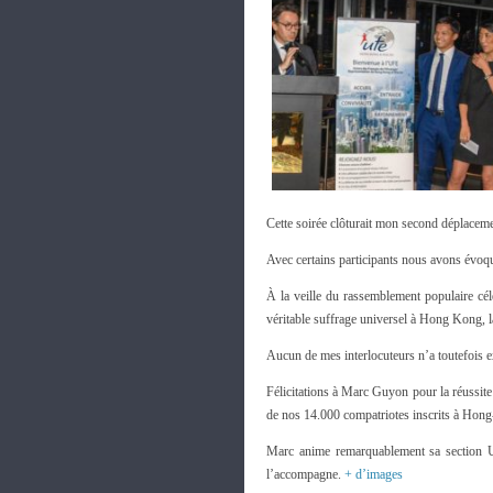
Cette soirée clôturait mon second déplace
Avec certains participants nous avons évoqu
À la veille du rassemblement populaire cé
véritable suffrage universel à Hong Kong, l
Aucun de mes interlocuteurs n’a toutefois 
Félicitations à Marc Guyon pour la réussit
de nos 14.000 compatriotes inscrits à Hon
Marc anime remarquablement sa section 
l’accompagne.
+ d’images