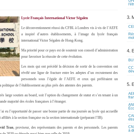
UFE
l'é
3. M
Lycée Français International Victor Ségalen
CEI
Le déconventionnent réussi du CFBL à Londres vis à vis de l’AEFE
a inspiré d’autres établissements, à l’image du lycée français
Rés
mob
international Victor Ségalen de Hong-Kong.
Ma priorité pour ce pays est de soutenir son conseil d’administration
4. 
pour favoriser la réussite de cette évolution.
BUS
Les mois qui ont précédé la décision de sortir de la convention ont
CCI
dév
révélé une ligne de fracture entre les adeptes d’un recrutement des
personnels sous l’égide de l’AEFE et ceux qui préféraient un
5. 
politique de l’établissement au plus près des attentes des parents.
AEF
très large soutien au board, soit l’option du changement de statut et s’en tenant à un
fra
ande majorité des écoles françaises à l’étranger.
ANE
Éco
 j’ai eu l’opportunité de passer une bonne partie de ma journée au lycée qui accueille
CAM
affiliés à la section française ou la section internationale (préparant l’IB).
étr
CNE
vid Tran
, proviseur, des représentants des parents et des personnels. Les parents
à d
ée de 2020 se déroule aussi bien que celle de 2019.