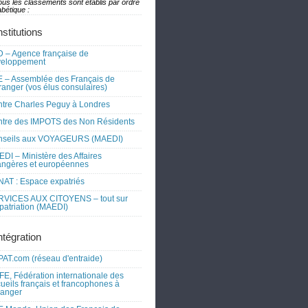
ous les classements sont établis par ordre
bétique :
nstitutions
 – Agence française de
veloppement
 – Assemblée des Français de
tranger (vos élus consulaires)
tre Charles Peguy à Londres
tre des IMPOTS des Non Résidents
nseils aux VOYAGEURS (MAEDI)
DI – Ministère des Affaires
angères et européennes
AT : Espace expatriés
RVICES AUX CITOYENS – tout sur
xpatriation (MAEDI)
ntégration
AT.com (réseau d'entraide)
FE, Fédération internationale des
ueils français et francophones à
tranger